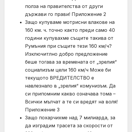
полза на правителства от други
държави го прави! Приложение 2
Защо купуваме мотрисни влакове на
160 км. ч. точно както преди само 40
години купувахме същите такива от
Румъния при същите тези 160 км/ч?
Изключитлно добро предложение
беше тогава за времената от „зрелия“
социализъм цели 160 км/ч Може би
текущото ВРЕДИТЕЛСТВО е
навлезнало в „зрелия“ комунизъм. Да
си припомним какво означава тома –
Всички мълчат а те си вредят на воля!
Приложение 3
Защо похарчихме над 7 милиарда, за
да изградим трасета за скорости от