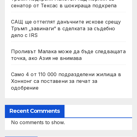
сенатор от Тексас в шокираща подкрепа
САЩ ще оттеглят данъчните искове срещу
Тръмп „завинаги“ в сделката за съдебно
дело с IRS
Проливът Малака може да бъде следващата
точка, ако Азия не внимава
Само 4 от 110 000 подразделени жилища в
Хонконг са поставени за печат за
одобрение
Recent Comments
No comments to show.