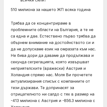
всички сили?
510 милиона за нашето ЖП всяка година
Трябва да се концентрираме в
проблемните области на България, а те не
са една и две. Естествено първо трябва да
обърнем внимание на достойнството си и
да не допускаме език на омразата към нас.
Не бива дори да даваме да продължава и
секунда сегрегацията, която извършват
неприятелските (вражески) Австрия и
Холандия спрямо нас. Моля Ви прочетете
актуализирания списък с компаниите от
тези държави. Те допринасят за
отрицателното ни салдо с тях в размер на
-413 милиона с Австрия и -856.3 милиона с
Холандия.