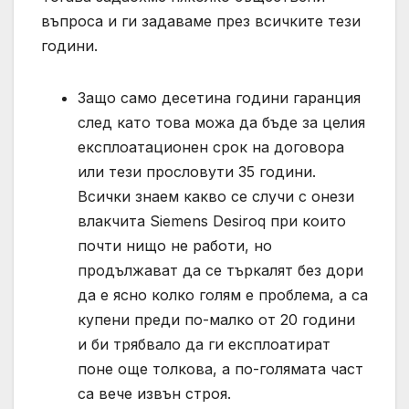
въпроса и ги задаваме през всичките тези
години.
Защо само десетина години гаранция
след като това можа да бъде за целия
експлоатационен срок на договора
или тези прословути 35 години.
Всички знаем какво се случи с онези
влакчита Siemens Desiroq при които
почти нищо не работи, но
продължават да се търкалят без дори
да е ясно колко голям е проблема, а са
купени преди по-малко от 20 години
и би трябвало да ги експлоатират
поне още толкова, а по-голямата част
са вече извън строя.