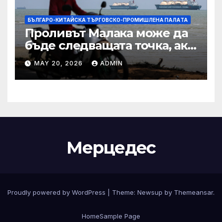
БЪЛГАРО-КИТАЙСКА ТЪРГОВСКО-ПРОМИШЛЕНА ПАЛAТА
Проливът Малака може да
бъде следващата точка, ако
Азия не внимава
MAY 20, 2026
ADMIN
Мерцедес
Proudly powered by WordPress
|
Theme:
Newsup
by
Themeansar
.
Home
Sample Page