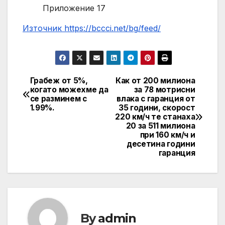
Приложение 17
Източник https://bccci.net/bg/feed/
Грабеж от 5%,
Как от 200 милиона
Post
когато можехме да
за 78 мотрисни
се разминем с
влака с гаранция от
navigation
1.99%.
35 години, скорост
220 км/ч те станаха
20 за 511 милиона
при 160 км/ч и
десетина години
гаранция
By
admin