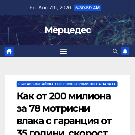
Skip
Fri. Aug 7th, 2026
5:31:00 AM
to
content
Мерцедес
БЪЛГАРО-КИТАЙСКА ТЪРГОВСКО-ПРОМИШЛЕНА ПАЛAТА
Как от 200 милиона
за 78 мотрисни
влака с гаранция от
35 години, скорост