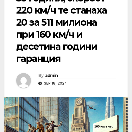
220 км/ч те станаха
20 за 511 милиона
при 160 км/ч и
десетина години
гаранция
By
admin
SEP 18, 2024