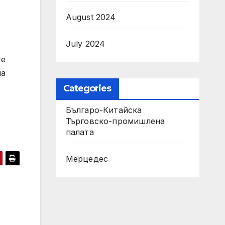
August 2024
July 2024
те
на
Categories
Българо-Китайска
Търговско-промишлена
палaта
Мерцедес