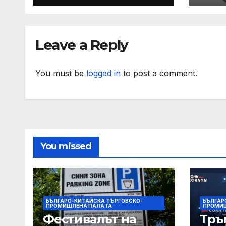
изслушване на
по т
номинираните
зад 
кандидати за
слу
Leave a Reply
заместник-
раб
омбудсман
You must be
logged in
to post a comment.
You missed
БЪЛГАРО-КИТАЙСКА ТЪРГОВСКО-
БЪЛГАР
ПРОМИШЛЕНА ПАЛAТА
ПРОМИ
Фестивалът на
Тръ