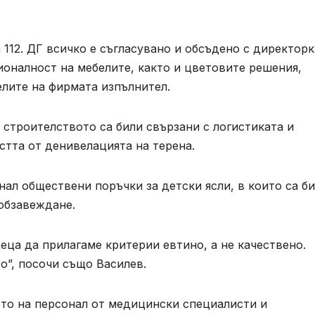
 112. ДГ всичко е съгласувано и обсъдено с директорк
ионалност на мебелите, както и цветовите решения,
елите на фирмата изпълнител.
строителството са били свързани с логистиката и
стта от денивелацията на терена.
нал обществени поръчки за детски ясли, в които са б
обзавеждане.
еца да прилагаме критерии евтино, а не качествено.
о”, посочи също Василев.
то на персонал от медицински специалисти и