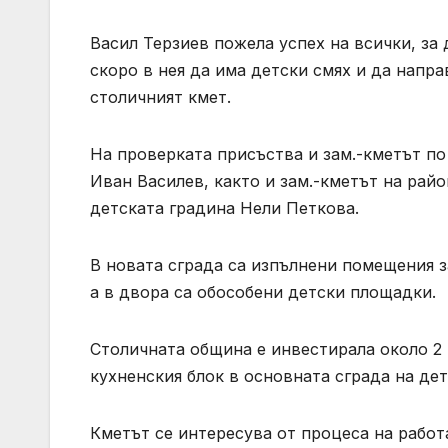
Васил Терзиев пожела успех на всички, за
скоро в нея да има детски смях и да напр
столичният кмет.
На проверката присъства и зам.-кметът п
Иван Василев, както и зам.-кметът на рай
детската градина Нели Петкова.
В новата сграда са изпълнени помещения з
а в двора са обособени детски площадки.
Столичната община е инвестирала около 2 мл
кухненския блок в основната сграда на дет
Кметът се интересува от процеса на работ