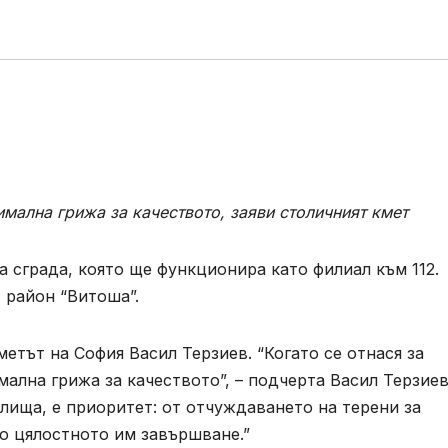
мална грижа за качеството, заяви столичният кмет
а сграда, която ще функционира като филиал към 112.
, район “Витоша”.
етът на София Васил Терзиев. “Когато се отнася за
ална грижа за качеството”, – подчерта Васил Терзиев
илища, е приоритет: от отчуждаването на терени за
о цялостното им завършване.”