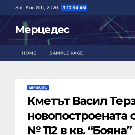
Skip
Sat. Aug 8th, 2026
9:10:55 AM
to
content
Мерцедес
HOME
SAMPLE PAGE
МЕРЦЕДЕС
Кметът Васил Тер
новопостроената с
№ 112 в кв. “Бояна”