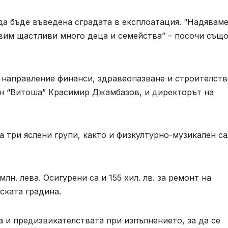
 да бъде въведена сградата в експлоатация. “Надяваме
авим щастливи много деца и семейства” – посочи същ
о направление финанси, здравеопазване и строителст
он “Витоша” Красимир Джамбазов, и директорът на
а три яслени групи, както и физкултурно-музикален са
н. лева. Осигурени са и 155 хил. лв. за ремонт на
ската градина.
а и предизвикателствата при изпълнението, за да се