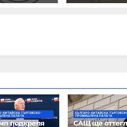
руда: Заставам
Стабилно
всеки свой
финансово
жител, който
състояние, ръс
оти съвестно
приходите и
напредък в
реализацията 
инфраструкту
и социални
проекти
О-КИТАЙСКА ТЪРГОВСКО-
БЪЛГАРО-КИТАЙСКА ТЪРГОВСК
ШЛЕНА ПАЛAТА
ПРОМИШЛЕНА ПАЛAТА
мп подкрепя
САЩ ще оттегл