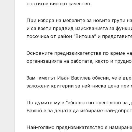
постигне високо качество.
При избора на мебелите за новите групи на
и са взети предвид изискванията за функц
посочиха от район “Витоша” и представит
Основните предизвикателства по време на 
организацията на работата, както и трудно
Зам.-кметът Иван Василев обясни, че е вър
заложени критерии за най-ниска цена при 
По думите му е “абсолютно престъпно за д
Важно е за децата да избираме най-доброт
Най-голямо предизвикателство е намиране