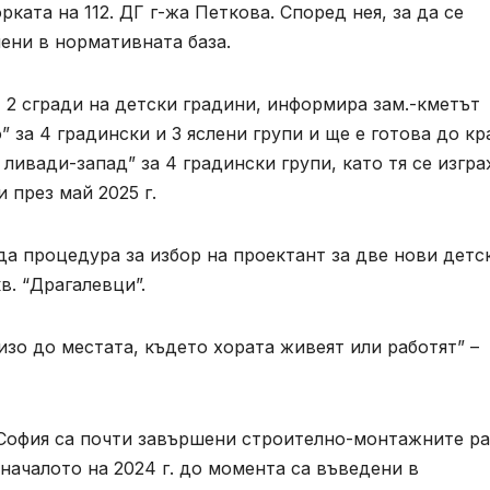
ката на 112. ДГ г-жа Петкова. Според нея, за да се
ени в нормативната база.
 2 сгради на детски градини, информира зам.-кметът
 за 4 градински и 3 яслени групи и ще е готова до кр
 ливади-запад” за 4 градински групи, като тя се изгр
 през май 2025 г.
да процедура за избор на проектант за две нови детс
в. “Драгалевци”.
изо до местата, където хората живеят или работят” –
София са почти завършени строително-монтажните р
т началото на 2024 г. до момента са въведени в