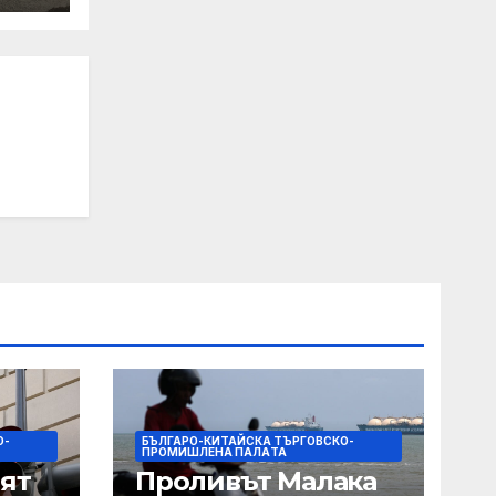
т на
на
рни
О-
БЪЛГАРО-КИТАЙСКА ТЪРГОВСКО-
ПРОМИШЛЕНА ПАЛAТА
ят
Проливът Малака