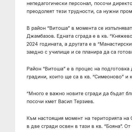
непедагогически персонал, посочи директор
преодолеят тези трудности, са нужни пром
В район “Витоша” в момента се изпълняват
Джамбазов. Едната сграда е в кв. “Княжево”
2024 годината, а другата е в “Манастирски
заедно с училище и се планира да са готови
Район “Витоша” е в процес на подготовка 
градини, които ще са в кв. “Симеоново” и к
“Много е важно новите сгради да бъдат бл
посочи кмет Васил Терзиев.
Към настоящия момент на територията на 
в две сгради освен в тази в кв. “Бояна”. О