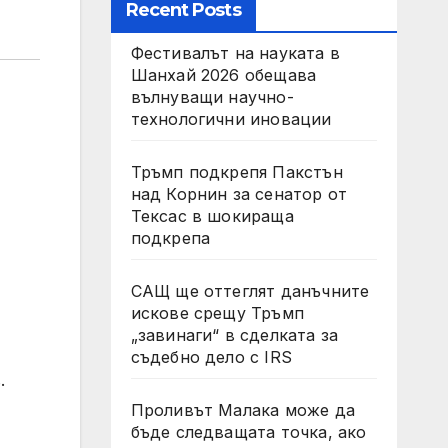
Recent Posts
Фестивалът на науката в
Шанхай 2026 обещава
вълнуващи научно-
технологични иновации
Тръмп подкрепя Пакстън
над Корнин за сенатор от
Тексас в шокираща
подкрепа
САЩ ще оттеглят данъчните
искове срещу Тръмп
„завинаги“ в сделката за
съдебно дело с IRS
.
Проливът Малака може да
бъде следващата точка, ако