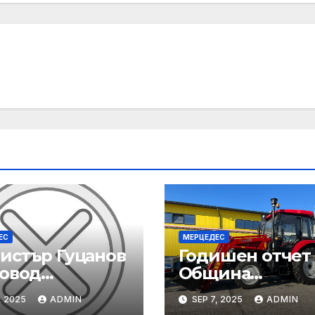
ЕС
МЕРЦЕДЕС
истър Гуцанов
Годишен отчет
повод
Община
адението
Благоевград за
, 2025
ADMIN
SEP 7, 2025
ADMIN
щу инспектори
2024 година: