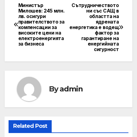
Министър
Сътрудничеството
Post
Милошев: 245 млн.
ни със САЩ в
лв. осигури
областта на
navigation
правителството за
ядрената
компенсации за
енергетика е водещ
високите цени на
фактор за
електроенергията
гарантиране на
за бизнеса
енергийната
сигурност
By
admin
Related Post