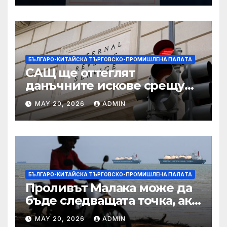
БЪЛГАРО-КИТАЙСКА ТЪРГОВСКО-ПРОМИШЛЕНА ПАЛAТА
САЩ ще оттеглят
данъчните искове срещу
Тръмп „завинаги“ в
MAY 20, 2026
ADMIN
сделката за съдебно дело с
IRS
БЪЛГАРО-КИТАЙСКА ТЪРГОВСКО-ПРОМИШЛЕНА ПАЛAТА
Проливът Малака може да
бъде следващата точка, ако
Азия не внимава
MAY 20, 2026
ADMIN