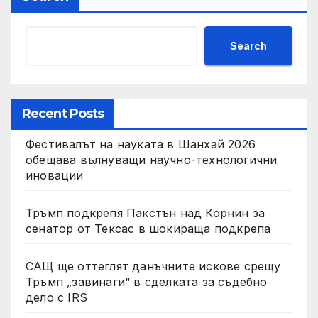
Search
Recent Posts
Фестивалът на науката в Шанхай 2026
обещава вълнуващи научно-технологични
иновации
Тръмп подкрепя Пакстън над Корнин за
сенатор от Тексас в шокираща подкрепа
САЩ ще оттеглят данъчните искове срещу
Тръмп „завинаги“ в сделката за съдебно
дело с IRS