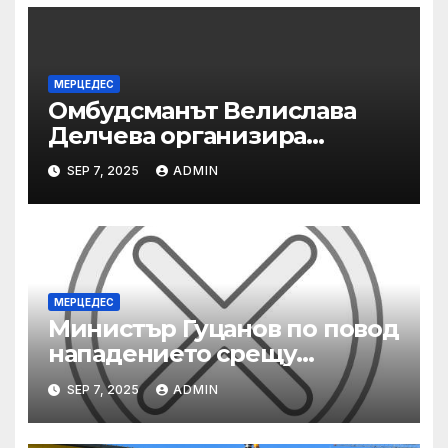
МЕРЦЕДЕС
Омбудсманът Велислава
Делчева организира
изслушване на
SEP 7, 2025
ADMIN
номинираните кандидати
за заместник-омбудсман
МЕРЦЕДЕС
Министър Гуцанов по повод
нападението срещу
инспектори по труда:
SEP 7, 2025
ADMIN
Заставам зад всеки свой
служител, който работи