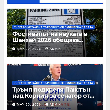
БЪЛГАРО-КИТАЙСКА ТЪРГОВСКО-ПРОМИШЛЕНА ПАЛAТА
Фестивалът на науката в
Шанхай 2026 обещава
вълнуващи научно-
MAY 20, 2026
ADMIN
технологични иновации
БЪЛГАРО-КИТАЙСКА ТЪРГОВСКО-ПРОМИШЛЕНА ПАЛAТА
Тръмп подкрепя Пакстън
над Корнин за сенатор от
Тексас в шокираща
MAY 20, 2026
ADMIN
подкрепа