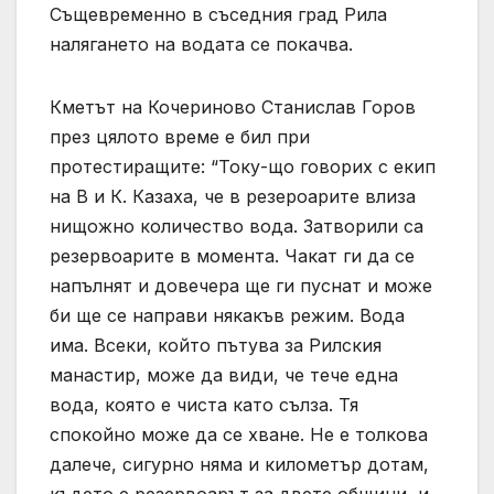
Същевременно в съседния град Рила
налягането на водата се покачва.
Кметът на Кочериново Станислав Горов
през цялото време е бил при
протестиращите: “Току-що говорих с екип
на В и К. Казаха, че в резероарите влиза
нищожно количество вода. Затворили са
резервоарите в момента. Чакат ги да се
напълнят и довечера ще ги пуснат и може
би ще се направи някакъв режим. Вода
има. Всеки, който пътува за Рилския
манастир, може да види, че тече една
вода, която е чиста като сълза. Тя
спокойно може да се хване. Не е толкова
далече, сигурно няма и километър дотам,
където е резервоарът за двете общини, и