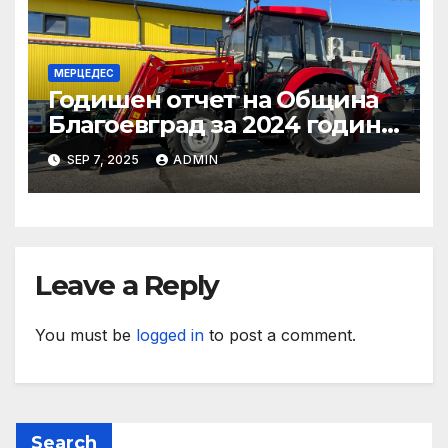
съвестно
МЕРЦЕДЕС
Годишен отчет на Община
Благоевград за 2024 година:
Стабилно финансово
SEP 7, 2025
ADMIN
състояние, ръст на
приходите и напредък в
реализацията на
инфраструктурни и
социални проекти
Leave a Reply
You must be
logged in
to post a comment.
Search