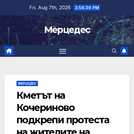
Skip
Fri. Aug 7th, 2026
3:58:40 PM
to
content
Мерцедес
МЕРЦЕДЕС
Кметът на
Кочериново
подкрепи протеста
на жителите на