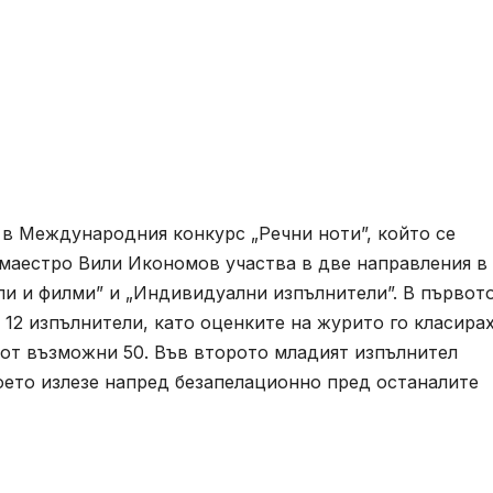
 в Международния конкурс „Речни ноти”, който се
 маестро Вили Икономов участва в две направления в
ли и филми” и „Индивидуални изпълнители”. В първот
12 изпълнители, като оценките на журито го класирах
и от възможни 50. Във второто младият изпълнител
което излезе напред безапелационно пред останалите