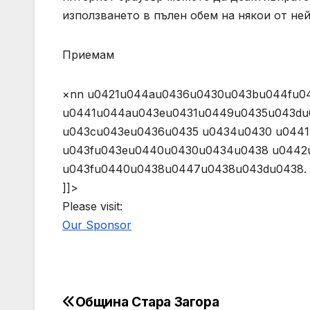
използването в пълен обем на някои от не
Приемам
×nn u0421u044au0436u0430u043bu044fu0
u0441u044au043eu0431u0449u0435u043du
u043cu043eu0436u0435 u0434u0430 u044
u043fu043eu0440u0430u0434u0438 u0442
u043fu0440u0438u0447u0438u043du0438. (AJAX)n 
]]>
Please visit:
Our Sponsor
Община Стара Загора
Post