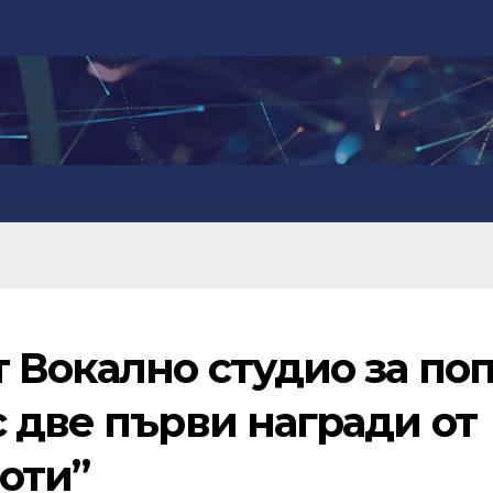
 Вокално студио за поп
 две първи награди от
оти”