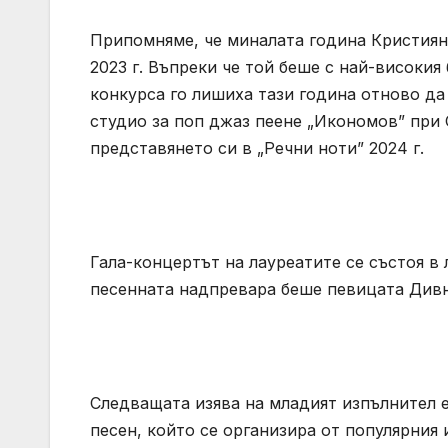
Припомняме, че миналата година Кристиян 
2023 г. Въпреки че той беше с най-високия
конкурса го лишиха тази година отново да
студио за поп джаз пеене „Икономов” при
представянето си в „Речни ноти” 2024 г.
Гала-концертът на лауреатите се състоя в 
песенната надпревара беше певицата Дивн
Следващата изява на младият изпълнител е
песен, който се организира от популярния