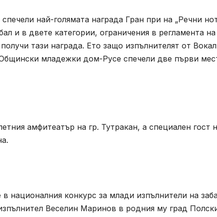
спечели най-голямата награда Гран при на „Речни но
 бал и в двете категории, ограничения в регламента на
 получи тази награда. Ето защо изпълнителят от Вока
 Общински младежки дом-Русе спечели две първи мес
летния амфитеатър на гр. Тутракан, а специален гост 
а.
 в националния конкурс за млади изпълнители на заб
 изпълнител Веселин Маринов в родния му град Полск