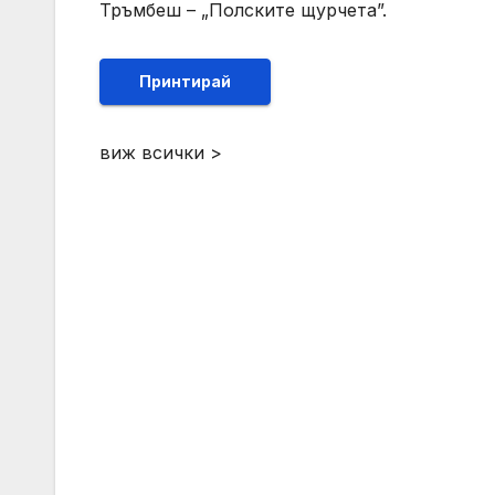
Тръмбеш – „Полските щурчета”.
Принтирай
виж всички >