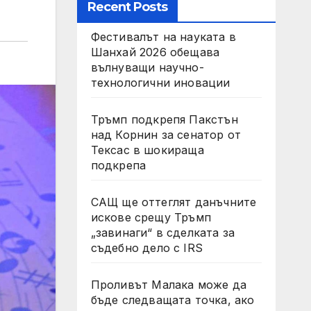
Recent Posts
Фестивалът на науката в
Шанхай 2026 обещава
вълнуващи научно-
технологични иновации
Тръмп подкрепя Пакстън
над Корнин за сенатор от
Тексас в шокираща
подкрепа
САЩ ще оттеглят данъчните
искове срещу Тръмп
„завинаги“ в сделката за
съдебно дело с IRS
Проливът Малака може да
бъде следващата точка, ако