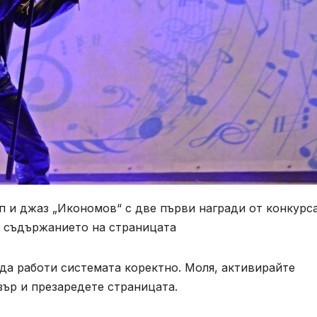
п и джаз „Икономов“ с две първи награди от конкурс
 съдържанието на страницата
 да работи системата коректно. Моля, активирайте
зър и презаредете страницата.