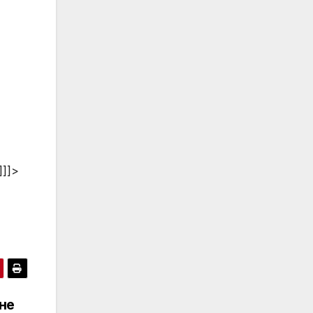
]]]>
не