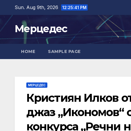
Skip
Sun. Aug 9th, 2026
12:25:42 PM
to
content
Мерцедес
HOME
SAMPLE PAGE
МЕРЦЕДЕС
Кристиян Илков от
джаз „Икономов“ с
конкурса „Речни н