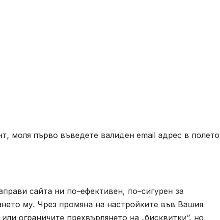
т, моля първо въведете валиден email адрес в полето
аправи сайта ни по–ефективен, по–сигурен за
ването му. Чрез промяна на настройките във Вашия
или ограничите прехвърлянето на „бисквитки”, но