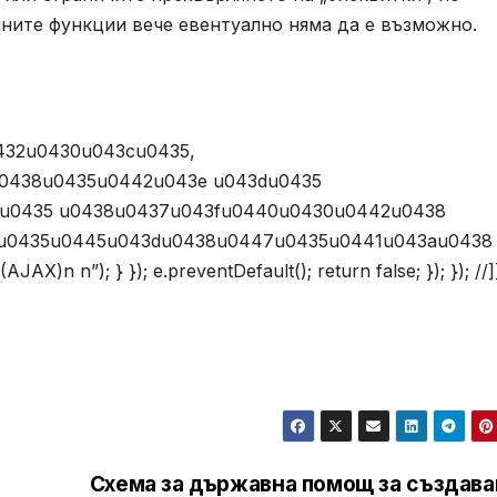
йните функции вече евентуално няма да е възможно.
432u0430u043cu0435,
0438u0435u0442u043e u043du0435
1u0435 u0438u0437u043fu0440u0430u0442u0438
u0435u0445u043du0438u0447u0435u0441u043au0438
n”); } }); e.preventDefault(); return false; }); }); //]
Схема за държавна помощ за създава