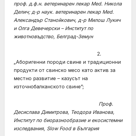
проф. д.ф.н. ветеринарен лекар Med. Никола
Делич; д-р наук. ветеринарен лекар Med.
Александър Станойкович, д-р Милош Лукич
и Олга Девечерски – Институт по
животновъдство, Белград-Земун
2.
„Аборигенни породи свине и традиционни
продукти от свинско месо като актив за
местно развитие – казусът на
източнобалканското свине”;
Проф.
Десислава Димитрова, Теодора Иванова,
Институт по биоразнообразие и екосистемни
изследвания, Slow Food в България