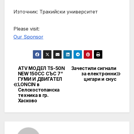
Източник: Тракийски университет
Please visit:
Our Sponsor
ATV МОДЕЛ TS-50N
Зачестили сигнали
Post
NEW 150CC СЪС 7“
за електронни
ГУМИ И ДВИГАТЕЛ
цигари и снус
navigation
LONCIN в
Селскостопанска
техника в гр.
Хасково