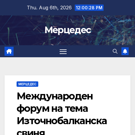
Skip
Thu. Aug 6th, 2026
12:00:29 PM
to
content
Мерцедес
МЕРЦЕДЕС
Международен
форум на тема
Източнобалканска
свиня