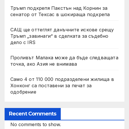
Тръмп подкрепя Пакстън над Корнин за
сенатор от Тексас в шокираща подкрепа
САЩ ще оттеглят данъчните искове срещу
Тръмп „завинаги“ в сделката за съдебно
дело с IRS
Проливът Малака може да бъде следващата
точка, ако Азия не внимава
Само 4 от 110 000 подразделени жилища в
Хонконг са поставени за печат за
одобрение
Recent Comments
No comments to show.