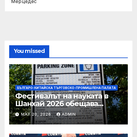
Мерцедес
You missed
БЪЛГАРО-КИТАЙСКА ТЪРГОВСКО-ПРОМИШЛЕНА ПАЛAТА
Фестивалът на науката в
Шанхай 2026 обещава
вълнуващи научно-
MAY 20, 2026
ADMIN
технологични иновации