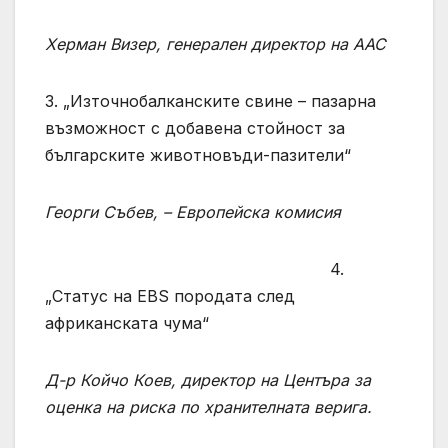
Херман Визер, генерален директор на AAC
3. „Източнобалканските свине – пазарна
възможност с добавена стойност за
българските животновъди-пазители“
Георги Събев, – Европейска комисия
4.
„Статус на EBS породата след
африканската чума“
Д-р Койчо Коев, директор на Центъра за
оценка на риска по хранителната верига.