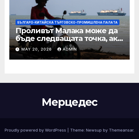
БЪЛГАРО-КИТАЙСКА ТЪРГОВСКО-ПРОМИШЛЕНА ПАЛAТА
Проливът Малака може да
бъде следващата точка, ако
Азия не внимава
MAY 20, 2026
ADMIN
Мерцедес
Proudly powered by WordPress
|
Theme:
Newsup
by
Themeansar
.