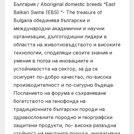
България / Aboriginal domestic breeds “East
Balkan Swine (EBS) “- The treasure of
Bulgaria обединява български и
международни академични и научни
организации, дългогодишни лидери в
областта на животновъдството и високите
технологии, споделящи своите знания и
умения в полза на иновациите и
устойчивостта на сектор, за да се
осигурят по-добро качество, по-висока
производителност и по-сигурно бъдеще.
Посланието на форума е съхраняване
богатството на генофонда на
традиционните български породи на
здравословните породно и георграфски
защитени продукти, по- висока развъдна
стойност на местните породи, иновативни