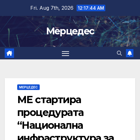
Skip
Fri. Aug 7th, 2026
12:17:45 AM
to
content
Мерцедес
МЕРЦЕДЕС
МЕ стартира
процедурата
“Национална
инфраструктура за