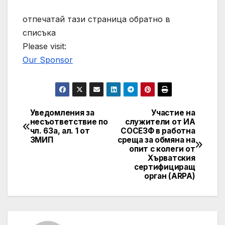
отпечатай тази страница обратно в
списъка
Please visit:
Our Sponsor
Уведомления за
Участие на
Post
несъответствие по
служители от ИА
чл. 63а, ал. 1 от
СОСЕЗФ в работна
navigation
ЗМИП
среща за обмяна на
опит с колеги от
Хърватския
сертифициращ
орган (ARPA)