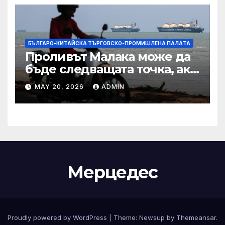
БЪЛГАРО-КИТАЙСКА ТЪРГОВСКО-ПРОМИШЛЕНА ПАЛAТА
Проливът Малака може да
бъде следващата точка, ако
Азия не внимава
MAY 20, 2026
ADMIN
Мерцедес
Proudly powered by WordPress
|
Theme:
Newsup
by
Themeansar
.