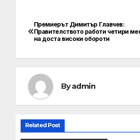
Премиерът Димитър Главчев:
Post
Правителството работи четири ме
navigation
на доста високи обороти
By
admin
Related Post