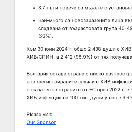
3.7 пъти повече са мъжете с установ
най-много са новозаразените лица във 
следвана от възрастовата група 40-49 
(23%).
Към 30 юни 2024 г. общо 2 438 души с ХИВ
ХИВ/СПИН, а 2 412 (98,9%) от тях получав
България остава страна с ниско разпростр
новорегистрираните случаи с ХИВ инфекция н
показател за страните от ЕС през 2022 г. е 
ХИВ инфекция на 100 хил. души у нас е 3.9
Please visit:
Our Sponsor