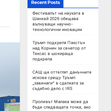
Recent Posts
Фестивалът на науката в
Шанхай 2026 обещава
вълнуващи научно-
технологични иновации
Тръмп подкрепя Пакстън
над Корнин за сенатор от
Тексас в шокираща
подкрепа
САЩ ще оттеглят данъчните
искове срещу Тръмп
„завинаги“ в сделката за
съдебно дело с IRS
Проливът Малака може да
бъде следващата точка, ако