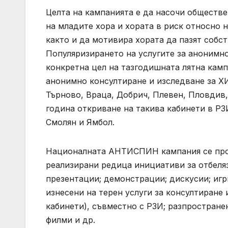
Целта на кампанията е да насочи общест
на младите хора и хората в риск относно н
както и да мотивира хората да пазят собст
Популяризирането на услугите за анонимно
конкретна цел на тазгодишната лятна камп
анонимно консултиране и изследване за ХИ
Търново, Враца, Добрич, Плевен, Пловдив, 
година откриване на такива кабинети в РЗ
Смолян и Ямбол.
Националната АНТИСПИН кампания се прове
реализирани редица инициативи за отбеляз
презентации; демонстрации; дискусии; игр
изнесени на терен услуги за консултиране
кабинети), съвместно с РЗИ; разпростране
филми и др.