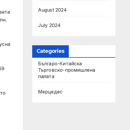
August 2024
вета
лн.
July 2024
усна
Categories
Българо-Китайска
59
Търговско-промишлена
палaта
Мерцедес
ито