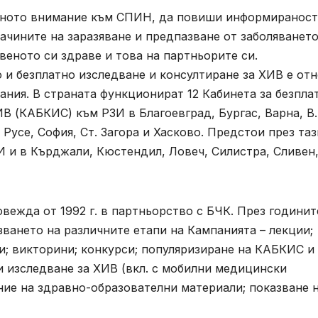
веното внимание към СПИН, да повиши информираност
ачините на заразяване и предпазване от заболяването
веното си здраве и това на партньорите си.
 и безплатно изследване и консултиране за ХИВ е от
ания. В страната функционират 12 Кабинета за безпла
В (КАБКИС) към РЗИ в Благоевград, Бургас, Варна, В.
Русе, София, Ст. Загора и Хасково. Предстои през таз
И и в Кърджали, Кюстендил, Ловеч, Силистра, Сливен
жда от 1992 г. в партньорство с БЧК. През годинит
ването на различните етапи на Кампанията – лекции;
и; викторини; конкурси; популяризиране на КАБКИС и
 и изследване за ХИВ (вкл. с мобилни медицински
ние на здравно-образователни материали; показване 