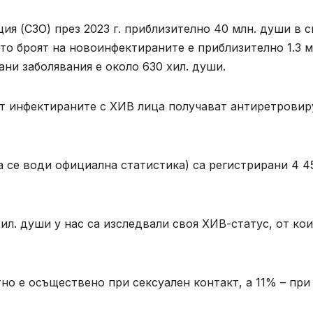
ия (СЗО) през 2023 г. приблизително 40 млн. души в с
като броят на новоинфектираните е приблизително 1.3 м
ни заболявания е около 630 хил. души.
от инфектираните с ХИВ лица получават антиретровир
та се води официална статистика) са регистрирани 4 4
хил. души у нас са изследвали своя ХИВ-статус, от ко
но е осъществено при сексуален контакт, а 11% – при