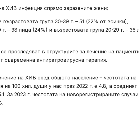
ена ХИВ инфекция спрямо заразените жени;
възрастовата група 30-39 г. – 51 (32% от всички),
г. – 38 лица (24%) и възрастовата група 20-29 г. – 36 
 се проследяват в структурите за лечение на пациенти
ат съвременна антиретровирусна терапия.
анение на ХИВ сред общото население – честотата на
а 100 хил. души у нас през 2022 г. е 4.8, а средният
5.1. За 2023 г. честотата на новорегистрираните случаи
%.