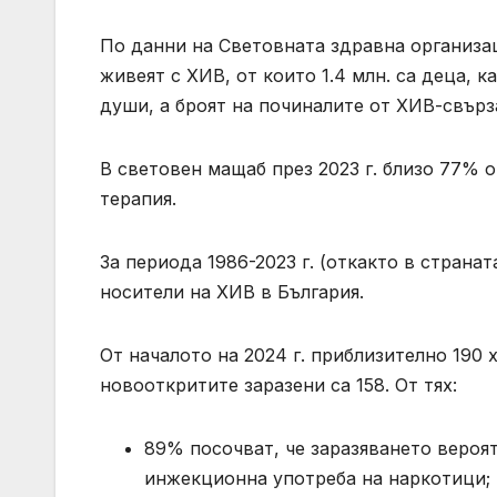
По данни на Световната здравна организац
живеят с ХИВ, от които 1.4 млн. са деца, 
души, а броят на починалите от ХИВ-свърза
В световен мащаб през 2023 г. близо 77% 
терапия.
За периода 1986-2023 г. (откакто в страна
носители на ХИВ в България.
От началото на 2024 г. приблизително 190 
новооткритите заразени са 158. От тях:
89% посочват, че заразяването вероят
инжекционна употреба на наркотици;