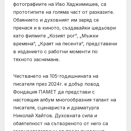
фотографиите на Иво Хаджимишев, са
прототипите на голяма част от разказите.
Обаянието и духовният им заряд се
пренася и в киното, създавайки шедьоври
като филмите „Козият рог“, „Мъжки
времена“, „Краят на песента“, представени
в изданието с работни моменти по
тяхното заснемане.
Честването на 105-годишнината на
писателя през 2024г. е добър повод
Фондация ПАМЕТ да представи с
настоящия албум многообразния талант на
писателя, сценариста и драматурга
Николай Хайтов. Духовната сила и
обаятелност на сътвореното от него са