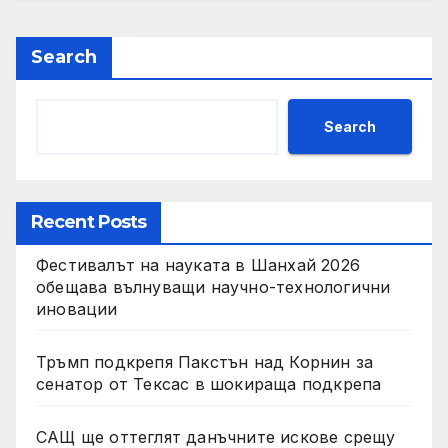
Search
Search
Recent Posts
Фестивалът на науката в Шанхай 2026
обещава вълнуващи научно-технологични
иновации
Тръмп подкрепя Пакстън над Корнин за
сенатор от Тексас в шокираща подкрепа
САЩ ще оттеглят данъчните искове срещу