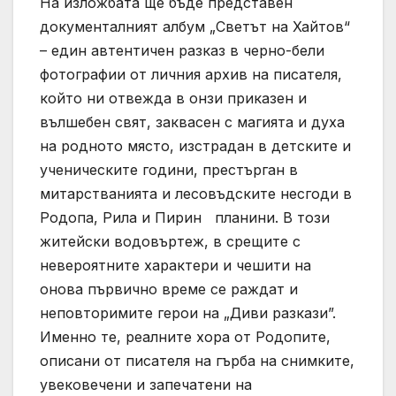
На изложбата ще бъде представен
документалният албум „Светът на Хайтов“
– един автентичен разказ в черно-бели
фотографии от личния архив на писателя,
който ни отвежда в онзи приказен и
вълшебен свят, заквасен с магията и духа
на родното място, изстрадан в детските и
ученическите години, престърган в
митарстванията и лесовъдските несгоди в
Родопа, Рила и Пирин планини. В този
житейски водовъртеж, в срещите с
невероятните характери и чешити на
онова първично време се раждат и
неповторимите герои на „Диви разкази”.
Именно те, реалните хора от Родопите,
описани от писателя на гърба на снимките,
увековечени и запечатени на