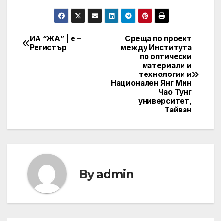
ИА “ЖА” | е –
Среща по проект
Post
Регистър
между Института
по оптически
navigation
материали и
технологии и
Национален Янг Мин
Чао Тунг
университет,
Тайван
By
admin