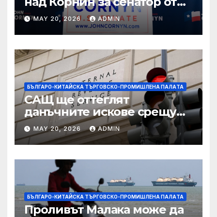
над Корнин за сенатор от
Тексас в шокираща
MAY 20, 2026
ADMIN
подкрепа
БЪЛГАРО-КИТАЙСКА ТЪРГОВСКО-ПРОМИШЛЕНА ПАЛAТА
САЩ ще оттеглят
данъчните искове срещу
Тръмп „завинаги“ в
MAY 20, 2026
ADMIN
сделката за съдебно дело с
IRS
БЪЛГАРО-КИТАЙСКА ТЪРГОВСКО-ПРОМИШЛЕНА ПАЛAТА
Проливът Малака може да