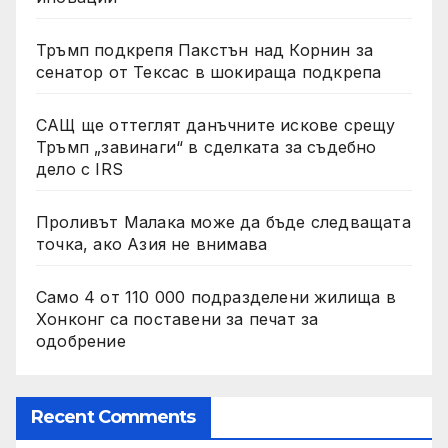
Тръмп подкрепя Пакстън над Корнин за
сенатор от Тексас в шокираща подкрепа
САЩ ще оттеглят данъчните искове срещу
Тръмп „завинаги“ в сделката за съдебно
дело с IRS
Проливът Малака може да бъде следващата
точка, ако Азия не внимава
Само 4 от 110 000 подразделени жилища в
Хонконг са поставени за печат за
одобрение
Recent Comments