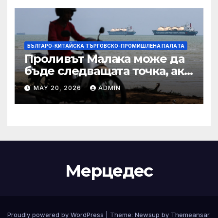
БЪЛГАРО-КИТАЙСКА ТЪРГОВСКО-ПРОМИШЛЕНА ПАЛAТА
Проливът Малака може да
бъде следващата точка, ако
Азия не внимава
MAY 20, 2026
ADMIN
Мерцедес
Proudly powered by WordPress
|
Theme:
Newsup
by
Themeansar
.