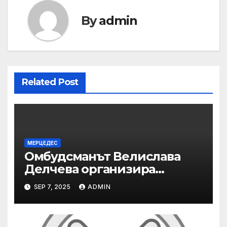
By
admin
Related Post
МЕРЦЕДЕС
Омбудсманът Велислава
Делчева организира
изслушване на
SEP 7, 2025
ADMIN
номинираните кандидати
за заместник-омбудсман