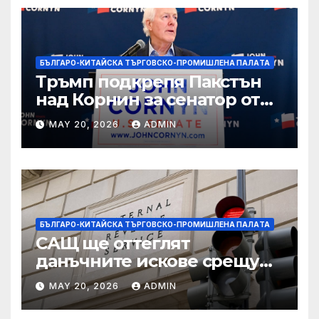
БЪЛГАРО-КИТАЙСКА ТЪРГОВСКО-ПРОМИШЛЕНА ПАЛAТА
Тръмп подкрепя Пакстън
над Корнин за сенатор от
Тексас в шокираща
MAY 20, 2026
ADMIN
подкрепа
БЪЛГАРО-КИТАЙСКА ТЪРГОВСКО-ПРОМИШЛЕНА ПАЛAТА
САЩ ще оттеглят
данъчните искове срещу
Тръмп „завинаги“ в
MAY 20, 2026
ADMIN
сделката за съдебно дело с
IRS