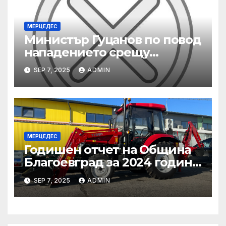
МЕРЦЕДЕС
Министър Гуцанов по повод
нападението срещу
инспектори по труда:
SEP 7, 2025
ADMIN
Заставам зад всеки свой
служител, който работи
съвестно
МЕРЦЕДЕС
Годишен отчет на Община
Благоевград за 2024 година:
Стабилно финансово
SEP 7, 2025
ADMIN
състояние, ръст на
приходите и напредък в
реализацията на
инфраструктурни и