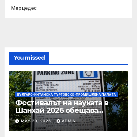
Мерцедес
You missed
БЪЛГАРО-КИТАЙСКА ТЪРГОВСКО-ПРОМИШЛЕНА ПАЛAТА
Фестивалът на науката в
Шанхай 2026 обещава
вълнуващи научно-
MAY 20, 2026
ADMIN
технологични иновации