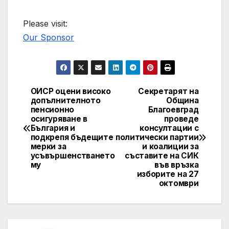
Please visit:
Our Sponsor
ОИСР оцени високо
Секретарят на
Post
допълнителното
Община
пенсионно
Благоевград
navigation
осигуряване в
проведе
България и
консултации с
подкрепя бъдещите
политически партии
мерки за
и коалиции за
усъвършенстването
съставите на СИК
му
във връзка
изборите на 27
октомври