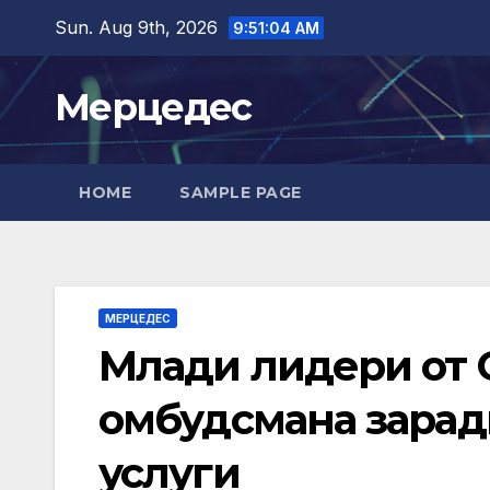
Skip
Sun. Aug 9th, 2026
9:51:06 AM
to
content
Мерцедес
HOME
SAMPLE PAGE
МЕРЦЕДЕС
Млади лидери от С
омбудсмана зарад
услуги