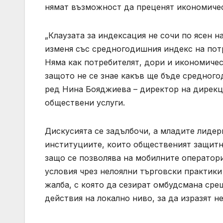
нямат възможност да преценят икономичес
„Клаузата за индексация не сочи по ясен н
изменя със средногодишния индекс на пот
Няма как потребителят, дори и икономичес
защото не се знае какъв ще бъде средного
ред Нина Бояджиева – директор на дирекц
обществени услуги.
Дискусията се задълбочи, а младите лидер
институциите, които общественият защитни
защо се позволява на мобилните оператор
условия чрез нелоялни търговски практики
жалба, с която да сезират омбудсмана сре
действия на локално ниво, за да изразят 