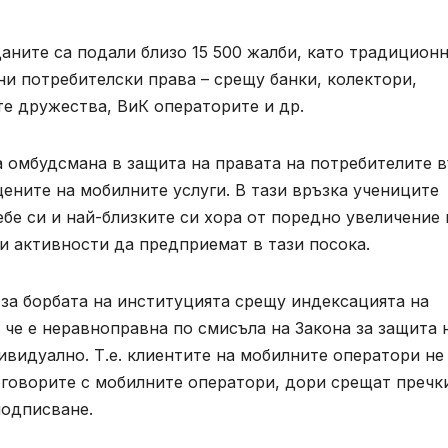
даните са подали близо 15 500 жалби, като традицион
ни потребителски права – срещу банки, колектори,
е дружества, ВиК операторите и др.
а омбудсмана в защита на правата на потребителите 
цените на мобилните услуги. В тази връзка учениците
ебе си и най-близките си хора от поредно увеличение 
ви активности да предприемат в тази посока.
за борбата на институцията срещу индексацията на
 че е неравноправна по смисъла на Закона за защита 
ивидуално. Т.е. клиентите на мобилните оператори не
оговорите с мобилните оператори, дори срещат пречк
подписване.