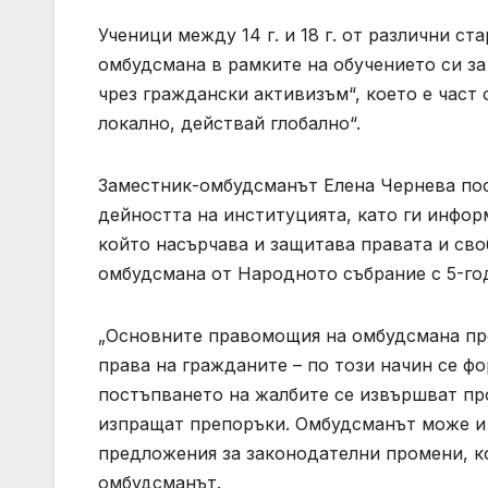
Ученици между 14 г. и 18 г. от различни с
омбудсмана в рамките на обучението си за
чрез граждански активизъм“, което е час
локално, действай глобално“.
Заместник-омбудсманът Елена Чернева пос
дейността на институцията, като ги инфор
който насърчава и защитава правата и сво
омбудсмана от Народното събрание с 5-го
„Основните правомощия на омбудсмана пре
права на гражданите – по този начин се ф
постъпването на жалбите се извършват пр
изпращат препоръки. Омбудсманът може и 
предложения за законодателни промени, ко
омбудсманът.