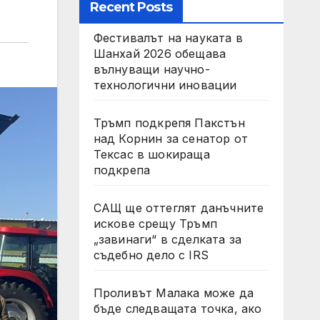
Recent Posts
Фестивалът на науката в
Шанхай 2026 обещава
вълнуващи научно-
технологични иновации
Тръмп подкрепя Пакстън
над Корнин за сенатор от
Тексас в шокираща
подкрепа
САЩ ще оттеглят данъчните
искове срещу Тръмп
„завинаги“ в сделката за
съдебно дело с IRS
Проливът Малака може да
бъде следващата точка, ако