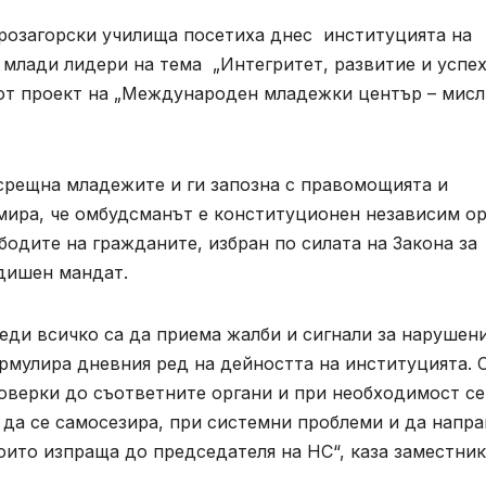
тарозагорски училища посетиха днес институцията на
 млади лидери на тема „Интегритет, развитие и успе
т от проект на „Международен младежки център – мис
рещна младежите и ги запозна с правомощията и
мира, че омбудсманът е конституционен независим ор
бодите на гражданите, избран по силата на Закона за
дишен мандат.
ди всичко са да приема жалби и сигнали за нарушен
ормулира дневния ред на дейността на институцията. 
оверки до съответните органи и при необходимост се
да се самосезира, при системни проблеми и да напра
ито изпраща до председателя на НС“, каза заместник