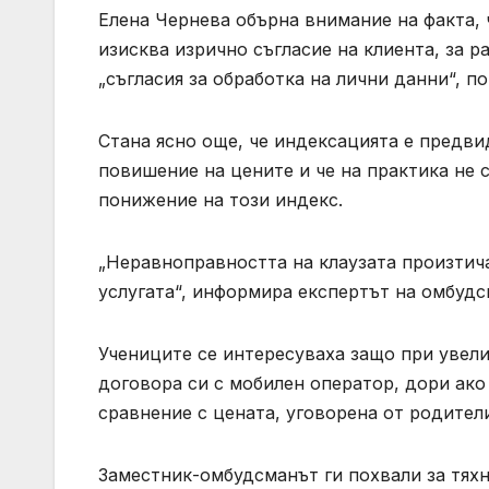
Елена Чернева обърна внимание на факта, ч
изисква изрично съгласие на клиента, за ра
„съгласия за обработка на лични данни“, п
Стана ясно още, че индексацията е предви
повишение на цените и че на практика не 
понижение на този индекс.
„Неравноправността на клаузата произтича
услугата“, информира експертът на омбуд
Учениците се интересуваха защо при увели
договора си с мобилен оператор, дори ако
сравнение с цената, уговорена от родител
Заместник-омбудсманът ги похвали за тяхн