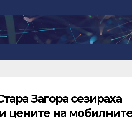
тара Загора сезираха
и цените на мобилнит