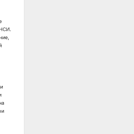
е
 НСИ.
ние,
й
 и
и
на
ои