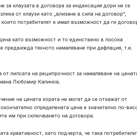
е за клаузата в договора за индексация дори не се
злика от клаузи като „влизане в сила на договор“,
о които потребителят е имал възможност да ги догово
дена като възможност и то единствено в посока
се предвижда тяхното намаляване при дефлация, т.е.
 от липсата на реципрочност за намаляване на ценат
смана Любомир Калинов.
чение на цената хората не могат да се откажат от
 окончателно определената цена е значително по-вис
ите им при сключването на договора.
ата креативност, като подчерта, че така потребители