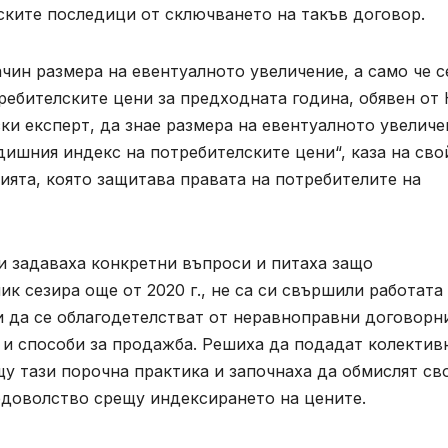
ките последици от сключването на такъв договор.
ачин размера на евентуалното увеличение, а само че с
ребителските цени за предходната година, обявен от
ки експерт, да знае размера на евентуалното увеличе
дишния индекс на потребителските цени“, каза на сво
ията, която защитава правата на потребителите на
и задаваха конкретни въпроси и питаха защо
к сезира още от 2020 г., не са си свършили работата
и да се облагодетелстват от неравноправни договорн
 и способи за продажба. Решиха да подадат колектив
щу тази порочна практика и започнаха да обмислят св
недоволство срещу индексирането на цените.