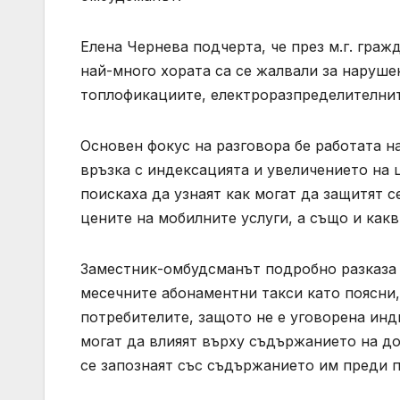
Елена Чернева подчерта, че през м.г. граж
най-много хората са се жалвали за наруше
топлофикациите, електроразпределителнит
Основен фокус на разговора бе работата н
връзка с индексацията и увеличението на 
поискаха да узнаят как могат да защитят с
цените на мобилните услуги, а също и как
Заместник-омбудсманът подробно разказа 
месечните абонаментни такси като поясни,
потребителите, защото не е уговорена инд
могат да влияят върху съдържанието на д
се запознаят със съдържанието им преди 