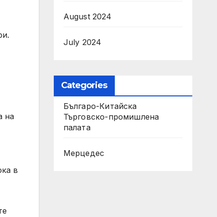
August 2024
ри.
July 2024
Categories
Българо-Китайска
а на
Търговско-промишлена
палaта
Мерцедес
ока в
те