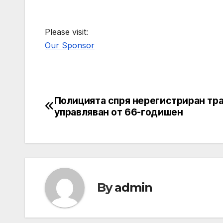
Please visit:
Our Sponsor
Полицията спря нерегистриран тра
Post
управляван от 66-годишен
navigation
By
admin