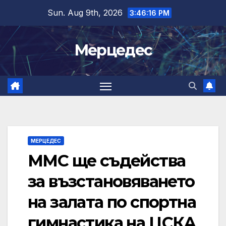
Skip
Sun. Aug 9th, 2026
3:46:17 PM
to
content
Мерцедес
МЕРЦЕДЕС
ММС ще съдейства
за възстановяването
на залата по спортна
гимнастика на ЦСКА