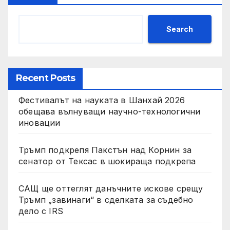
Search
Recent Posts
Фестивалът на науката в Шанхай 2026
обещава вълнуващи научно-технологични
иновации
Тръмп подкрепя Пакстън над Корнин за
сенатор от Тексас в шокираща подкрепа
САЩ ще оттеглят данъчните искове срещу
Тръмп „завинаги“ в сделката за съдебно
дело с IRS