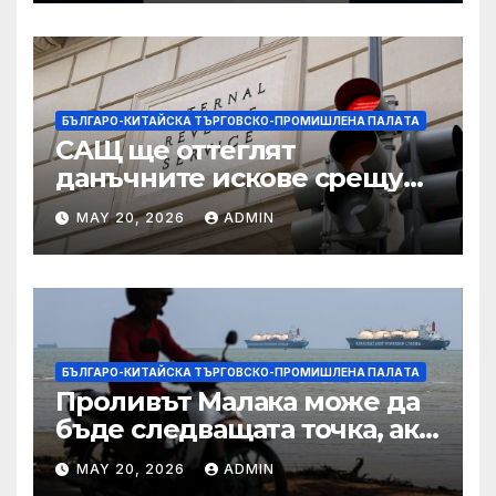
БЪЛГАРО-КИТАЙСКА ТЪРГОВСКО-ПРОМИШЛЕНА ПАЛAТА
САЩ ще оттеглят
данъчните искове срещу
Тръмп „завинаги“ в
MAY 20, 2026
ADMIN
сделката за съдебно дело с
IRS
БЪЛГАРО-КИТАЙСКА ТЪРГОВСКО-ПРОМИШЛЕНА ПАЛAТА
Проливът Малака може да
бъде следващата точка, ако
Азия не внимава
MAY 20, 2026
ADMIN