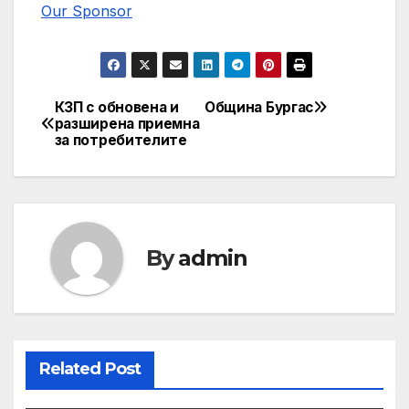
Our Sponsor
КЗП с обновена и
Община Бургас
Post
разширена приемна
за потребителите
navigation
By
admin
Related Post