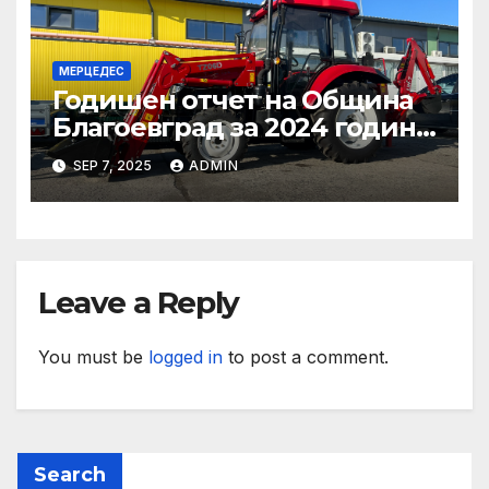
МЕРЦЕДЕС
Годишен отчет на Община
Благоевград за 2024 година:
Стабилно финансово
SEP 7, 2025
ADMIN
състояние, ръст на
приходите и напредък в
реализацията на
инфраструктурни и
социални проекти
Leave a Reply
You must be
logged in
to post a comment.
Search