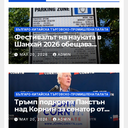
БЪЛГАРО-КИТАЙСКА ТЪРГОВСКО-ПРОМИШЛЕНА ПАЛAТА
Фестивалът на науката в
Шанхай 2026 обещава
вълнуващи научно-
MAY 20, 2026
ADMIN
технологични иновации
БЪЛГАРО-КИТАЙСКА ТЪРГОВСКО-ПРОМИШЛЕНА ПАЛAТА
Тръмп подкрепя Пакстън
над Корнин за сенатор от
Тексас в шокираща
MAY 20, 2026
ADMIN
подкрепа