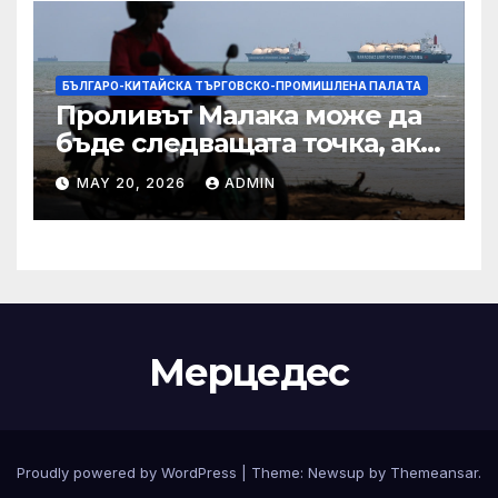
БЪЛГАРО-КИТАЙСКА ТЪРГОВСКО-ПРОМИШЛЕНА ПАЛAТА
Проливът Малака може да
бъде следващата точка, ако
Азия не внимава
MAY 20, 2026
ADMIN
Мерцедес
Proudly powered by WordPress
|
Theme:
Newsup
by
Themeansar
.