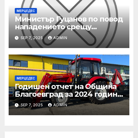
МЕРЦЕДЕС
Министър Гуцанов по повод
нападението срещу
инспектори по труда:
SEP 7, 2025
ADMIN
Заставам зад всеки свой
служител, който работи
съвестно
МЕРЦЕДЕС
Годишен отчет на Община
Благоевград за 2024 година:
Стабилно финансово
SEP 7, 2025
ADMIN
състояние, ръст на
приходите и напредък в
реализацията на
инфраструктурни и