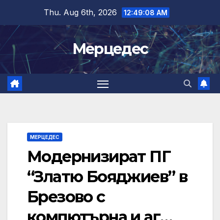
Skip
Thu. Aug 6th, 2026
12:49:09 AM
to
content
Мерцедес
МЕРЦЕДЕС
Модернизират ПГ
“Златю Бояджиев” в
Брезово с
компютърна и аг…