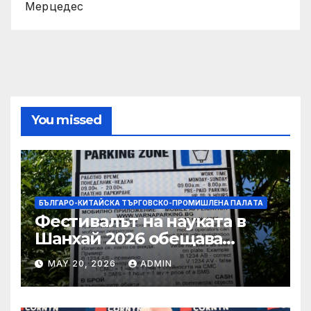
Мерцедес
You missed
БЪЛГАРО-КИТАЙСКА ТЪРГОВСКО-ПРОМИШЛЕНА ПАЛAТА
Фестивалът на науката в
Шанхай 2026 обещава
вълнуващи научно-
MAY 20, 2026
ADMIN
технологични иновации