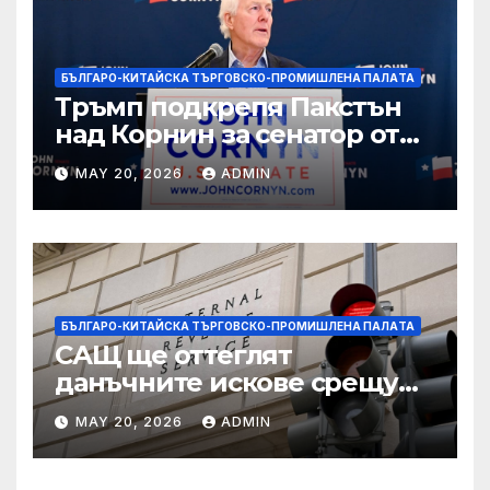
БЪЛГАРО-КИТАЙСКА ТЪРГОВСКО-ПРОМИШЛЕНА ПАЛAТА
Тръмп подкрепя Пакстън
над Корнин за сенатор от
Тексас в шокираща
MAY 20, 2026
ADMIN
подкрепа
БЪЛГАРО-КИТАЙСКА ТЪРГОВСКО-ПРОМИШЛЕНА ПАЛAТА
САЩ ще оттеглят
данъчните искове срещу
Тръмп „завинаги“ в
MAY 20, 2026
ADMIN
сделката за съдебно дело с
IRS