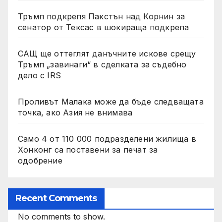
Тръмп подкрепя Пакстън над Корнин за
сенатор от Тексас в шокираща подкрепа
САЩ ще оттеглят данъчните искове срещу
Тръмп „завинаги“ в сделката за съдебно
дело с IRS
Проливът Малака може да бъде следващата
точка, ако Азия не внимава
Само 4 от 110 000 подразделени жилища в
Хонконг са поставени за печат за
одобрение
Recent Comments
No comments to show.