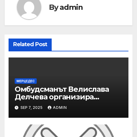
By
admin
Related Post
МЕРЦЕДЕС
Омбудсманът Велислава
Делчева организира
изслушване на
SEP 7, 2025
ADMIN
номинираните кандидати
за заместник-омбудсман