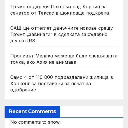
Тръмп подкрепя Пакстън над Корнин за
сенатор от Тексас в шокираща подкрепа
САЩ ще оттеглят данъчните искове срещу
Тръмп „завинаги“ в сделката за съдебно
дело с IRS
Проливът Малака може да бъде следващата
точка, ако Азия не внимава
Само 4 от 110 000 подразделени жилища в
Хонконг са поставени за печат за
одобрение
Recent Comments
No comments to show.