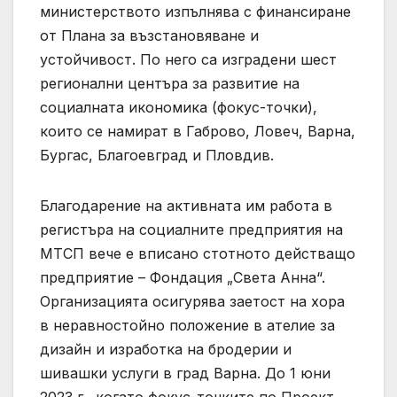
министерството изпълнява с финансиране
от Плана за възстановяване и
устойчивост. По него са изградени шест
регионални центъра за развитие на
социалната икономика (фокус-точки),
които се намират в Габрово, Ловеч, Варна,
Бургас, Благоевград и Пловдив.
Благодарение на активната им работа в
регистъра на социалните предприятия на
МТСП вече е вписано стотното действащо
предприятие – Фондация „Света Анна“.
Организацията осигурява заетост на хора
в неравностойно положение в ателие за
дизайн и изработка на бродерии и
шивашки услуги в град Варна. До 1 юни
2023 г., когато фокус-точките по Проект