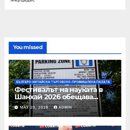
You missed
БЪЛГАРО-КИТАЙСКА ТЪРГОВСКО-ПРОМИШЛЕНА ПАЛAТА
Фестивалът на науката в
Шанхай 2026 обещава
вълнуващи научно-
MAY 20, 2026
ADMIN
технологични иновации