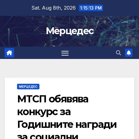
Skip
Sat. Aug 8th, 2026
1:15:14 PM
to
content
Мерцедес
МЕРЦЕДЕС
МТСП обявява
конкурс за
Годишните награди
за социални