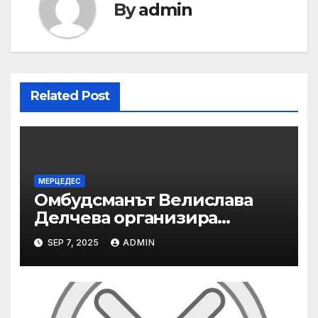
By
admin
Related Post
МЕРЦЕДЕС
Омбудсманът Велислава
Делчева организира
изслушване на
SEP 7, 2025
ADMIN
номинираните кандидати
за заместник-омбудсман