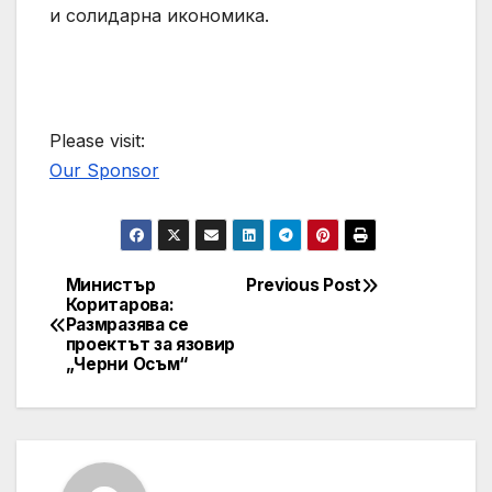
и солидарна икономика.
Please visit:
Our Sponsor
Министър
Previous Post
Post
Коритарова:
Размразява се
navigation
проектът за язовир
„Черни Осъм“