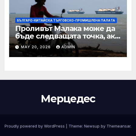
БЪЛГАРО-КИТАЙСКА ТЪРГОВСКО-ПРОМИШЛЕНА ПАЛAТА
Проливът Малака може да
бъде следващата точка, ако
Азия не внимава
MAY 20, 2026
ADMIN
Мерцедес
Proudly powered by WordPress
|
Theme:
Newsup
by
Themeansar
.