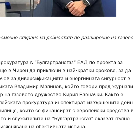
еменно спиране на дейностите по разширение на газов
рокуратура в “Булгартрансгаз” ЕАД по проекта за
е в Чирен да приключи в най-кратки срокове, за да 
ючов за диверсификацията и енергийната сигурност в
етиката Владимир Малинов, който говори пред журнал
р на газовото дружество Кирил Равначки. Както е
опейската прокуратура инспектират извършените дей
нилище, които се финансират с европейски средства 
ото и служителите на “Булгартрансгаз” оказват пълно
изясняване на обективната истина.