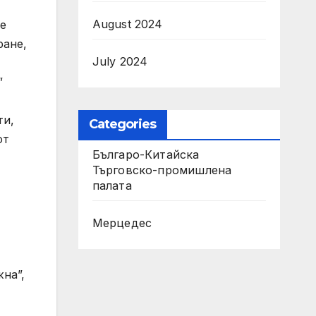
August 2024
те
ране,
July 2024
”
ти,
Categories
от
Българо-Китайска
Търговско-промишлена
палaта
Мерцедес
на”,