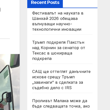
Recent Posts
а
Фестивалът на науката в
Шанхай 2026 обещава
вълнуващи научно-
технологични иновации
Тръмп подкрепя Пакстън
над Корнин за сенатор от
Тексас в шокираща
подкрепа
САЩ ще оттеглят данъчните
искове срещу Тръмп
„завинаги“ в сделката за
съдебно дело с IRS
Проливът Малака може да
бъде следващата точка, ако