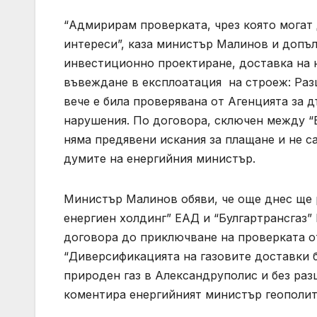
“Адмирирам проверката, чрез която могат 
интереси”, каза министър Малинов и допъл
инвестиционно проектиране, доставка на 
въвеждане в експлоатация на строеж: Ра
вече е била проверявана от Агенцията за 
нарушения. По договора, сключен между “
няма предявени искания за плащане и не с
думите на енергийния министър.
Министър Малинов обяви, че още днес ще 
енергиен холдинг” ЕАД и “Булгартрансгаз”
договора до приключване на проверката о
“Диверсификацията на газовите доставки б
природен газ в Александруполис и без раз
коментира енергийният министър геополит