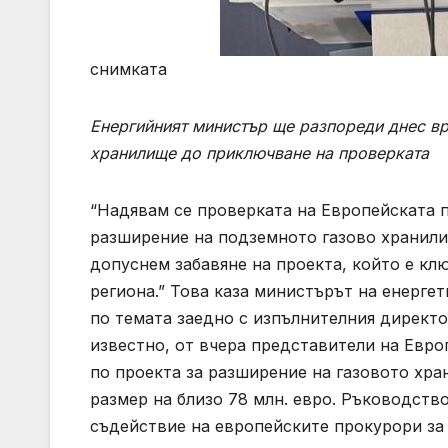
снимката
Енергийният министър ще разпореди днес вр
хранилище до приключване на проверката
“Надявам се проверката на Европейската п
разширение на подземното газово хранилищ
допуснем забавяне на проекта, който е кл
региона.” Това каза министърът на енерг
по темата заедно с изпълнителния директо
известно, от вчера представители на Евр
по проекта за разширение на газовото хра
размер на близо 78 млн. евро. Ръководств
съдействие на европейските прокурори за 