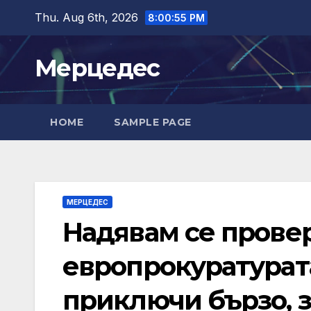
Skip
Thu. Aug 6th, 2026
8:00:56 PM
to
content
Мерцедес
HOME
SAMPLE PAGE
МЕРЦЕДЕС
Надявам се провер
европрокуратурата
приключи бързо, з