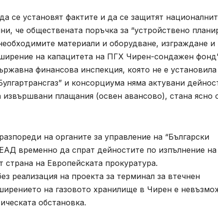
да се установят фактите и да се защитят национални
ни, че обществената поръчка за “устройствено плани
необходимите материали и оборудване, изграждане и
зширение на капацитета на ПГХ Чирен-сондажен фонд
държавна финансова инспекция, която не е установила
Булгартрансгаз” и консорциума няма актувани дейнос
а извършвани плащания (освен авансово), стана ясно 
разпореди на органите за управление на “Български
 ЕАД временно да спрат дейностите по изпълнение на
т страна на Европейската прокуратура.
ез реализация на проекта за терминал за втечнен
ширението на газовото хранилище в Чирен е невъзмож
ическата обстановка.