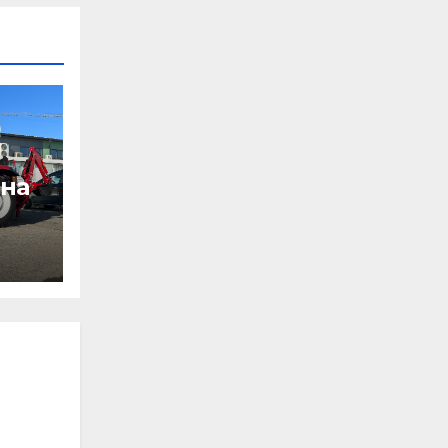
 на
т на
на
рни