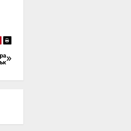
ра
ък