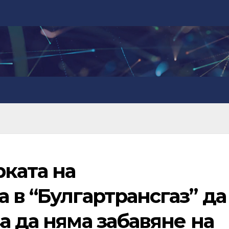
ката на
 в “Булгартрансгаз” да
а да няма забавяне на