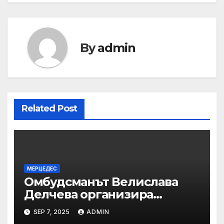
By
admin
Related Post
МЕРЦЕДЕС
Омбудсманът Велислава
Делчева организира
изслушване на
SEP 7, 2025
ADMIN
номинираните кандидати