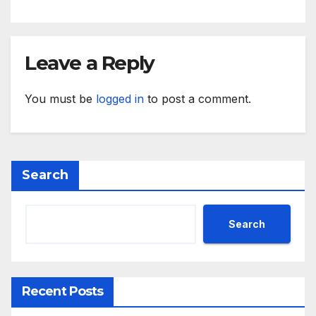
приходите и напредък в
реализацията на
инфраструктурни и
социални проекти
Leave a Reply
You must be
logged in
to post a comment.
Search
Search
Recent Posts