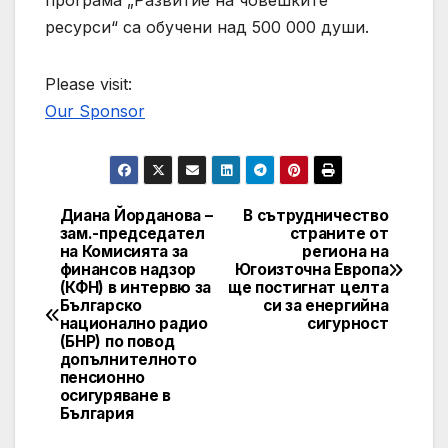
ресурси“ са обучени над 500 000 души.
Please visit:
Our Sponsor
Диана Йорданова –
В сътрудничество
Post
зам.-председател
страните от
на Комисията за
региона на
navigation
финансов надзор
Югоизточна Европа
(КФН) в интервю за
ще постигнат целта
Българско
си за енергийна
национално радио
сигурност
(БНР) по повод
допълнителното
пенсионно
осигуряване в
България