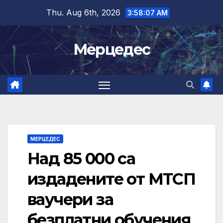
Skip
Thu. Aug 6th, 2026
3:58:08 AM
to
content
Мерцедес
МЕРЦЕДЕС
Над 85 000 са
издадените от МТСП
ваучери за
безплатни обучения