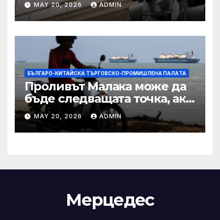
MAY 20, 2026
ADMIN
сделката за съдебно дело с
IRS
БЪЛГАРО-КИТАЙСКА ТЪРГОВСКО-ПРОМИШЛЕНА ПАЛAТА
Проливът Малака може да
бъде следващата точка, ако
Азия не внимава
MAY 20, 2026
ADMIN
Мерцедес