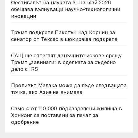
Фестивалът на науката в Шанхай 2026
обещава вълнуващи научно-технологични
иновации
Тръмп подкрепя Пакстън над Корнин за
сенатор от Тексас в шокираща подкрепа
САЩ ще оттеглят данъчните искове срещу
Тръмп „завинаги“ в сделката за съдебно
дело с IRS
Проливът Малака може да бъде следващата
точка, ако Азия не внимава
Само 4 от 110 000 подразделени жилища в
Хонконг са поставени за печат за
одобрение