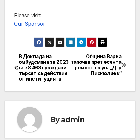
Please visit:
Our Sponsor
В Доклада на
Община Варна
Post
омбудсмана за 2023
започва през есента
г.: 78 463 граждани
ремонт на ул. „Д-р
navigation
търсят съдействие
Пискюлиев“
от институцията
By
admin