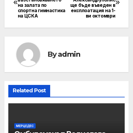
navigation
на залата по
ще бъде въведен в
спортна гимнастика
експлоатация на 1-
на ЦСКА
ви октомври
By
admin
Related Post
МЕРЦЕДЕС