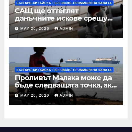
БЪЛГАРО-КИТАЙСКА ТЪРГОВСКО-ПРОМИШЛЕНА ПАЛAТА
САЩ ще оттеглят
данъчните искове срещу
Тръмп „завинаги“ в
MAY 20, 2026
ADMIN
сделката за съдебно дело с
IRS
БЪЛГАРО-КИТАЙСКА ТЪРГОВСКО-ПРОМИШЛЕНА ПАЛAТА
Проливът Малака може да
бъде следващата точка, ако
Азия не внимава
MAY 20, 2026
ADMIN