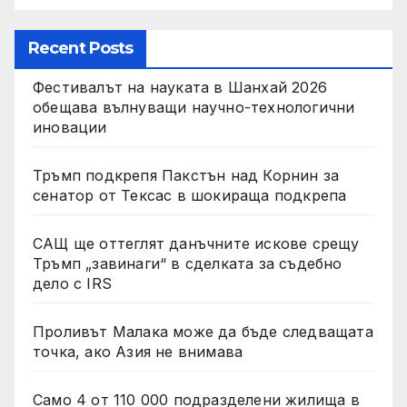
Recent Posts
Фестивалът на науката в Шанхай 2026
обещава вълнуващи научно-технологични
иновации
Тръмп подкрепя Пакстън над Корнин за
сенатор от Тексас в шокираща подкрепа
САЩ ще оттеглят данъчните искове срещу
Тръмп „завинаги“ в сделката за съдебно
дело с IRS
Проливът Малака може да бъде следващата
точка, ако Азия не внимава
Само 4 от 110 000 подразделени жилища в