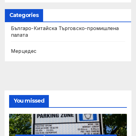
Categories
Българо-Китайска Търговско-промишлена
палaта
Мерцедес
You missed