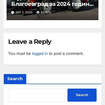
Благоевград за 2024 година:
Стабилно финансово
SEP 7, 2025
ADMIN
състояние, ръст на
приходите и напредък в
реализацията на
инфраструктурни и
социални проекти
Leave a Reply
You must be
logged in
to post a comment.
Search
Search