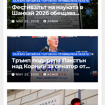
БЪЛГАРО-КИТАЙСКА ТЪРГОВСКО-ПРОМИШЛЕНА ПАЛAТА
Фестивалът на науката в
Шанхай 2026 обещава
вълнуващи научно-
MAY 20, 2026
ADMIN
технологични иновации
БЪЛГАРО-КИТАЙСКА ТЪРГОВСКО-ПРОМИШЛЕНА ПАЛAТА
Тръмп подкрепя Пакстън
над Корнин за сенатор от
Тексас в шокираща
MAY 20, 2026
ADMIN
подкрепа