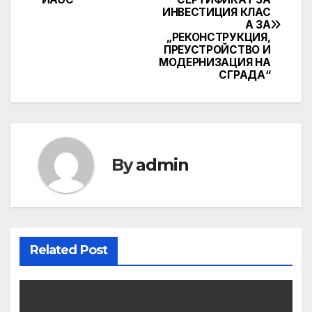
navigation
ИНВЕСТИЦИЯ КЛАС
А ЗА
„РЕКОНСТРУКЦИЯ,
ПРЕУСТРОЙСТВО И
МОДЕРНИЗАЦИЯ НА
СГРАДА“
By
admin
Related Post