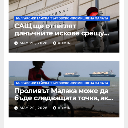
БЪЛГАРО-КИТАЙСКА ТЪРГОВСКО-ПРОМИШЛЕНА ПАЛAТА
САЩ ще оттеглят
данъчните искове срещу
Тръмп „завинаги“ в
MAY 20, 2026
ADMIN
сделката за съдебно дело с
IRS
БЪЛГАРО-КИТАЙСКА ТЪРГОВСКО-ПРОМИШЛЕНА ПАЛAТА
Проливът Малака може да
бъде следващата точка, ако
Азия не внимава
MAY 20, 2026
ADMIN