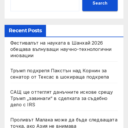
Search
Recent Posts
Фестивалът на науката в Шанхай 2026
обещава вълнуващи научно-технологични
иновации
Тръмп подкрепя Пакстън над Корнин за
сенатор от Тексас в шокираща подкрепа
САЩ ще оттеглят данъчните искове срещу
Тръмп „завинаги“ в сделката за съдебно
дело с IRS
Проливът Малака може да бъде следващата
точка, ако Азия не внимава