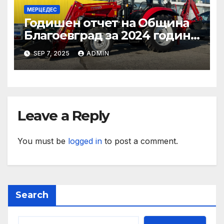
МЕРЦЕДЕС
Годишен отчет на Община
Благоевград за 2024 година:
Стабилно финансово
SEP 7, 2025
ADMIN
състояние, ръст на
приходите и напредък в
реализацията на
инфраструктурни и
социални проекти
Leave a Reply
You must be
logged in
to post a comment.
Search