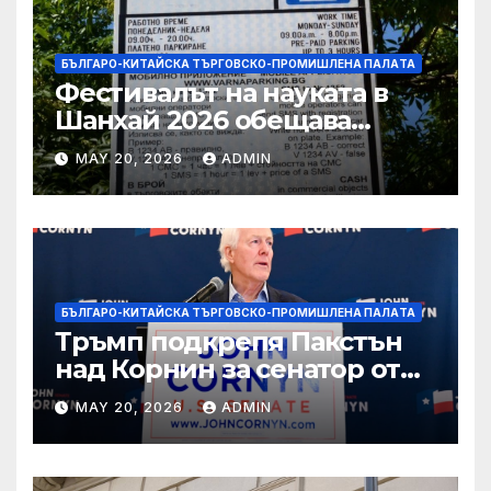
БЪЛГАРО-КИТАЙСКА ТЪРГОВСКО-ПРОМИШЛЕНА ПАЛAТА
Фестивалът на науката в
Шанхай 2026 обещава
вълнуващи научно-
MAY 20, 2026
ADMIN
технологични иновации
БЪЛГАРО-КИТАЙСКА ТЪРГОВСКО-ПРОМИШЛЕНА ПАЛAТА
Тръмп подкрепя Пакстън
над Корнин за сенатор от
Тексас в шокираща
MAY 20, 2026
ADMIN
подкрепа