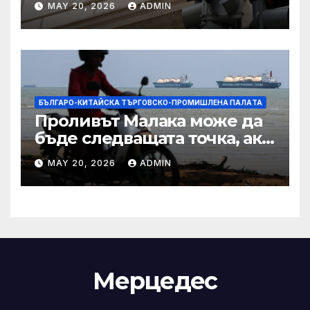
MAY 20, 2026
ADMIN
сделката за съдебно дело с
IRS
БЪЛГАРО-КИТАЙСКА ТЪРГОВСКО-ПРОМИШЛЕНА ПАЛAТА
Проливът Малака може да
бъде следващата точка, ако
Азия не внимава
MAY 20, 2026
ADMIN
Мерцедес