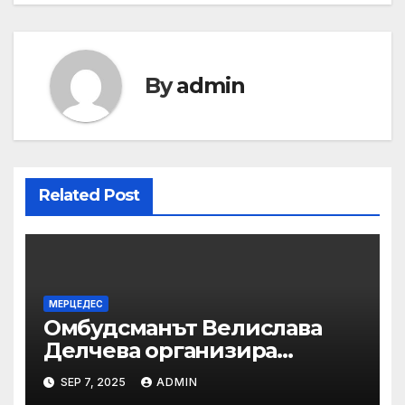
By
admin
Related Post
МЕРЦЕДЕС
Омбудсманът Велислава
Делчева организира
изслушване на
SEP 7, 2025
ADMIN
номинираните кандидати