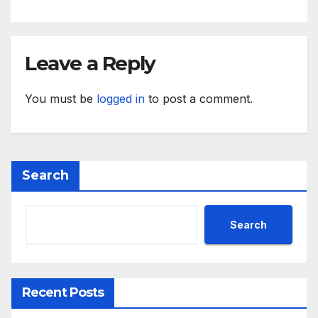
приходите и напредък в
реализацията на
инфраструктурни и
социални проекти
Leave a Reply
You must be
logged in
to post a comment.
Search
Search
Recent Posts