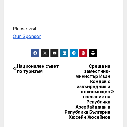
Please visit:
Our Sponsor
Национален съвет
Среща на
Post
по туризъм
заместник-
министър Иван
navigation
Кондов с
извънредния и
пълномощен
посланик на
Република
Азербайджан в
Република България
Хюсейн Хюсейнов