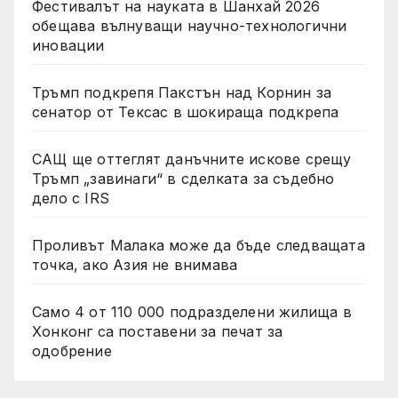
Фестивалът на науката в Шанхай 2026
обещава вълнуващи научно-технологични
иновации
Тръмп подкрепя Пакстън над Корнин за
сенатор от Тексас в шокираща подкрепа
САЩ ще оттеглят данъчните искове срещу
Тръмп „завинаги“ в сделката за съдебно
дело с IRS
Проливът Малака може да бъде следващата
точка, ако Азия не внимава
Само 4 от 110 000 подразделени жилища в
Хонконг са поставени за печат за
одобрение