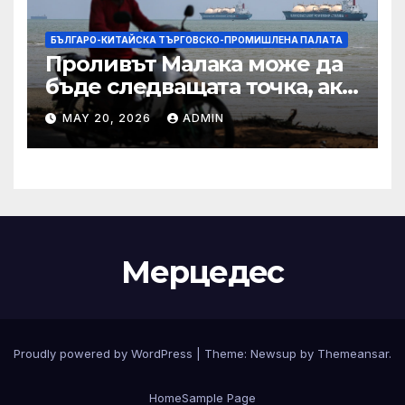
БЪЛГАРО-КИТАЙСКА ТЪРГОВСКО-ПРОМИШЛЕНА ПАЛAТА
Проливът Малака може да
бъде следващата точка, ако
Азия не внимава
MAY 20, 2026
ADMIN
Мерцедес
Proudly powered by WordPress
|
Theme:
Newsup
by
Themeansar
.
Home
Sample Page