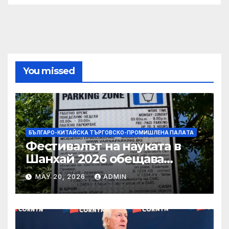
You missed
БЪЛГАРО-КИТАЙСКА ТЪРГОВСКО-ПРОМИШЛЕНА ПАЛAТА
Фестивалът на науката в
Шанхай 2026 обещава
вълнуващи научно-
MAY 20, 2026
ADMIN
технологични иновации