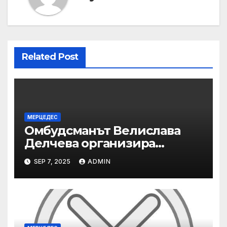
Related Post
МЕРЦЕДЕС
Омбудсманът Велислава
Делчева организира
изслушване на
SEP 7, 2025
ADMIN
номинираните кандидати
за заместник-омбудсман