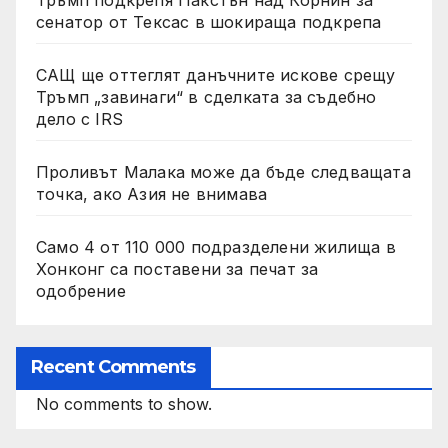
сенатор от Тексас в шокираща подкрепа
САЩ ще оттеглят данъчните искове срещу
Тръмп „завинаги“ в сделката за съдебно
дело с IRS
Проливът Малака може да бъде следващата
точка, ако Азия не внимава
Само 4 от 110 000 подразделени жилища в
Хонконг са поставени за печат за
одобрение
Recent Comments
No comments to show.