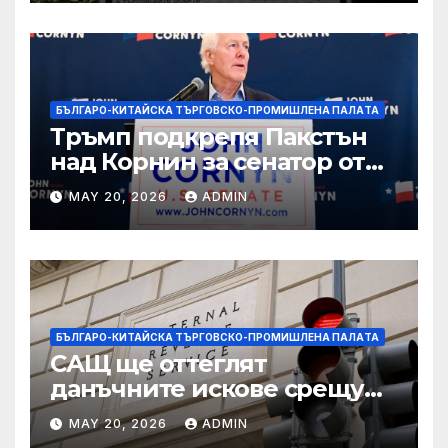
БЪЛГАРО-КИТАЙСКА ТЪРГОВСКО-ПРОМИШЛЕНА ПАЛAТА
Тръмп подкрепя Пакстън
над Корнин за сенатор от
Тексас в шокираща
MAY 20, 2026
ADMIN
подкрепа
БЪЛГАРО-КИТАЙСКА ТЪРГОВСКО-ПРОМИШЛЕНА ПАЛAТА
САЩ ще оттеглят
данъчните искове срещу
Тръмп „завинаги“ в
MAY 20, 2026
ADMIN
сделката за съдебно дело с