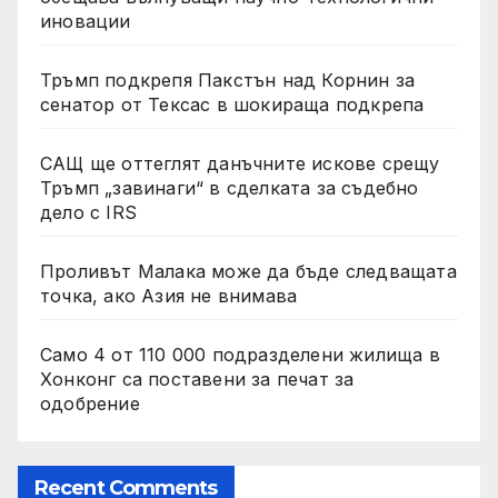
иновации
Тръмп подкрепя Пакстън над Корнин за
сенатор от Тексас в шокираща подкрепа
САЩ ще оттеглят данъчните искове срещу
Тръмп „завинаги“ в сделката за съдебно
дело с IRS
Проливът Малака може да бъде следващата
точка, ако Азия не внимава
Само 4 от 110 000 подразделени жилища в
Хонконг са поставени за печат за
одобрение
Recent Comments