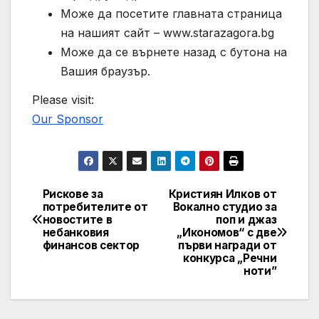
Може да посетите главната страница
на нашият сайт – www.starazagora.bg
Може да се върнете назад с бутона на
Вашия браузър.
Please visit:
Our Sponsor
Рискове за
Кристиян Илков от
Post
потребителите от
Вокално студио за
новостите в
поп и джаз
navigation
небанковия
„Икономов“ с две
финансов сектор
първи награди от
конкурса „Речни
ноти”