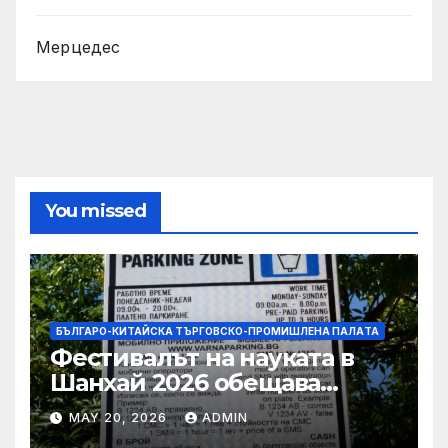
Мерцедес
You missed
БЪЛГАРО-КИТАЙСКА ТЪРГОВСКО-ПРОМИШЛЕНА ПАЛAТА
Фестивалът на науката в
Шанхай 2026 обещава
вълнуващи научно-
MAY 20, 2026
ADMIN
технологични иновации