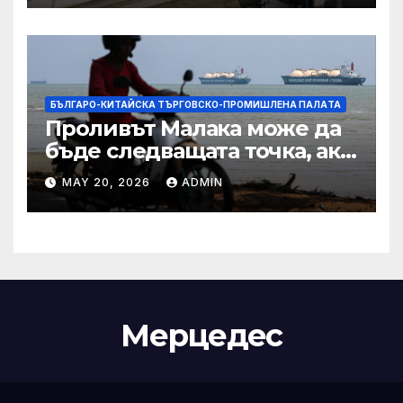
IRS
БЪЛГАРО-КИТАЙСКА ТЪРГОВСКО-ПРОМИШЛЕНА ПАЛAТА
Проливът Малака може да
бъде следващата точка, ако
Азия не внимава
MAY 20, 2026
ADMIN
Мерцедес