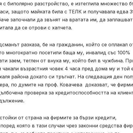
я с биполярно разстройство, е изтеглила множество б
гаси, защото майката била с ТЕЛК и получавала едва 
баче започнали да звънят на вратата им, да заплашват
итала да се отрови с хапчета.
сманът разказа, бе на гражданин, който се оплакал о
ито многократно посетили баща му, инвалид със 100%
ати заем, теглен от внука му, който бил в чужбина. Пр
 чакали възрастния човек 4 часа пред дома му и той 
каля района докато си тръгнат. На следващия ден пол
ера, по думите на проф. Ковачева доказват, че фирм
дълбочена проверка за кредитоспособността на клиен
адължение.
стойки от страна на фирмите за бързи кредити,
поред която в тази случаи чрез законни средства фи