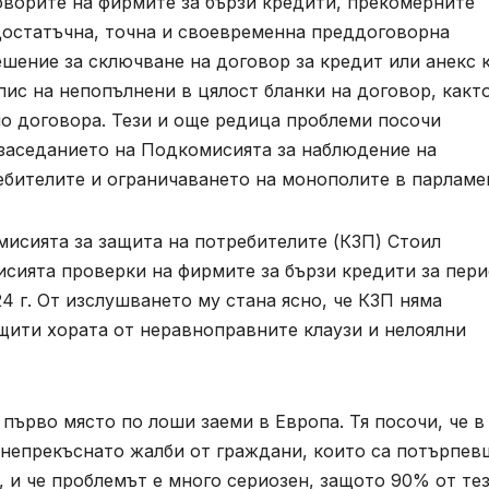
оворите на фирмите за бързи кредити, прекомерните
 достатъчна, точна и своевременна преддоговорна
шение за сключване на договор за кредит или анекс 
пис на непопълнени в цялост бланки на договор, какт
по договора. Тези и още редица проблеми посочи
заседанието на Подкомисията за наблюдение на
ребителите и ограничаването на монополите в парлам
мисията за защита на потребителите (КЗП) Стоил
исията проверки на фирмите за бързи кредити за пер
24 г. От изслушването му стана ясно, че КЗП няма
ащити хората от неравноправните клаузи и нелоялни
 първо място по лоши заеми в Европа. Тя посочи, че в
 непрекъснато жалби от граждани, които са потърпев
, и че проблемът е много сериозен, защото 90% от те