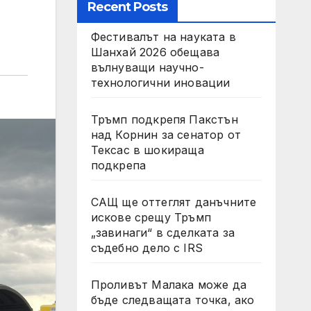
Recent Posts
Фестивалът на науката в
Шанхай 2026 обещава
вълнуващи научно-
технологични иновации
Тръмп подкрепя Пакстън
над Корнин за сенатор от
Тексас в шокираща
подкрепа
САЩ ще оттеглят данъчните
искове срещу Тръмп
„завинаги“ в сделката за
съдебно дело с IRS
Проливът Малака може да
бъде следващата точка, ако