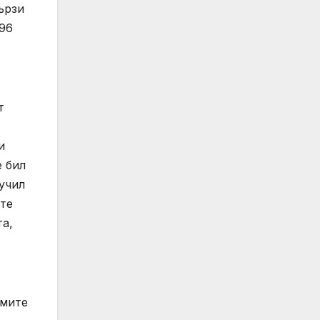
ързи
396
т
и
е бил
учил
ите
та,
рмите