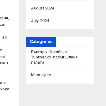
August 2024
ория,
July 2024
сят
а
 и с
Categories
то
Българо-Китайска
 не
Търговско-промишлена
палaта
скат
Мерцедес
оито
 хора