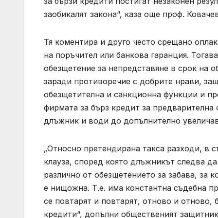
за бързи кредити постигат незаконен резулт
заобикалят закона“, каза още проф. Ковачев
Тя коментира и друго често срещано оплак
на поръчител или банкова гаранция. Тогава
обезщетение за непредставяне в срок на 
заради противоречие с добрите нрави, защ
обезщетителна и санкционна функции и пр
фирмата за бърз кредит за предварителна
длъжник и води до допълнително увеличав
„Относно претендирана такса разходи, в с
клауза, според която длъжникът следва да
различно от обезщетението за забава, за к
е нищожна. Т.е. има константна съдебна п
се повтарят и повтарят, отново и отново, 
кредити“, допълни общественият защитник