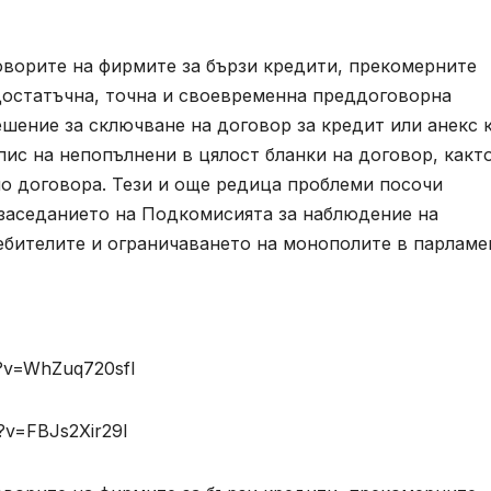
оворите на фирмите за бързи кредити, прекомерните
 достатъчна, точна и своевременна преддоговорна
шение за сключване на договор за кредит или анекс 
пис на непопълнени в цялост бланки на договор, какт
по договора. Тези и още редица проблеми посочи
заседанието на Подкомисията за наблюдение на
ебителите и ограничаването на монополите в парламе
h?v=WhZuq720sfI
?v=FBJs2Xir29I