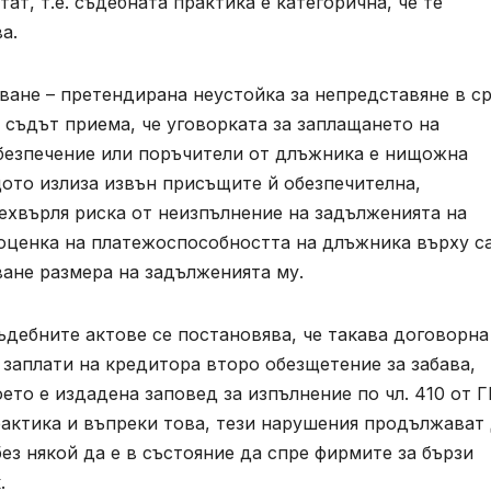
ат, т.е. съдебната практика е категорична, че те
а.
ване – претендирана неустойка за непредставяне в с
 съдът приема, че уговорката за заплащането на
обезпечение или поръчители от длъжника е нищожна
ото излиза извън присъщите й обезпечителна,
ехвърля риска от неизпълнение на задълженията на
 оценка на платежоспособността на длъжника върху с
ане размера на задълженията му.
ъдебните актове се постановява, че такава договорна
 заплати на кредитора второ обезщетение за забава,
оето е издадена заповед за изпълнение по чл. 410 от 
рактика и въпреки това, тези нарушения продължават
без някой да е в състояние да спре фирмите за бързи
.