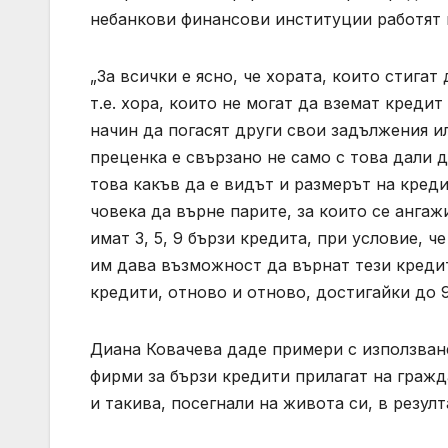
небанкови финансови институции работят 
„За всички е ясно, че хората, които стига
т.е. хора, които не могат да вземат кредит
начин да погасят други свои задължения и
преценка е свързано не само с това дали д
това какъв да е видът и размерът на кред
човека да върне парите, за които се ангаж
имат 3, 5, 9 бързи кредита, при условие, ч
им дава възможност да върнат тези креди
кредити, отново и отново, достигайки до 
Диана Ковачева даде примери с използван
фирми за бързи кредити прилагат на гражда
и такива, посегнали на живота си, в резул