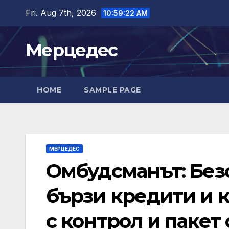
Skip
Fri. Aug 7th, 2026
10:59:23 AM
to
content
Мерцедес
HOME
SAMPLE PAGE
МЕРЦЕДЕС
Омбудсманът: Без
бързи кредити и к
с контрол и пакет