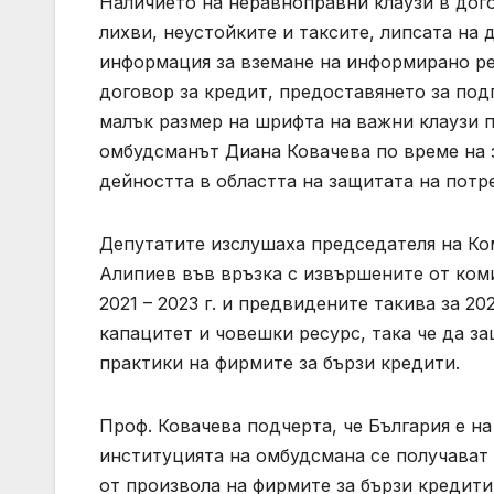
Наличието на неравноправни клаузи в дог
лихви, неустойките и таксите, липсата на
информация за вземане на информирано ре
договор за кредит, предоставянето за под
малък размер на шрифта на важни клаузи 
омбудсманът Диана Ковачева по време на 
дейността в областта на защитата на пот
Депутатите изслушаха председателя на Ко
Алипиев във връзка с извършените от ком
2021 – 2023 г. и предвидените такива за 20
капацитет и човешки ресурс, така че да з
практики на фирмите за бързи кредити.
Проф. Ковачева подчерта, че България е на
институцията на омбудсмана се получават
от произвола на фирмите за бързи кредити