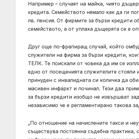
Например – случаят на майка, чиято дъщер
кредита. Семейството нямало как да ги по
лв. пенсия. От фирмите за бързи кредити о
семейството, а от уплаха дъщерята се е оп
Друг още по-фрапиращ случай, който омбуд
служители на фирма за бързи кредити, ко
ТЕЛК. Те поискали от човека да им се изпл
едно от посещенията служителите стояли и
принуден с инвалидната си количка да оби
масивен инфаркт и починал. Тези два прим
за бързи кредити изобщо не извършват за
независимо че е регламентирано такова з
„По отношение на начислените такси и неу
съществува постоянна съдебна практика, с