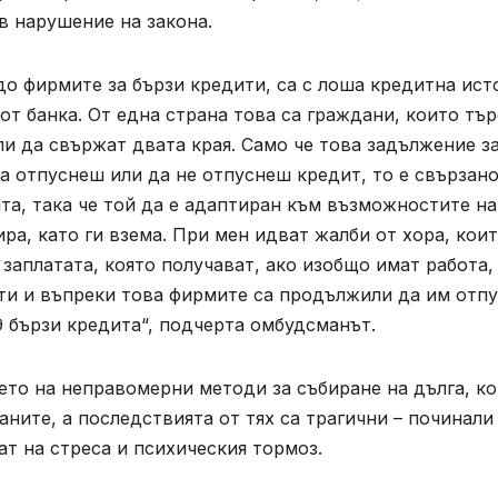
в нарушение на закона.
т до фирмите за бързи кредити, са с лоша кредитна ист
 от банка. От една страна това са граждани, които тър
ли да свържат двата края. Само че това задължение з
а отпуснеш или да не отпуснеш кредит, то е свързано
ита, така че той да е адаптиран към възможностите на
ира, като ги взема. При мен идват жалби от хора, кои
е заплатата, която получават, ако изобщо имат работа,
ти и въпреки това фирмите са продължили да им отпу
9 бързи кредита“, подчерта омбудсманът.
ето на неправомерни методи за събиране на дълга, к
ните, а последствията от тях са трагични – починали
тат на стреса и психическия тормоз.