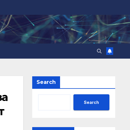
Search
за
Search
т