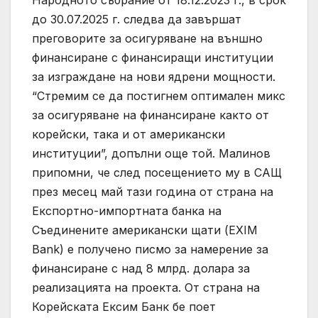
Народното събрание от 18.12.2023 г., в срок
до 30.07.2025 г. следва да завършат
преговорите за осигуряване на външно
финансиране с финансиращи институции
за изграждане на нови ядрени мощности.
“Стремим се да постигнем оптимален микс
за осигуряване на финансиране както от
корейски, така и от американски
институции”, допълни още той. Малинов
припомни, че след посещението му в САЩ
през месец май тази година от страна на
Експортно-импортната банка на
Съединените американски щати (EXIM
Bank) е получено писмо за намерение за
финансиране с над 8 млрд. долара за
реализацията на проекта. От страна на
Корейската Ексим Банк бе поет