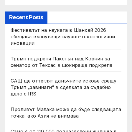
Recent Posts
Фестивалът на науката в Шанхай 2026
обещава вълнуващи научно-технологични
иновации
Тръмп подкрепя Пакстън над Корнин за
сенатор от Тексас в шокираща подкрепа
САЩ ще оттеглят данъчните искове срещу
Тръмп „завинаги“ в сделката за съдебно
дело с IRS
Проливът Малака може да бъде следващата
точка, ако Азия не внимава
Само 4 от 110 000 подразделени жилища в