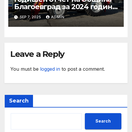
Благоевград за 2024 година:
Стабилно финансово
SEP 7, 2025
ADMIN
състояние, ръст на
приходите и напредък в
реализацията на
инфраструктурни и
социални проекти
Leave a Reply
You must be
logged in
to post a comment.
Search
Search