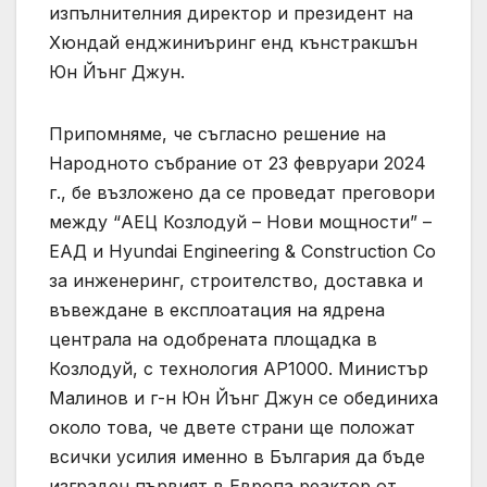
изпълнителния директор и президент на
Хюндай енджиниъринг енд кънстракшън
Юн Йънг Джун.
Припомняме, че съгласно решение на
Народното събрание от 23 февруари 2024
г., бе възложено да се проведат преговори
между “АЕЦ Козлодуй – Нови мощности” –
ЕАД и Hyundai Engineering & Construction Co
за инженеринг, строителство, доставка и
въвеждане в експлоатация на ядрена
централа на одобрената площадка в
Козлодуй, с технология АР1000. Министър
Малинов и г-н Юн Йънг Джун се обединиха
около това, че двете страни ще положат
всички усилия именно в България да бъде
изграден първият в Европа реактор от