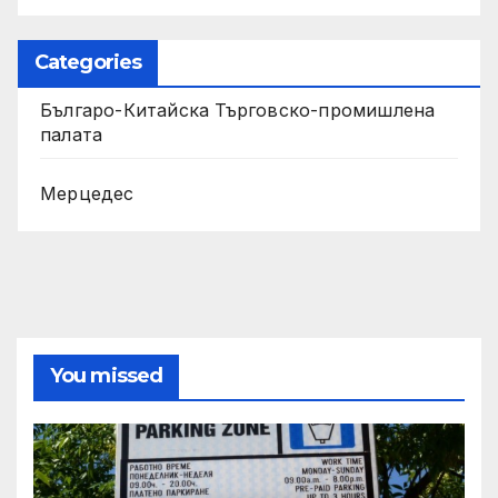
Categories
Българо-Китайска Търговско-промишлена
палaта
Мерцедес
You missed