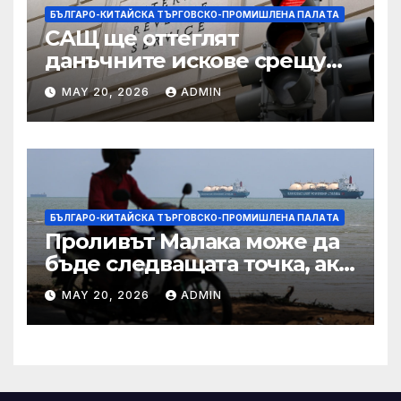
БЪЛГАРО-КИТАЙСКА ТЪРГОВСКО-ПРОМИШЛЕНА ПАЛAТА
САЩ ще оттеглят
данъчните искове срещу
Тръмп „завинаги“ в
MAY 20, 2026
ADMIN
сделката за съдебно дело с
IRS
БЪЛГАРО-КИТАЙСКА ТЪРГОВСКО-ПРОМИШЛЕНА ПАЛAТА
Проливът Малака може да
бъде следващата точка, ако
Азия не внимава
MAY 20, 2026
ADMIN