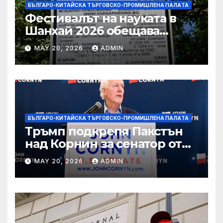
БЪЛГАРО-КИТАЙСКА ТЪРГОВСКО-ПРОМИШЛЕНА ПАЛAТА
Фестивалът на науката в
Шанхай 2026 обещава
вълнуващи научно-
MAY 20, 2026
ADMIN
технологични иновации
БЪЛГАРО-КИТАЙСКА ТЪРГОВСКО-ПРОМИШЛЕНА ПАЛAТА
Тръмп подкрепя Пакстън
над Корнин за сенатор от
Тексас в шокираща
MAY 20, 2026
ADMIN
подкрепа