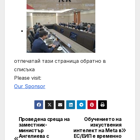
отпечатай тази страница обратно в
списъка
Please visit:
Our Sponsor
Проведена среща на
Обучението на
Post
заместник-
изкуствения
министър
интелект на Meta в
navigation
Ангелиева с
ЕС/ЕИП е временно