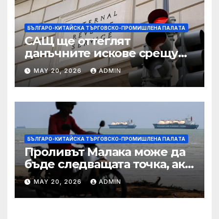
БЪЛГАРО-КИТАЙСКА ТЪРГОВСКО-ПРОМИШЛЕНА ПАЛAТА
САЩ ще оттеглят
данъчните искове срещу
Тръмп „завинаги“ в
MAY 20, 2026
ADMIN
сделката за съдебно дело с
IRS
БЪЛГАРО-КИТАЙСКА ТЪРГОВСКО-ПРОМИШЛЕНА ПАЛAТА
Проливът Малака може да
бъде следващата точка, ако
Азия не внимава
MAY 20, 2026
ADMIN