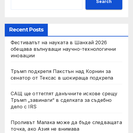
Search
Recent Posts
Фестивалът на науката в Шанхай 2026
обещава вълнуващи научно-технологични
иновации
Тръмп подкрепя Пакстън над Корнин за
сенатор от Тексас в шокираща подкрепа
САЩ ще оттеглят данъчните искове срещу
Тръмп „завинаги“ в сделката за съдебно
дело с IRS
Проливът Малака може да бъде следващата
точка, ако Азия не внимава