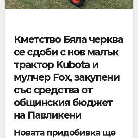
Кметство Бяла черква
се сдоби с нов малък
трактор Kubota и
мулчер Fox, закупени
със средства от
общинския бюджет
на Павликени
Новата придобивка ще