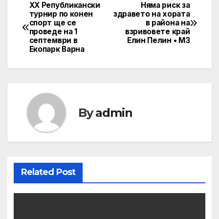
XX Републикански
Няма риск за
Post
турнир по конен
здравето на хората
спорт ще се
в района на
navigation
проведе на 1
взривовете край
септември в
Елин Пелин • МЗ
Екопарк Варна
By
admin
Related Post