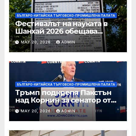
БЪЛГАРО-КИТАЙСКА ТЪРГОВСКО-ПРОМИШЛЕНА ПАЛAТА
Фестивалът на науката в
Шанхай 2026 обещава
вълнуващи научно-
MAY 20, 2026
ADMIN
технологични иновации
БЪЛГАРО-КИТАЙСКА ТЪРГОВСКО-ПРОМИШЛЕНА ПАЛAТА
Тръмп подкрепя Пакстън
над Корнин за сенатор от
Тексас в шокираща
MAY 20, 2026
ADMIN
подкрепа