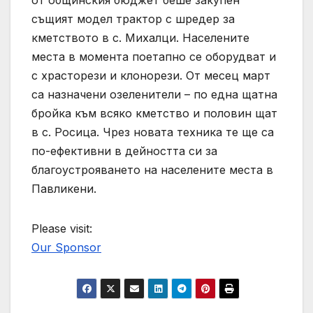
същият модел трактор с шредер за
кметството в с. Михалци. Населените
места в момента поетапно се оборудват и
с храсторези и клонорези. От месец март
са назначени озеленители – по една щатна
бройка към всяко кметство и половин щат
в с. Росица. Чрез новата техника те ще са
по-ефективни в дейността си за
благоустрояването на населените места в
Павликени.
Please visit:
Our Sponsor