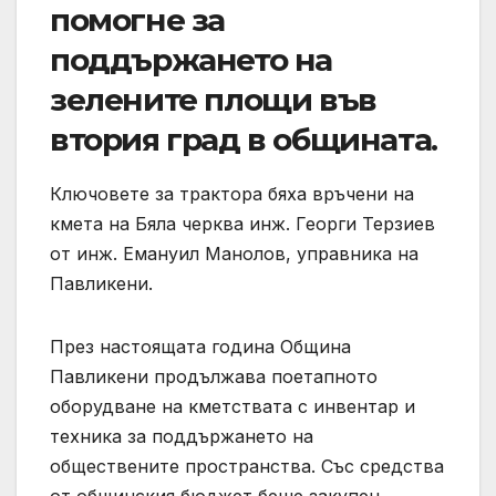
помогне за
поддържането на
зелените площи във
втория град в общината.
Ключовете за трактора бяха връчени на
кмета на Бяла черква инж. Георги Терзиев
от инж. Емануил Манолов, управника на
Павликени.
През настоящата година Община
Павликени продължава поетапното
оборудване на кметствата с инвентар и
техника за поддържането на
обществените пространства. Със средства
от общинския бюджет беше закупен