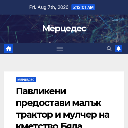
Skip
Fri. Aug 7th, 2026
5:12:01 AM
to
content
Мерцедес
МЕРЦЕДЕС
Павликени
предостави малък
трактор и мулчер на
кметство Бяла