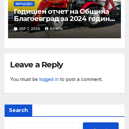
МЕРЦЕДЕС
Годишен отчет на Община
Благоевград за 2024 година:
Стабилно финансово
SEP 7, 2025
ADMIN
състояние, ръст на
приходите и напредък в
реализацията на
инфраструктурни и
социални проекти
Leave a Reply
You must be
logged in
to post a comment.
Search