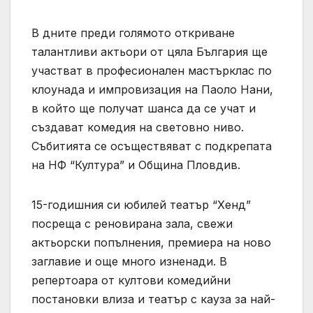
В дните преди голямото откриване
талантливи актьори от цяла България ще
участват в професионален мастърклас по
клоунада и импровизация на Паоло Нани,
в който ще получат шанса да се учат и
създават комедия на световно ниво.
Събитията се осъществяват с подкрепата
на НФ “Култура” и Община Пловдив.
15-годишния си юбилей театър “Хенд”
посреща с реновирана зала, свежи
актьорски попълнения, премиера на ново
заглавие и още много изненади. В
репертоара от култови комедийни
постановки влиза и театър с кауза за най-