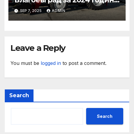
Стабилно финансово
SEP 7, 2025
ADMIN
състояние, ръст на
приходите и напредък в
реализацията на
инфраструктурни и
социални проекти
Leave a Reply
You must be
logged in
to post a comment.
Search
Search