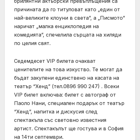
брилянтни актьорски превъплъщения са
причината да го титуловат като „един от
най-великите клоуни в света”, а „Писмото”
наричат „малка енциклопедия на
комедията”, спечелила сърцата на хиляди
по целия свят.
Седемдесет VIP билета очакват
ценителите на това изкуство. Те могат да
бъдат закупени единствено на касата на
театър “Хенд” (тел.0896 990 247) . Всеки
VIP билет включва: билет с автограф от
Паоло Нани, специален подарък от театър
“Хенд”, напитка и дискусия след
спектакъла със световно известния
артист. Спектакълът ще гостува и в София
на 14ти септември.