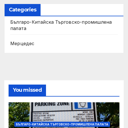
Categories
Българо-Китайска Търговско-промишлена
палaта
Мерцедес
You missed
БЪЛГАРО-КИТАЙСКА ТЪРГОВСКО-ПРОМИШЛЕНА ПАЛAТА