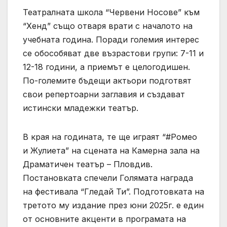
Театралната школа “Червени Носове” към
“Хенд” също отваря врати с началото на
учебната година. Поради големия интерес
се обособяват две възрастови групи: 7-11 и
12-18 години, а приемът е целогодишен.
По-големите бъдещи актьори подготвят
свои репертоарни заглавия и създават
истински младежки театър.
В края на годината, те ще играят “#Ромео
и Жулиета” на сцената на Камерна зала на
Драматичен театър – Пловдив.
Постановката спечели Голямата награда
на фестивала “Гледай Ти”. Подготовката на
третото му издание през юни 2025г. е един
от основните акценти в програмата на