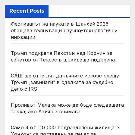
Recent Posts
Фестивалът на науката в Шанхай 2026
обещава вълнуващи научно-технологични
иновации
Тръмп подкрепя Пакстън над Корнин за
сенатор от Тексас в шокираща подкрепа
САЩ ще оттеглят данъчните искове срещу
Тръмп „завинаги“ в сделката за съдебно
дело с IRS
Проливът Малака може да бъде следващата
точка, ако Азия не внимава
Само 4 от 110 000 подразделени жилища в
Хонконг са поставени за печат за