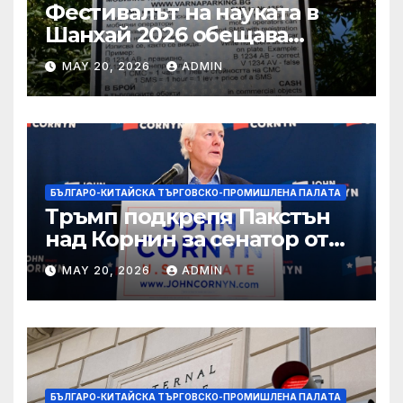
Фестивалът на науката в
Шанхай 2026 обещава
вълнуващи научно-
MAY 20, 2026
ADMIN
технологични иновации
БЪЛГАРО-КИТАЙСКА ТЪРГОВСКО-ПРОМИШЛЕНА ПАЛAТА
Тръмп подкрепя Пакстън
над Корнин за сенатор от
Тексас в шокираща
MAY 20, 2026
ADMIN
подкрепа
БЪЛГАРО-КИТАЙСКА ТЪРГОВСКО-ПРОМИШЛЕНА ПАЛAТА