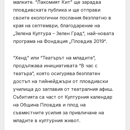
малките. “Лакомият Кит” ще зарадва
пловдивската публика и ще отправи
своите екологични послания безплатно в
края на септември, благодарение на
„Зелена Култура – Зелен Град“, най-новата
програма на Фондация „Пловдив 2019“.
“Хенд” или “Театърът на младите”,
продължава инициативата “В час с
театъра”, която осигурява безплатен
достъп на тийнейджъри от пловдивски
училища до заглавия от театралния афиш.
Събитията са част от Културния календар
на Община Пловдив и плод на
съвместните усилия за привличане на
младите в културния живот.