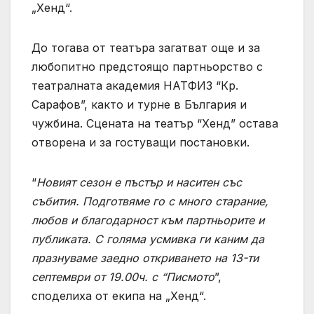
„Хенд“.
До тогава от театъра загатват още и за
любопитно предстоящо партньорство с
театралната академия НАТФИЗ “Кр.
Сарафов”, както и турне в България и
чужбина. Сцената на театър “Хенд” остава
отворена и за гостуващи постановки.
“
Новият сезон е пъстър и наситен със
събития. Подготвяме го с много старание,
любов и благодарност към партньорите и
публиката. С голяма усмивка ги каним да
празнуваме заедно откриването на 13-ти
септември от 19.00ч. с “Писмото
”,
споделиха от екипа на „Хенд“.