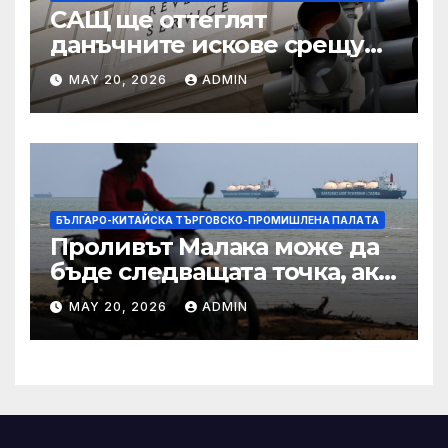
САЩ ще оттеглят
данъчните искове срещу
Тръмп „завинаги“ в
MAY 20, 2026
ADMIN
сделката за съдебно дело с
IRS
БЪЛГАРО-КИТАЙСКА ТЪРГОВСКО-ПРОМИШЛЕНА ПАЛAТА
Проливът Малака може да
бъде следващата точка, ако
Азия не внимава
MAY 20, 2026
ADMIN