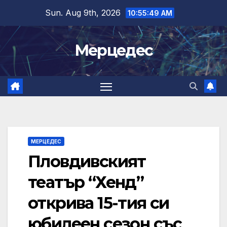
Skip
Sun. Aug 9th, 2026
10:55:50 AM
to
content
Мерцедес
МЕРЦЕДЕС
Пловдивският
театър “Хенд”
открива 15-тия си
юбилеен сезон със