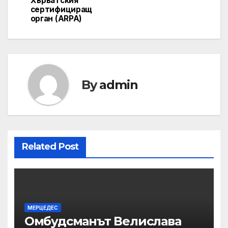
Хърватския
сертифициращ
орган (ARPA)
By
admin
Related Post
МЕРЦЕДЕС
Омбудсманът Велислава