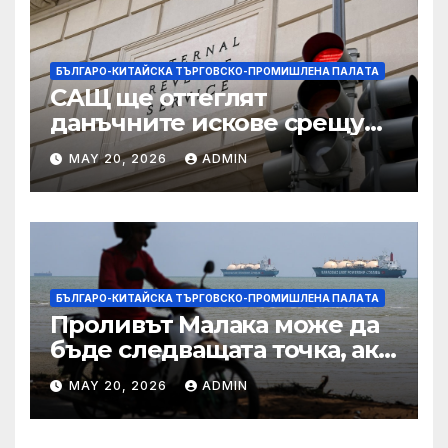
БЪЛГАРО-КИТАЙСКА ТЪРГОВСКО-ПРОМИШЛЕНА ПАЛAТА
САЩ ще оттеглят
данъчните искове срещу
Тръмп „завинаги“ в
MAY 20, 2026
ADMIN
сделката за съдебно дело с
IRS
БЪЛГАРО-КИТАЙСКА ТЪРГОВСКО-ПРОМИШЛЕНА ПАЛAТА
Проливът Малака може да
бъде следващата точка, ако
Азия не внимава
MAY 20, 2026
ADMIN