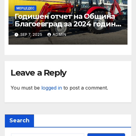
МЕРЦЕДЕС
Годишен отчет на Община
Благоевград за 2024 година:
Стабилно финансово
SEP 7, 2025
ADMIN
състояние, ръст на
приходите и напредък в
реализацията на
инфраструктурни и
социални проекти
Leave a Reply
You must be
logged in
to post a comment.
Search