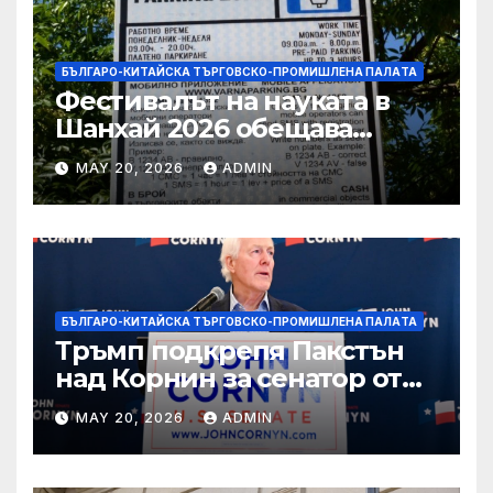
БЪЛГАРО-КИТАЙСКА ТЪРГОВСКО-ПРОМИШЛЕНА ПАЛAТА
Фестивалът на науката в
Шанхай 2026 обещава
вълнуващи научно-
MAY 20, 2026
ADMIN
технологични иновации
БЪЛГАРО-КИТАЙСКА ТЪРГОВСКО-ПРОМИШЛЕНА ПАЛAТА
Тръмп подкрепя Пакстън
над Корнин за сенатор от
Тексас в шокираща
MAY 20, 2026
ADMIN
подкрепа