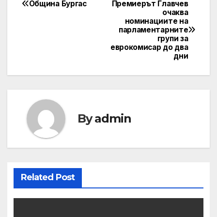
Община Бургас
Премиерът Главчев
Post
очаква
номинациите на
navigation
парламентарните
групи за
еврокомисар до два
дни
By
admin
Related Post