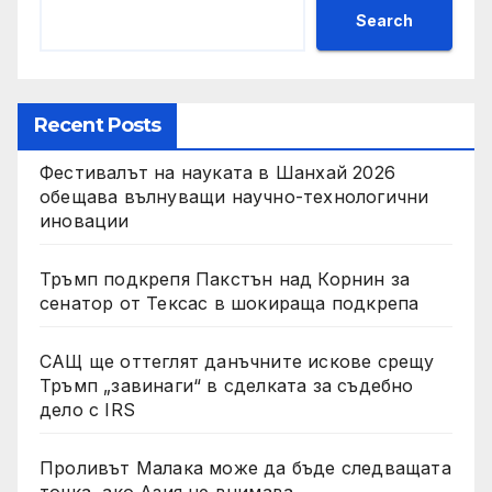
Search
Recent Posts
Фестивалът на науката в Шанхай 2026
обещава вълнуващи научно-технологични
иновации
Тръмп подкрепя Пакстън над Корнин за
сенатор от Тексас в шокираща подкрепа
САЩ ще оттеглят данъчните искове срещу
Тръмп „завинаги“ в сделката за съдебно
дело с IRS
Проливът Малака може да бъде следващата