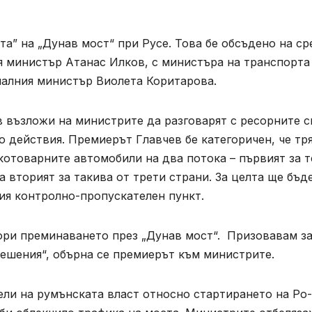
а” на „Дунав мост“ при Русе. Това бе обсъдено на с
 министър Атанас Илков, с министъра на транспорта
алния министър Виолета Коритарова.
възложи на министрите да разговарят с ресорните с
о действия. Премиерът Главчев бе категоричен, че тр
котоварните автомобили на два потока – първият за т
 вторият за такива от трети страни. За целта ще бъд
ия контролно-пропускателен пункт.
кори преминаването през „Дунав мост“. Призовавам з
решения“, обърна се премиерът към министрите.
ели на румънската власт относно стартирането на Ро