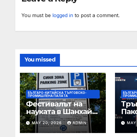
омбудсман
You must be
logged in
to post a comment.
You missed
БЪЛГАРО-КИТАЙСКА ТЪРГОВСКО-
БЪЛГАР
ПРОМИШЛЕНА ПАЛAТА
ПРОМИ
Фестивалът на
Тръ
науката в Шанхай
Пак
2026 обещава
Кор
MAY 20, 2026
ADMIN
MAY
вълнуващи
от Т
научно-
шок