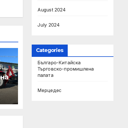
August 2024
July 2024
Categories
Българо-Китайска
Търговско-промишлена
палaта
 на
Мерцедес
т на