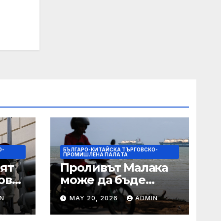
на
рни
О-
БЪЛГАРО-КИТАЙСКА ТЪРГОВСКО-
ПРОМИШЛЕНА ПАЛAТА
ят
Проливът Малака
ове
може да бъде
следващата точка,
N
MAY 20, 2026
ADMIN
ако Азия не
внимава