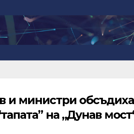
в и министри обсъдиха
тапата” на „Дунав мост