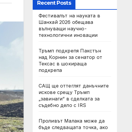
Recent Posts
Фестивалът на науката в
Шанхай 2026 обещава
вълнуващи научно-
технологични иновации
Тръмп подкрепя Пакстън
над Корнин за сенатор от
Тексас в шокираща
подкрепа
САЩ ще оттеглят данъчните
искове срещу Тръмп
„завинаги“ в сделката за
съдебно дело с IRS
Проливът Малака може да
бъде следващата точка, ако