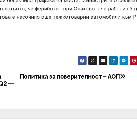
 би облекчило трафика на моста. Министрите отбеляза
елството, че фериботът при Оряхово не е работил 3 
 това е насочило още тежкотоварни автомобили към Р
а
Политика за поверителност – АОП
_Q2 —