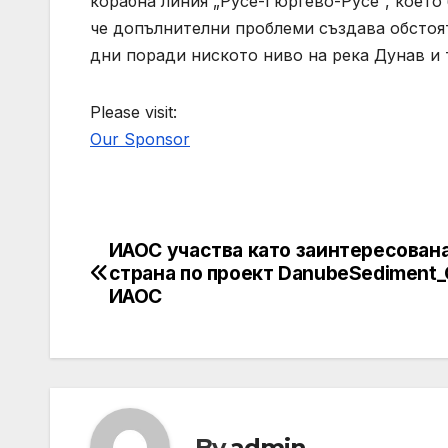
корабна линия „Русе-Гюргево-Русе“, което
че допълнителни проблеми създава обстоят
дни поради ниското ниво на река Дунав и
Please visit:
Our Sponsor
ИАОС участва като заинтересован
Post
страна по проект DanubeSediment
navigation
ИАОС
By
admin