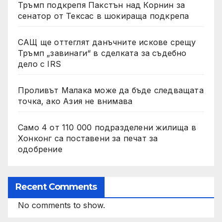
Тръмп подкрепя Пакстън над Корнин за
сенатор от Тексас в шокираща подкрепа
САЩ ще оттеглят данъчните искове срещу
Тръмп „завинаги“ в сделката за съдебно
дело с IRS
Проливът Малака може да бъде следващата
точка, ако Азия не внимава
Само 4 от 110 000 подразделени жилища в
Хонконг са поставени за печат за
одобрение
Recent Comments
No comments to show.