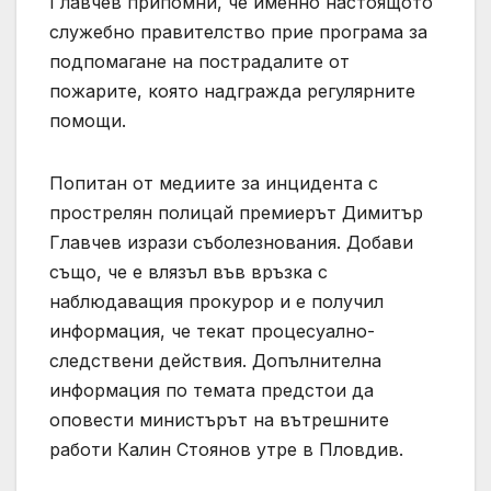
Главчев припомни, че именно настоящото
служебно правителство прие програма за
подпомагане на пострадалите от
пожарите, която надгражда регулярните
помощи.
Попитан от медиите за инцидента с
прострелян полицай премиерът Димитър
Главчев изрази съболезнования. Добави
също, че е влязъл във връзка с
наблюдаващия прокурор и е получил
информация, че текат процесуално-
следствени действия. Допълнителна
информация по темата предстои да
оповести министърът на вътрешните
работи Калин Стоянов утре в Пловдив.