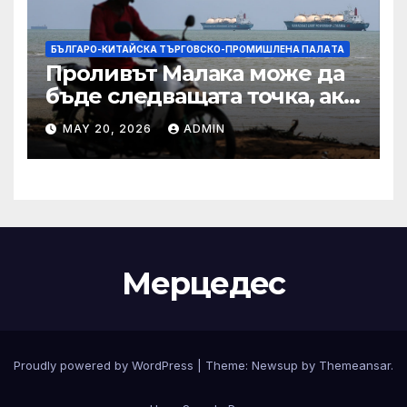
БЪЛГАРО-КИТАЙСКА ТЪРГОВСКО-ПРОМИШЛЕНА ПАЛAТА
Проливът Малака може да
бъде следващата точка, ако
Азия не внимава
MAY 20, 2026
ADMIN
Мерцедес
Proudly powered by WordPress
|
Theme:
Newsup
by
Themeansar
.