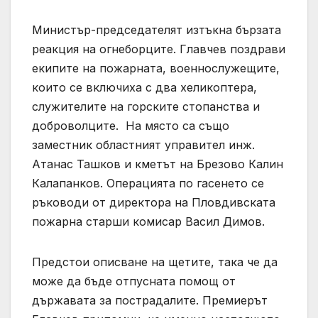
Министър-председателят изтъкна бързата
реакция на огнеборците. Главчев поздрави
екипите на пожарната, военнослужещите,
които се включиха с два хеликоптера,
служителите на горските стопанства и
доброволците. На място са също
заместник областният управител инж.
Атанас Ташков и кметът на Брезово Калин
Калапанков. Операцията по гасенето се
ръководи от директора на Пловдивската
пожарна старши комисар Васил Димов.
Предстои описване на щетите, така че да
може да бъде отпусната помощ от
държавата за пострадалите. Премиерът