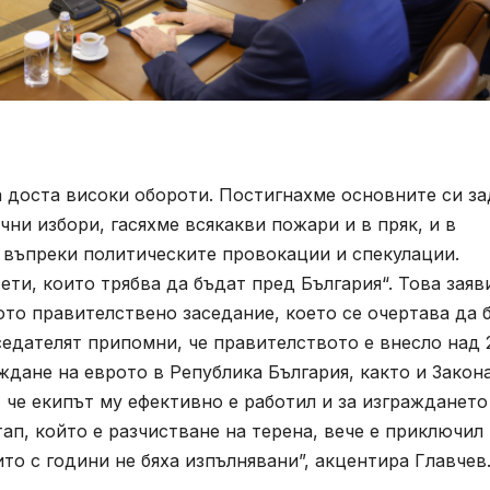
 доста високи обороти. Постигнахме основните си за
ни избори, гасяхме всякакви пожари и в пряк, и в
 въпреки политическите провокации и спекулации.
ти, които трябва да бъдат пред България“. Това заяв
о правителствено заседание, което се очертава да 
едателят припомни, че правителството е внесло над 
ждане на еврото в Република България, както и Закона
че екипът му ефективно е работил и за изграждането
ап, който е разчистване на терена, вече е приключил 
то с години не бяха изпълнявани”, акцентира Главчев