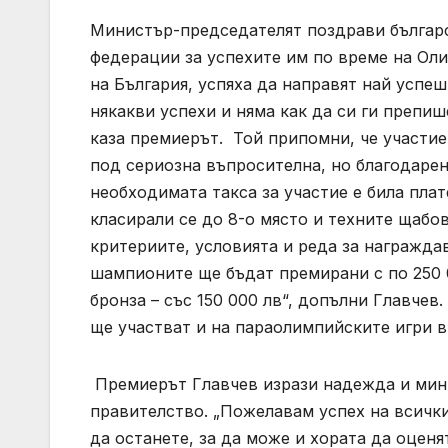
Министър-председателят поздрави българс
федерации за успехите им по време на Оли
на България, успяха да направят най успе
някакви успехи и няма как да си ги препи
каза премиерът. Той припомни, че участие
под сериозна въпросителна, но благодаре
необходимата такса за участие е била пла
класирали се до 8-о място и техните щабо
критериите, условията и реда за награжда
шампионите ще бъдат премирани с по 250 00
бронза – със 150 000 лв“, допълни Главче
ще участват и на параолимпийските игри в
Премиерът Главчев изрази надежда и мин
правителство. „Пожелавам успех на всички
да останете, за да може и хората да оценя