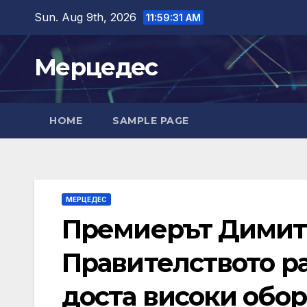
Skip
Sun. Aug 9th, 2026
11:59:33 AM
to
content
Мерцедес
HOME
SAMPLE PAGE
МЕРЦЕДЕС
Премиерът Димитъ
Правителството р
доста високи обо