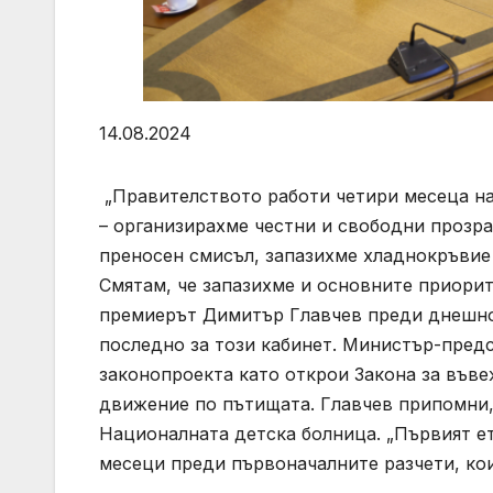
14.08.2024
„Правителството работи четири месеца на
– организирахме честни и свободни прозрач
преносен смисъл, запазихме хладнокръвие
Смятам, че запазихме и основните приорите
премиерът Димитър Главчев преди днешнот
последно за този кабинет. Министър-предс
законопроекта като открои Закона за въве
движение по пътищата. Главчев припомни, 
Националната детска болница. „Първият ет
месеци преди първоначалните разчети, кои