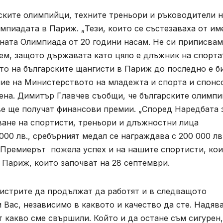
ките олимпийци, техните треньори и ръководители н
мпиадата в Париж. „Тези, които се състезаваха от им
шната Олимпиада от 20 години насам. Не си приписва
шем, защото държавата като цяло е длъжник на спорта
то на българските щангисти в Париж до последно е б
ние на Министерството на младежта и спорта и спонс
тена. Димитър Главчев съобщи, че българските олимпи
ве ще получат финансови премии. „Според Наредбата 
ване на спортисти, треньори и длъжностни лица
0 лв., сребърният медал се награждава с 200 000 лв.
в. Премиерът пожела успех и на нашите спортисти, ко
 Париж, които започват на 28 септември.
истрите да продължат да работят и в следващото
 Вас, независимо в каквото и качество да сте. Надяв
т какво сме свършили. Който и да остане съм сигурен,