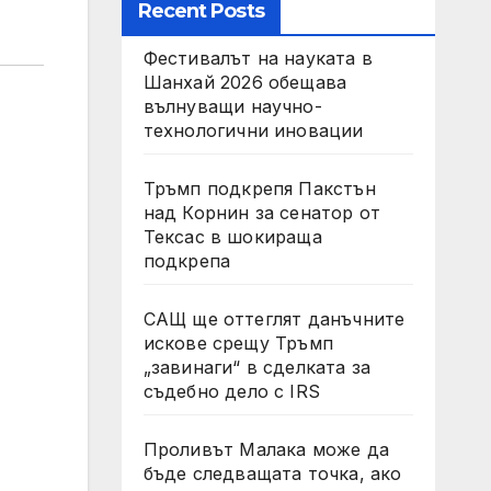
Recent Posts
Фестивалът на науката в
Шанхай 2026 обещава
вълнуващи научно-
технологични иновации
Тръмп подкрепя Пакстън
над Корнин за сенатор от
Тексас в шокираща
подкрепа
САЩ ще оттеглят данъчните
искове срещу Тръмп
„завинаги“ в сделката за
съдебно дело с IRS
Проливът Малака може да
бъде следващата точка, ако