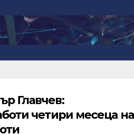
р Главчев:
аботи четири месеца на
роти