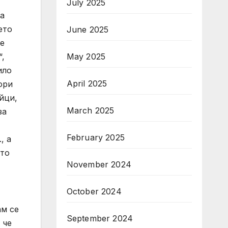
July 2025
а
ето
June 2025
ме
“,
May 2025
ило
April 2025
ори
йци,
March 2025
за
February 2025
, а
ито
November 2024
October 2024
ам се
September 2024
 че