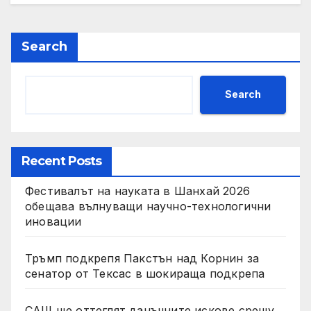
Search
Search
Recent Posts
Фестивалът на науката в Шанхай 2026
обещава вълнуващи научно-технологични
иновации
Тръмп подкрепя Пакстън над Корнин за
сенатор от Тексас в шокираща подкрепа
САЩ ще оттеглят данъчните искове срещу