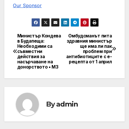
Our Sponsor
Министър Кондева
Омбудсманът пита
Post
в Будапеща:
здравния министър
Необходими са
ще има ли пак
navigation
съвместни
проблем при
действия за
антибиотиците с е-
насърчаване на
рецепта от 1 април
донорството • МЗ
By
admin