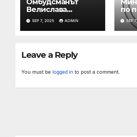
Омбудсманът
Мин
Велислава
по 
Делчева
нап
SEP 7, 2025
ADMIN
SEP 7
организира
сре
изслушване на
по т
номинираните
зад 
кандидати за
слу
Leave a Reply
заместник-
раб
омбудсман
You must be
logged in
to post a comment.