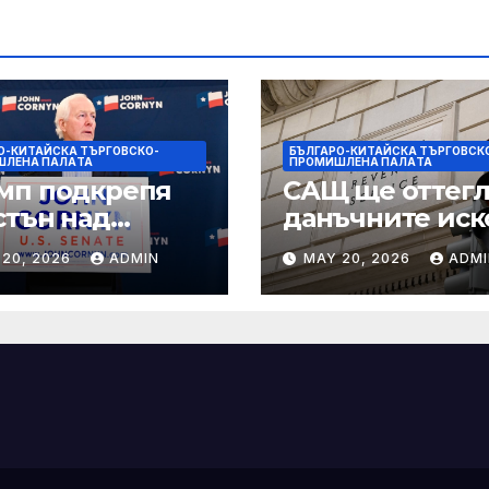
О-КИТАЙСКА ТЪРГОВСКО-
БЪЛГАРО-КИТАЙСКА ТЪРГОВСК
ШЛЕНА ПАЛAТА
ПРОМИШЛЕНА ПАЛAТА
мп подкрепя
САЩ ще оттегл
стън над
данъчните иск
нин за сенатор
срещу Тръмп
 20, 2026
ADMIN
MAY 20, 2026
ADMI
ексас в
„завинаги“ в
ираща
сделката за
крепа
съдебно дело с