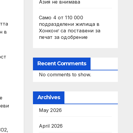
Азия не внимава
Само 4 от 110 000
стта
подразделени жилища в
Хонконг са поставени за
н в
печат за одобрение
ост
Recent Comments
No comments to show.
Archives
е
леви
May 2026
April 2026
CO2,