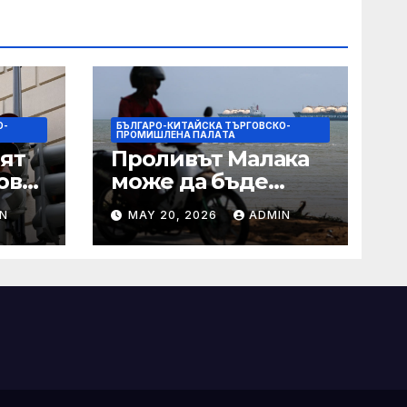
О-
БЪЛГАРО-КИТАЙСКА ТЪРГОВСКО-
ПРОМИШЛЕНА ПАЛAТА
ят
Проливът Малака
ове
може да бъде
следващата точка,
N
MAY 20, 2026
ADMIN
ако Азия не
внимава
 IRS