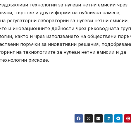
издръжливи технологии за нулеви нетни емисии чрез
ъчки, търгове и други форми на публична намеса,
на регулаторни лаборатории за нулеви нетни емисии,
те и иновационните дейности чрез ръководната груп
логии, както и чрез използването на обществени поръ
ществени поръчки за иновативни решения, подобряван
оринг на технологиите за нулеви нетни емисии и да
 технологии рискове.
.