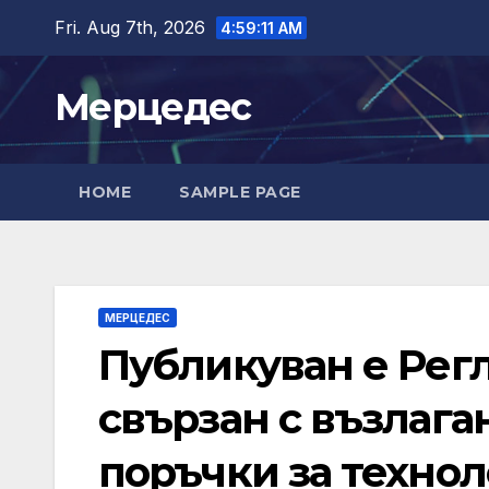
Skip
Fri. Aug 7th, 2026
4:59:12 AM
to
content
Мерцедес
HOME
SAMPLE PAGE
МЕРЦЕДЕС
Публикуван е Регл
свързан с възлага
поръчки за технол