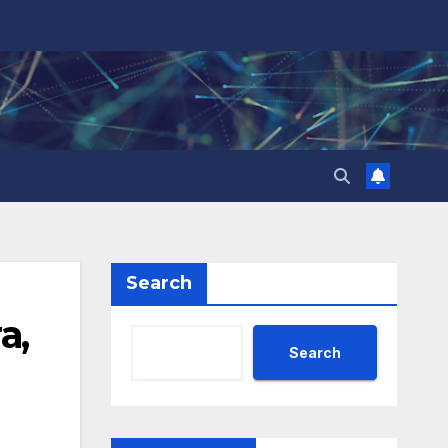
Search
а,
Search