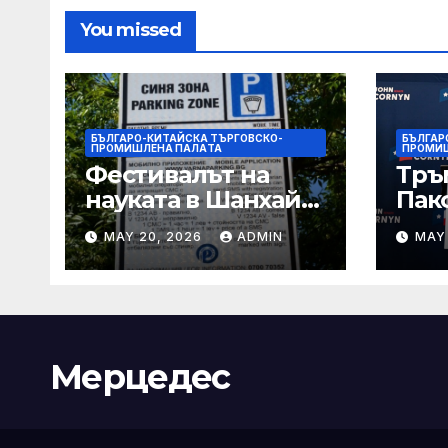
You missed
БЪЛГАРО-КИТАЙСКА ТЪРГОВСКО-
БЪЛГАР
ПРОМИШЛЕНА ПАЛAТА
ПРОМИ
Фестивалът на
Тръ
науката в Шанхай
Пак
2026 обещава
Кор
MAY 20, 2026
ADMIN
MAY
вълнуващи
от Т
научно-
шок
технологични
под
иновации
Мерцедес