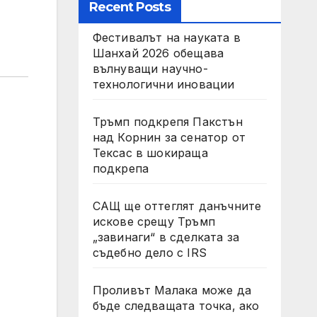
Recent Posts
Фестивалът на науката в
Шанхай 2026 обещава
вълнуващи научно-
технологични иновации
Тръмп подкрепя Пакстън
над Корнин за сенатор от
Тексас в шокираща
подкрепа
САЩ ще оттеглят данъчните
искове срещу Тръмп
„завинаги“ в сделката за
съдебно дело с IRS
Проливът Малака може да
бъде следващата точка, ако