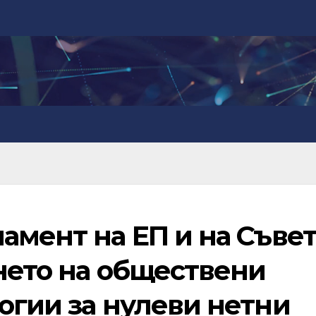
амент на ЕП и на Съвет
нето на обществени
огии за нулеви нетни