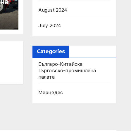
 на
August 2024
July 2024
т на
Categories
Българо-Китайска
на
Търговско-промишлена
рни
палaта
Мерцедес