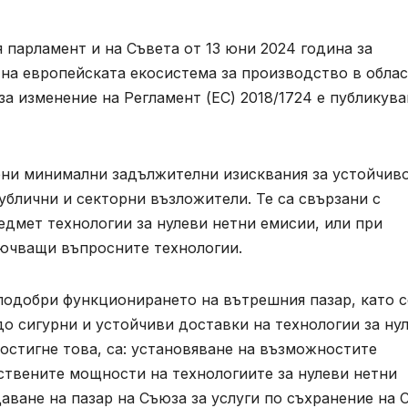
 парламент и на Съвета от 13 юни 2024 година за
 на европейската екосистема за производство в обла
за изменение на Регламент (ЕС) 2018/1724 е публикува
дени минимални задължителни изисквания за устойчив
ублични и секторни възложители. Те са свързани с
редмет технологии за нулеви нетни емисии, или при
лючващи въпросните технологии.
е подобри функционирането на вътрешния пазар, като с
до сигурни и устойчиви доставки на технологии за ну
постигне това, са: установяване на възможностите
ствените мощности на технологиите за нулеви нетни
аване на пазар на Съюза за услуги по съхранение на 