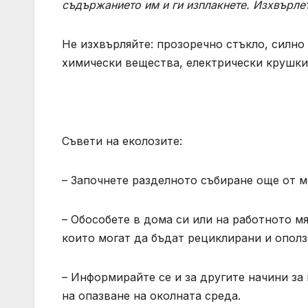
съдържанието им и ги изплакнете. Изхвърлет
Не изхвърляйте: прозоречно стъкло, силно
химически вещества, електрически крушки
Съвети на еколозите:
– Започнете разделното събиране още от м
– Обособете в дома си или на работното м
които могат да бъдат рециклирани и опол
– Информирайте се и за другите начини за 
на опазване на околната среда.