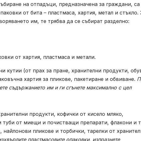
ъбиране на отпадъци, предназначена за граждани, са
аковки от бита – пластмаса, хартия, метал и стъкло. 
оряването им, те трябва да се събират разделно:
овки от хартия, пластмаса и метали.
ни кутии (от прах за пране, хранителни продукти, обу
паковъчна хартия за пликове, пакетиране и обвиване.
П
нете съдържанието им и ги сгънете максимално с цел
хранителни продукти, кофички от кисело мляко,
и туби от миещи и почистващи препарати, флакони и 
, найлонови пликове и торбички, тарелки от храните
изхвърлите пластмасовите опаковки, изпразнете