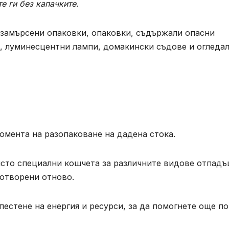
е ги без капачките.
 замърсени опаковки, опаковки, съдържали опасни
, луминeсцентни лампи, домакински съдове и огледал
омента на разопаковане на дадена стока.
ясто специални кошчета за различните видове отпадъ
зотворени отново.
пестене на енергия и ресурси, за да помогнете още п