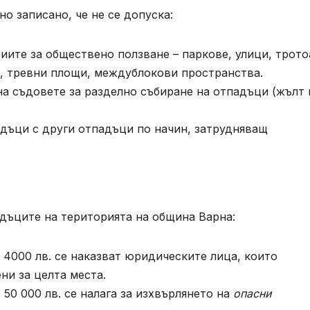
о записано, че не се допуска:
иите за обществено ползване – паркове, улици, трото
я, тревни площи, междублокови пространства.
на съдовете за разделно събиране на отпадъци (жълт 
дъци с други отпадъци по начин, затрудняващ
дъците на територията на община Варна:
 4000 лв. се наказват юридическите лица, които
ни за целта места.
 50 000 лв. се налага за изхвърлянето на
опасни