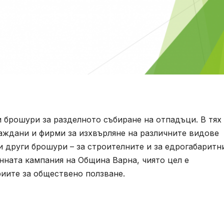
 брошури за разделното събиране на отпадъци. В тях
аждани и фирми за изхвърляне на различните видове
 други брошури – за строителните и за едрогабаритн
нната кампания на Община Варна, чиято цел е
риите за обществено ползване.