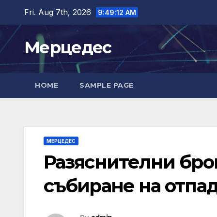
Skip
Fri. Aug 7th, 2026
9:49:14 AM
to
content
Мерцедес
HOME
SAMPLE PAGE
МЕРЦЕДЕС
Разяснителни бро
събиране на отпа