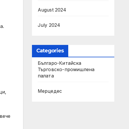
August 2024
July 2024
а.
Categories
Българо-Китайска
Търговско-промишлена
палaта
Мерцедес
ци,
овече