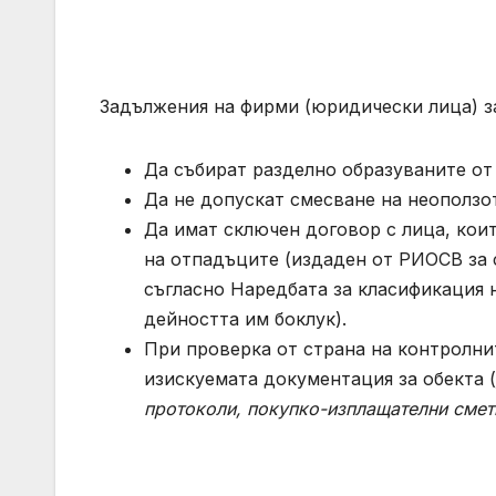
Задължения на фирми (юридически лица) з
Да събират разделно образуваните от
Да не допускат смесване на неополз
Да имат сключен договор с лица, коит
на отпадъците (издаден от РИОСВ за 
съгласно Наредбата за класификация 
дейността им боклук).
При проверка от страна на контролни
изискуемата документация за обекта (
протоколи, покупко-изплащателни смет