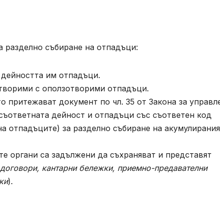
а разделно събиране на отпадъци:
 дейността им отпадъци.
отворими с оползотворими отпадъци.
о притежават документ по чл. 35 от Закона за управл
съответната дейност и отпадъци със съответен код
на отпадъците) за разделно събиране на акумулирания
те органи са задължени да съхраняват и представят
договори, кантарни бележки, приемно-предавателни
ки
).