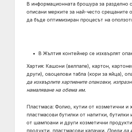
В информационната брошура за разделно с
описани мерките за най-често срещаните оп
да бъде оптимизиран процесът на оползотв
В Жълтия контейнер се изхвърлят опак
Хартия: Кашони (велпапе), картон, картоне
други), овoцелови табла (кори за яйца), о
да изхвърлите хартиените опаковки, изпраз
намаляване на обема им.
Пластмаса: Фолио, кутии от козметични и 
пластмасови бутилки от напитки, бутилки 
от шампоани и други козметични продукти
продукти, пластмасови капачки.
Преди да 