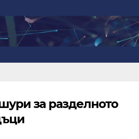
шури за разделното
дъци