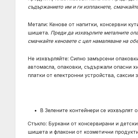
съдържанието им и ги изплакнете, смачкайте
Метали: Кенове от напитки, консервни кут
шишета.
Преди да изхвърлите металните опа
смачкайте кеновете с цел намаляване на об
Не изхвърляйте: Силно замърсени опаковки
автомасла, опаковки, съдържали опасни х
платки от електронни устройства, саксии з
В Зелените контейнери се изхвърлят о
Стъкло: Буркани от консервирани и детски
шишета и флакони от козметични продукт