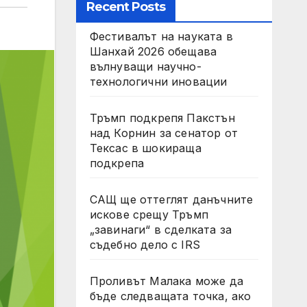
Recent Posts
Фестивалът на науката в
Шанхай 2026 обещава
вълнуващи научно-
технологични иновации
Тръмп подкрепя Пакстън
над Корнин за сенатор от
Тексас в шокираща
подкрепа
САЩ ще оттеглят данъчните
искове срещу Тръмп
„завинаги“ в сделката за
съдебно дело с IRS
Проливът Малака може да
бъде следващата точка, ако