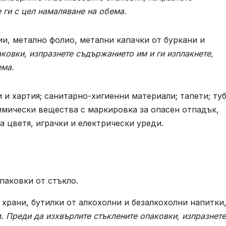
 ги с цел намаляване на обема.
ии, метално фолио, метални капачки от буркани и
ковки, изпразнете съдържанието им и ги изплакнете,
ема.
 и хартия; санитарно-хигиенни материали; тапети; туб
имически вещества с маркировка за опасен отпадък,
а цветя, играчки и електрически уреди.
паковки от стъкло.
 храни, бутилки от алкохолни и безалкохолни напитки
и.
Преди да изхвърлите стъклените опаковки, изпразнете