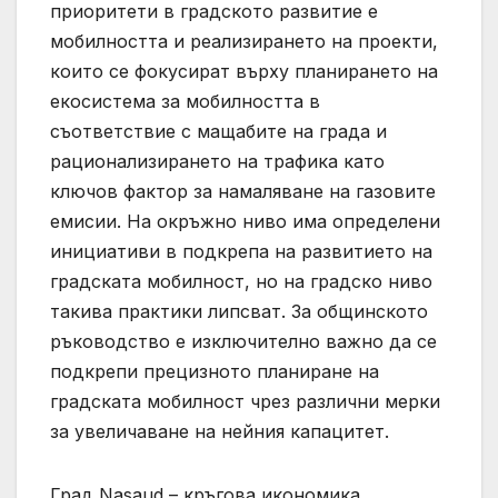
приоритети в градското развитие е
мобилността и реализирането на проекти,
които се фокусират върху планирането на
екосистема за мобилността в
съответствие с мащабите на града и
рационализирането на трафика като
ключов фактор за намаляване на газовите
емисии. На окръжно ниво има определени
инициативи в подкрепа на развитието на
градската мобилност, но на градско ниво
такива практики липсват. За общинското
ръководство е изключително важно да се
подкрепи прецизното планиране на
градската мобилност чрез различни мерки
за увеличаване на нейния капацитет.
Град Nasaud – кръгова икономика