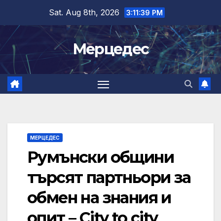
Skip
Sat. Aug 8th, 2026
3:11:40 PM
to
content
Мерцедес
МЕРЦЕДЕС
Румънски общини
търсят партньори за
обмен на знания и
опит – City to city