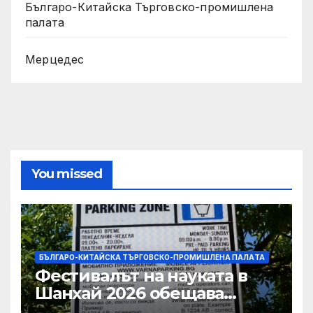
Българо-Китайска Търговско-промишлена
палaта
Мерцедес
You missed
БЪЛГАРО-КИТАЙСКА ТЪРГОВСКО-ПРОМИШЛЕНА ПАЛAТА
Фестивалът на науката в
Шанхай 2026 обещава
вълнуващи научно-