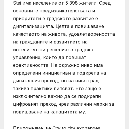
Stei има население от 5 398 жители. Сред
основните предизвикателствата и
приоритети в градското развитие е
дигитализацията. Целта е повишаване
качеството на живота, удовлетвореността
на гражданите и развитието на
интелигентни решения за градско
управление, които да повишат
ефективността. На окръжно ниво има
определени инициативи в подкрепа на
дигиталния преход, но на ниво град
такива практики липсват. Ето защо е
изключително важно да се подкрепи
цифровият преход чрез различни мерки за
повишаване на капацитета му.
Припомняме, че City to city exchanges