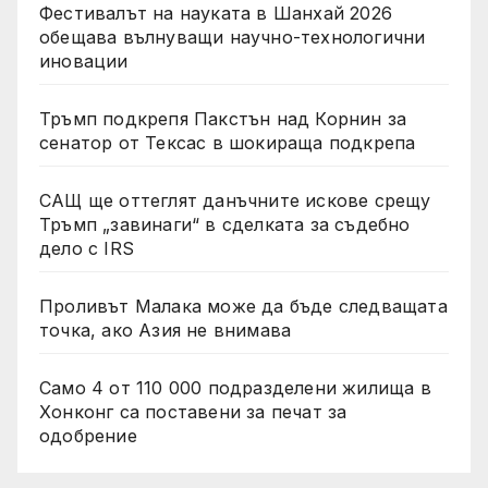
Фестивалът на науката в Шанхай 2026
обещава вълнуващи научно-технологични
иновации
Тръмп подкрепя Пакстън над Корнин за
сенатор от Тексас в шокираща подкрепа
САЩ ще оттеглят данъчните искове срещу
Тръмп „завинаги“ в сделката за съдебно
дело с IRS
Проливът Малака може да бъде следващата
точка, ако Азия не внимава
Само 4 от 110 000 подразделени жилища в
Хонконг са поставени за печат за
одобрение