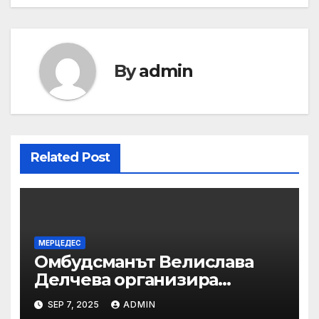
By
admin
Related Post
МЕРЦЕДЕС
Омбудсманът Велислава
Делчева организира
изслушване на
SEP 7, 2025
ADMIN
номинираните кандидати