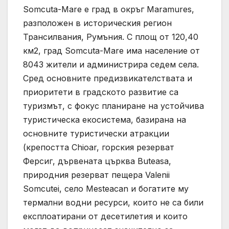
Somcuta-Mare е град в окръг Maramures,
разположен в историческия регион
Трансилвания, Румъния. С площ от 120,40
км2, град Somcuta-Mare има население от
8043 жители и администрира седем села.
Сред основните предизвикателствата и
приоритети в градското развитие са
туризмът, с фокус планиране на устойчива
туристическа екосистема, базирана на
основните туристически атракции
(крепостта Chioar, горския резерват
Ферсиг, дървената църква Buteasa,
природния резерват пещера Valenii
Somcutei, село Mesteacan и богатите му
термални водни ресурси, които не са били
експлоатирани от десетилетия и които