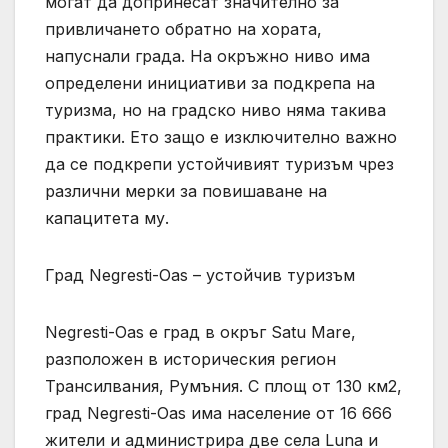
могат да допринесат значително за
привличането обратно на хората,
напуснали града. На окръжно ниво има
определени инициативи за подкрепа на
туризма, но на градско ниво няма такива
практики. Ето защо е изключително важно
да се подкрепи устойчивият туризъм чрез
различни мерки за повишаване на
капацитета му.
Град Negresti-Oas – устойчив туризъм
Negresti-Oas е град в окръг Satu Mare,
разположен в историческия регион
Трансилвания, Румъния. С площ от 130 км2,
град Negresti-Oas има население от 16 666
жители и администрира две села Luna и