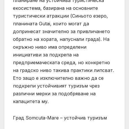
планиране на устойчива туристическа
екосистема, базирана на основните
туристически атракции (Синьото езеро,
планината Gutai, които могат да
допринесат значително за привличането
обратно на хората, напуснали града). На
окръжно ниво има определени
инициативи за подкрепа на
предприемаческата среда, но конкретно
на градско ниво такива практики липсват.
Ето защо е изключително важно да се
подкрепи устойчивият туризъм чрез
различни мерки за подобряване на
капацитета му.
Град Somcuta-Mare – устойчив туризъм