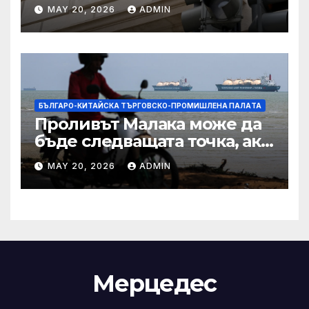
Тръмп „завинаги“ в
MAY 20, 2026
ADMIN
сделката за съдебно дело с
IRS
БЪЛГАРО-КИТАЙСКА ТЪРГОВСКО-ПРОМИШЛЕНА ПАЛAТА
Проливът Малака може да
бъде следващата точка, ако
Азия не внимава
MAY 20, 2026
ADMIN
Мерцедес