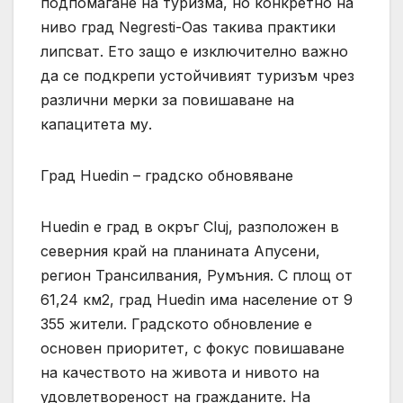
подпомагане на туризма, но конкретно на
ниво град Negresti-Oas такива практики
липсват. Ето защо е изключително важно
да се подкрепи устойчивият туризъм чрез
различни мерки за повишаване на
капацитета му.
Град Huedin – градско обновяване
Huedin е град в окръг Cluj, разположен в
северния край на планината Апусени,
регион Трансилвания, Румъния. С площ от
61,24 км2, град Huedin има население от 9
355 жители. Градското обновление е
основен приоритет, с фокус повишаване
на качеството на живота и нивото на
удовлетвореност на гражданите. На