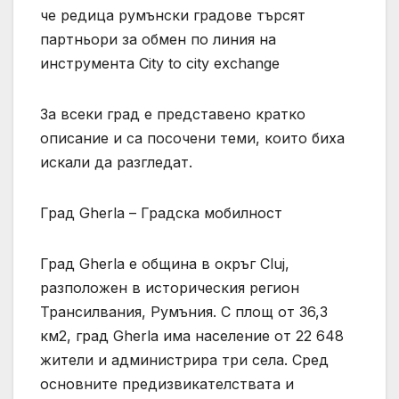
че редица румънски градове търсят
партньори за обмен по линия на
инструмента City to city exchange
За всеки град е представено кратко
описание и са посочени теми, които биха
искали да разгледат.
Град Gherla – Градска мобилност
Град Gherla е община в окръг Cluj,
разположен в историческия регион
Трансилвания, Румъния. С площ от 36,3
км2, град Gherla има население от 22 648
жители и администрира три села. Сред
основните предизвикателствата и