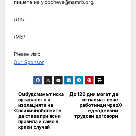
пишете на
y.docheva@namrb.org
.
/ДК/
/МБ/
Please visit:
Our Sponsor
Омбудсманът иска
До 120 дни могат да
Post
връзването и
се наемат вече
изолацията на
работници чрез
navigation
психичноболните
еднодневни
да става при ясни
трудови договори
правила и само в
краен случай