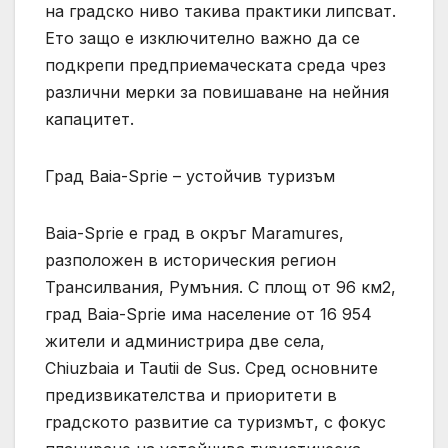
на градско ниво такива практики липсват.
Ето защо е изключително важно да се
подкрепи предприемаческата среда чрез
различни мерки за повишаване на нейния
капацитет.
Град Baia-Sprie – устойчив туризъм
Baia-Sprie е град в окръг Maramures,
разположен в историческия регион
Трансилвания, Румъния. С площ от 96 км2,
град Baia-Sprie има население от 16 954
жители и администрира две села,
Chiuzbaia и Tautii de Sus. Сред основните
предизвикателства и приоритети в
градското развитие са туризмът, с фокус