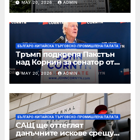
MAY 20, 2026
ADMIN
технологични иновации
БЪЛГАРО-КИТАЙСКА ТЪРГОВСКО-ПРОМИШЛЕНА ПАЛAТА
Тръмп подкрепя Пакстън
над Корнин за сенатор от
Тексас в шокираща
MAY 20, 2026
ADMIN
подкрепа
БЪЛГАРО-КИТАЙСКА ТЪРГОВСКО-ПРОМИШЛЕНА ПАЛAТА
САЩ ще оттеглят
данъчните искове срещу