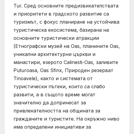
Tur. Сред основните предизвикателствата
и приоритети в градското развитие са
туризмът, с фокус планиране на устойчива
туристическа екосистема, базирана на
основните туристически атракции
(Етнографски музей на Oas, планините Oas,
уникални архитектурни църкви и
манастири, езерото Calinesti-Oas, заливите
Puturoasa, Oas Sfinx, Природен резерват
Tinoavele), както и системата от
туристически пътеки, които са слабо
развити, а в същото време могат
значително да допринесат за
привлекателността на общината за
гражданите и туристите. На окръжно ниво
има определени инициативи за