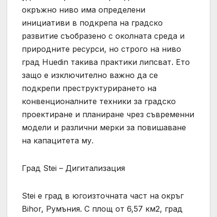
окръжно ниво има определени
инициативи в подкрепа на градско
развитие съобразено с околната среда и
природните ресурси, но строго на ниво
град Huedin такива практики липсват. Ето
защо е изключително важно да се
подкрепи преструктурирането на
конвенционалните техники за градско
проектиране и планиране чрез съвременни
модели и различни мерки за повишаване
на капацитета му.
Град Stei – Дигитализация
Stei е град в югоизточната част на окръг
Bihor, Румъния. С площ от 6,57 км2, град