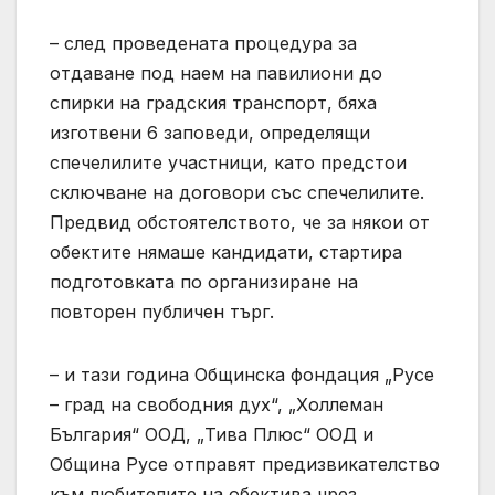
– след проведената процедура за
отдаване под наем на павилиони до
спирки на градския транспорт, бяха
изготвени 6 заповеди, определящи
спечелилите участници, като предстои
сключване на договори със спечелилите.
Предвид обстоятелството, че за някои от
обектите нямаше кандидати, стартира
подготовката по организиране на
повторен публичен търг.
– и тази година Общинска фондация „Русе
– град на свободния дух“, „Холлеман
България“ ООД, „Тива Плюс“ ООД и
Община Русе отправят предизвикателство
към любителите на обектива чрез