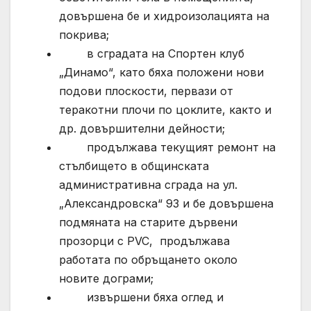
довършена бе и хидроизолацията на
покрива;
в сградата на Спортен клуб
„Динамо“, като бяха положени нови
подови плоскости, первази от
теракотни плочи по цоклите, както и
др. довършителни дейности;
продължава текущият ремонт на
стълбището в общинската
административна сграда на ул.
„Александровска“ 93 и бе довършена
подмяната на старите дървени
прозорци с PVC, продължава
работата по обръщането около
новите дограми;
извършени бяха оглед и