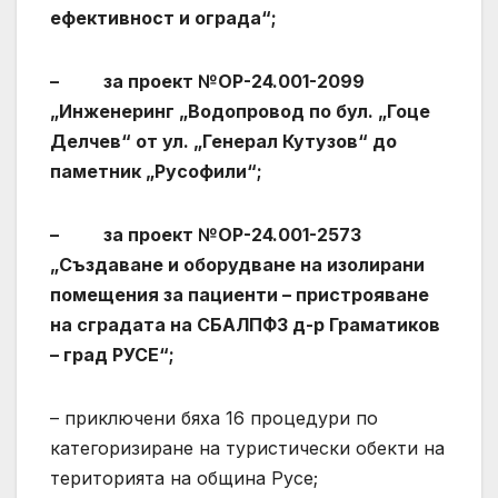
ефективност и ограда“;
– за проект №OP-24.001-2099
„Инженеринг „Водопровод по бул. „Гоце
Делчев“ от ул. „Генерал Кутузов“ до
паметник „Русофили“;
– за проект №OP-24.001-2573
„Създаване и оборудване на изолирани
помещения за пациенти – пристрояване
на сградата на СБАЛПФЗ д-р Граматиков
– град РУСЕ“;
– приключени бяха 16 процедури по
категоризиране на туристически обекти на
територията на община Русе;