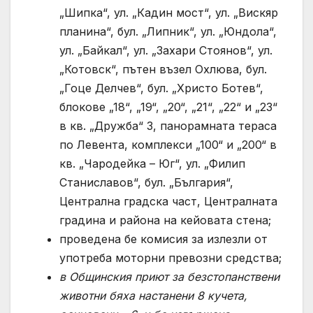
„Шипка“, ул. „Кадин мост“, ул. „Вискяр
планина“, бул. „Липник“, ул. „Юндола“,
ул. „Байкал“, ул. „Захари Стоянов“, ул.
„Котовск“, пътен възел Охлюва, бул.
„Гоце Делчев“, бул. „Христо Ботев“,
блокове „18“, „19“, „20“, „21“, „22“ и „23“
в кв. „Дружба“ 3, панорамната тераса
по Левента, комплекси „100“ и „200“ в
кв. „Чародейка – Юг“, ул. „Филип
Станиславов“, бул. „България“,
Централна градска част, Централната
градина и района на кейовата стена;
проведена бе комисия за излезли от
употреба моторни превозни средства;
в
O
бщинския приют за безстопанствени
животни бяха настанени
8
кучета,