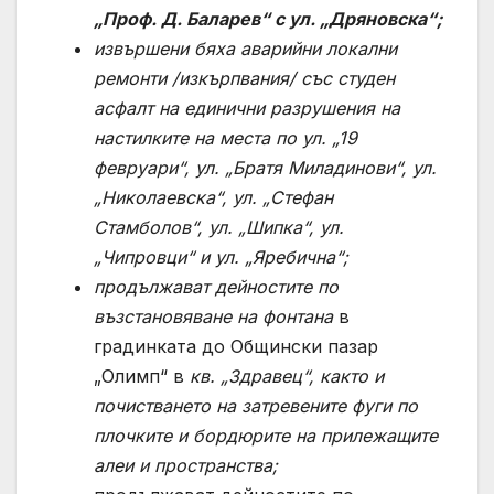
„Проф. Д. Баларев“ с ул. „Дряновска“
;
извършени бяха аварийни локални
ремонти /изкърпвания/ със студен
асфалт на единични разрушения на
настилките на места по ул. „19
февруари“, ул. „Братя Миладинови“, ул.
„Николаевска“, ул. „Стефан
Стамболов“, ул. „Шипка“, ул.
„Чипровци“ и ул. „Яребична“;
продължават дейностите по
възстановяване на фонтана
в
градинката до Общински пазар
„Олимп“ в
кв. „Здравец“, както и
почистването на затревените фуги по
плочките и бордюрите на прилежащите
алеи и пространства;