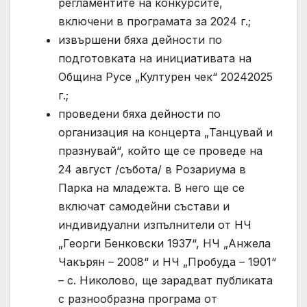
регламентите на конкурсите,
включени в програмата за 2024 г.;
извършени бяха дейности по
подготовката на инициативата на
Община Русе „Културен чек“ 20242025
г.;
проведени бяха дейности по
организация на концерта „Танцувай и
празнувай“, който ще се проведе на
24 август /събота/ в Розариума в
Парка на младежта. В него ще се
включат самодейни състави и
индивидуални изпълнители от НЧ
„Георги Бенковски 1937“, НЧ „Анжела
Чакърян – 2008“ и НЧ „Пробуда – 1901“
– с. Николово, ще зарадват публиката
с разнообразна програма от