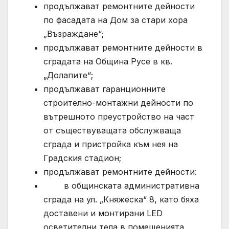
продължават ремонтните дейности
по фасадата на Дом за стари хора
„Възраждане“;
продължават ремонтните дейности в
сградата на Община Русе в кв.
„Долапите“;
продължават гаранционните
строително-монтажни дейности по
вътрешното преустройство на част
от съществуващата обслужваща
сграда и пристройка към нея на
Градския стадион;
продължават ремонтните дейности:
в общинската административна
сграда на ул. „Княжеска“ 8, като бяха
доставени и монтирани LED
осветителни тела в помещенията,