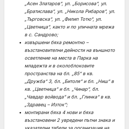
„Асен Златаров“, ул. „Борисова“, ул.
„Братислава“, ул. „Никола Рибаров“, ул.
„Търговска“, ул. „Филип Тотю“, ул.
„Цветница“, както и по уличната мрежа
в с. Сандрово;
извършени бяха ремонтно –
възстановителни дейности на външното
осветление на места в Парка на
младежта и в околоблоковите
пространства на бл. „85“ в кв.
„Дружба“ 3, бл. „Битоля“ и бл. „Ниш“ в
кв. „Цветница“ и бл. „Чинар“, бл.
„Чавдар войвода“ и бл. „Глинка“ в кв.
„Здравец – Изток“;
монтирани бяха
4 нови и бяха
възстановени 2 увредени
пътни знака
и
указателни табели за организация на