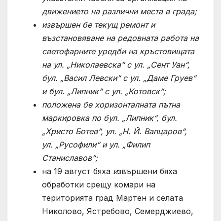
движението на различни места в града;
извършен бе текущ ремонт и
възстановяване на редовната работа на
светофарните уредби на кръстовищата
на ул. „Николаевска“ с ул. „Сент Уан“,
бул. „Васил Левски“ с ул. „Даме Груев“
и бул. „Липник“ с ул. „Котовск“;
положена бе хоризонталната пътна
маркировка по бул. „Липник“, бул.
„Христо Ботев“, ул. „Н. Й. Вапцаров“,
ул. „Русофили“ и ул. „Филип
Станиславов“
;
на 19 август бяха
и
звършени бяха
обработки срещу комари на
територията град Мартен и селата
Николово, Ястребово, Семерджиево,