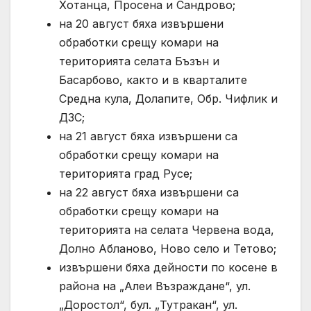
Хотанца, Просена и Сандрово;
на 20 август бяха извършени
обработки срещу комари на
територията селата Бъзън и
Басарбово, както и в кварталите
Средна кула, Долапите, Обр. Чифлик и
ДЗС;
на 21 август бяха извършени са
обработки срещу комари на
територията град Русе;
на 22 август бяха извършени са
обработки срещу комари на
територията на селата Червена вода,
Долно Абланово, Ново село и Тетово;
извършени бяха дейности по косене в
района на „Алеи Възраждане“, ул.
„Доростол“, бул. „Тутракан“, ул.