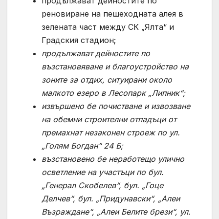
продължават дейностите по
реновиране на пешеходната алея в
зелената част между СК „Ялта“ и
Градския стадион;
продължават дейностите по
възстановяване и благоустройство на
зоните за отдих, ситуирани около
малкото езеро в Лесопарк „Липник“;
извършено бе почистване и извозване
на обемни строителни отпадъци от
премахнат незаконен строеж по ул.
„Голям Богдан“ 24 Б;
възстановено б
e
неработещо улично
осветление на участъци по бул.
„Генерал Скобелев“, бул. „Гоце
Делчев“, бул. „Придунавски“, „Алеи
Възраждане“, „Алеи Белите брези“, ул.