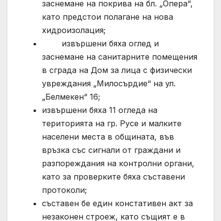
заснемане на покрива на бл. „Опера“,
като предстои полагане на нова
хидроизолация;
извършени бяха оглед и
заснемане на санитарните помещения
в сграда на Дом за лица с физически
увреждания „Милосърдие“ на ул.
„Белмекен“ 16;
извършени бяха 11 огледа на
територията на гр. Русе и малките
населени места в общината, във
връзка със сигнали от граждани и
разпореждания на контролни органи,
като за проверките бяха съставени
протоколи;
съставен бе един констативен акт за
незаконен строеж, като същият е в