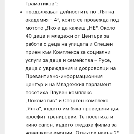
Граматиков“;
продължават дейностите по „Лятна
академия – 4“, която се провежда под
мотото „Яко е да кажеш „НЕ“. Около
40 деца и младежи от Центъра за
работа с деца на улицата и Спешен
прием към Комплекса за социални
услуги за деца и семейства – Русе,
деца с увреждания и доброволци на
Превантивно-информационния
център и на Младежкия парламент
посетиха Плувен комплекс
„Локомотив“ и Спортен комплекс
„Ялта“, където им бяха проведени две
кросфит тренировки. Те посетиха и
кино салон, където гледаха филма за
човешките емоции „Отвътре навън 2“.