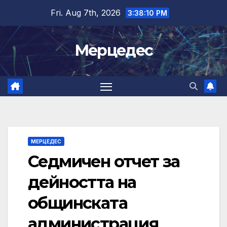
Skip
Fri. Aug 7th, 2026
3:38:11 PM
to
content
Мерцедес
МЕРЦЕДЕС
Седмичен отчет за
дейността на
общинската
администрация