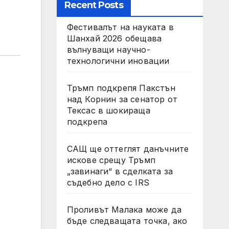
Recent Posts
Фестивалът на науката в
Шанхай 2026 обещава
вълнуващи научно-
технологични иновации
Тръмп подкрепя Пакстън
над Корнин за сенатор от
Тексас в шокираща
подкрепа
САЩ ще оттеглят данъчните
искове срещу Тръмп
„завинаги“ в сделката за
съдебно дело с IRS
Проливът Малака може да
бъде следващата точка, ако