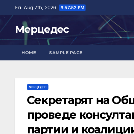
Skip
Fri. Aug 7th, 2026
6:57:55 PM
to
content
Мерцедес
HOME
SAMPLE PAGE
МЕРЦЕДЕС
Секретарят на Об
проведе консулта
партии и коалиции