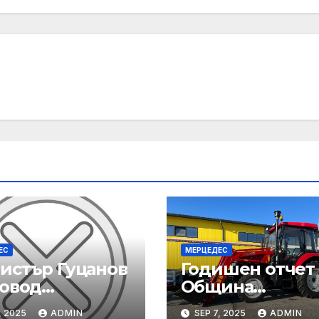
ЕС
МЕРЦЕДЕС
истър Гуцанов
Годишен отчет
повод
Община
адението
Благоевград за
, 2025
ADMIN
SEP 7, 2025
ADMIN