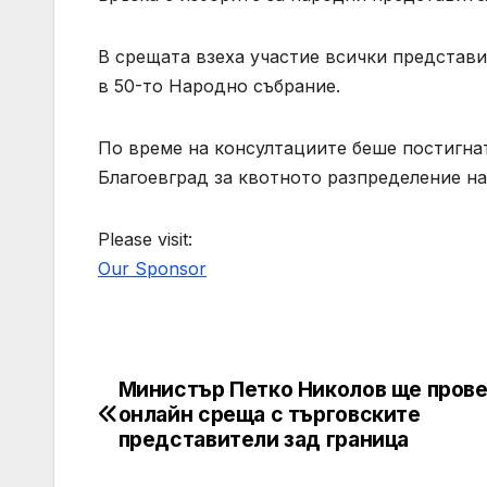
В срещата взеха участие всички представ
в 50-то Народно събрание.
По време на консултациите беше постигн
Благоевград за квотното разпределение н
Please visit:
Our Sponsor
Министър Петко Николов ще пров
Post
онлайн среща с търговските
navigation
представители зад граница