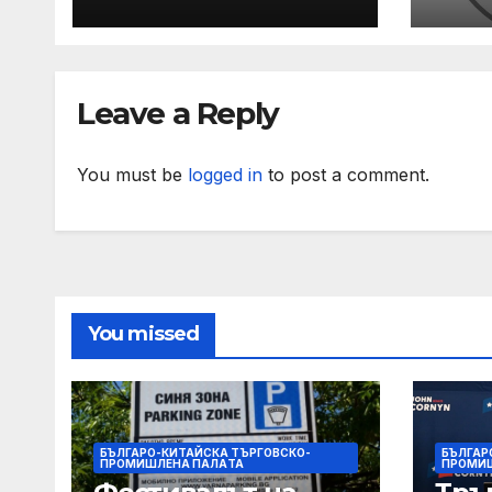
организира
сре
изслушване на
по т
номинираните
зад 
кандидати за
слу
Leave a Reply
заместник-
раб
омбудсман
You must be
logged in
to post a comment.
You missed
БЪЛГАРО-КИТАЙСКА ТЪРГОВСКО-
БЪЛГАР
ПРОМИШЛЕНА ПАЛAТА
ПРОМИ