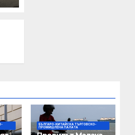
т на
на
рни
О-
БЪЛГАРО-КИТАЙСКА ТЪРГОВСКО-
ПРОМИШЛЕНА ПАЛAТА