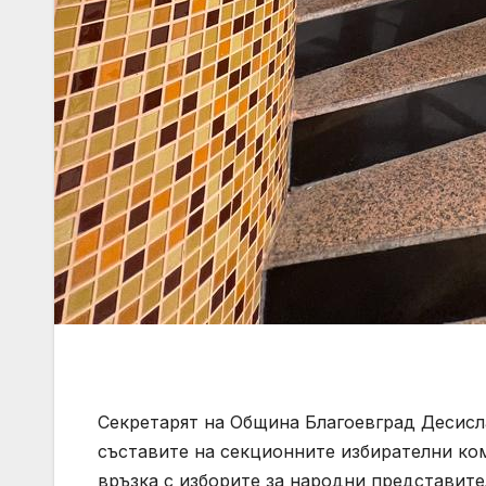
Секретарят на Община Благоевград Десисл
съставите на секционните избирателни ко
връзка с изборите за народни представите