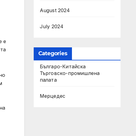
August 2024
July 2024
е е
ата
Categories
Българо-Китайска
Търговско-промишлена
но
палaта
м
Мерцедес
на