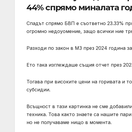
44% спрямо миналата го
Спадът спрямо БВП е съответно 23.33% при
огромно недоуомение, защо всички ние тря
Разходи по закон в МЗ през 2024 година за
Ето така изглеждаше същия отчет през 202
Тогава при високите цени на горивата и т
субсидии.
Всъщност в тази картинка не сме добавил
техника. Това както знаете са нашите пар
но не получаваме нищо в момента.