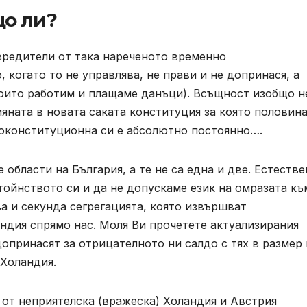
що ли?
вредители от така нареченото временно
огато то не управлява, не прави и не допринася, а
 които работим и плащаме данъци). Всъщност изобщо н
яната в новата саката конституция за която половин
воконституционна си е абсолютно постоянно….
области на България, а те не са една и две. Естестве
ойнството си и да не допускаме език на омразата къ
а и секунда сегрегацията, която извършват
ндия спрямо нас. Моля Ви прочетете актуализирания
допринасят за отрицателното ни салдо с тях в размер 
 Холандия.
 от неприятелска (вражеска) Холандия и Австрия