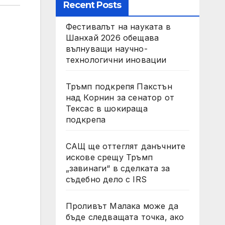
Recent Posts
Фестивалът на науката в
Шанхай 2026 обещава
вълнуващи научно-
технологични иновации
Тръмп подкрепя Пакстън
над Корнин за сенатор от
Тексас в шокираща
подкрепа
САЩ ще оттеглят данъчните
искове срещу Тръмп
„завинаги“ в сделката за
съдебно дело с IRS
Проливът Малака може да
бъде следващата точка, ако