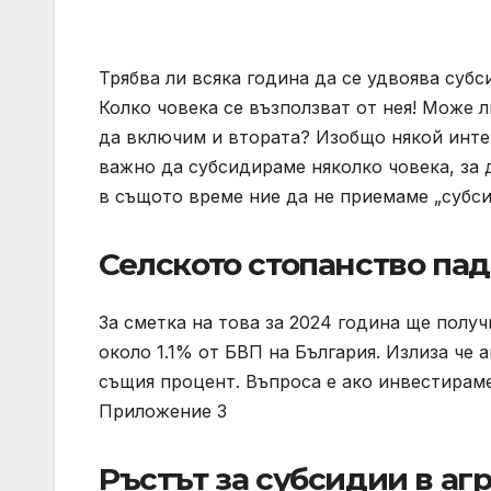
Трябва ли всяка година да се удвоява суб
Колко човека се възползват от нея! Може л
да включим и втората? Изобщо някой инте
важно да субсидираме няколко човека, за 
в същото време ние да не приемаме „субс
Селското стопанство пада
За сметка на това за 2024 година ще получи
около 1.1% от БВП на България. Излиза че 
същия процент. Въпроса е ако инвестираме
Приложение 3
Ръстът за субсидии в аг