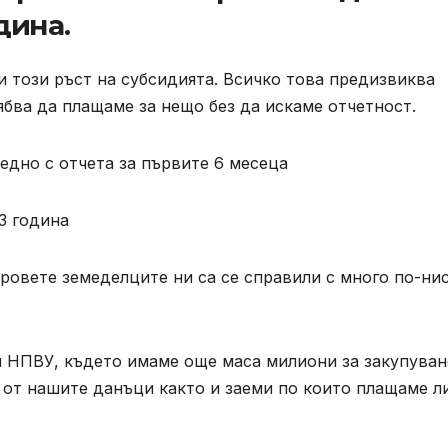
дина.
 този ръст на субсидията. Всичко това предизвиква
бва да плащаме за нещо без да искаме отчетност.
едно с отчета за първите 6 месеца
3 година
оровете земеделците ни са се справили с много по-ни
и НПВУ, където имаме още маса милиони за закупуван
и от нашите данъци както и заеми по които плащаме л