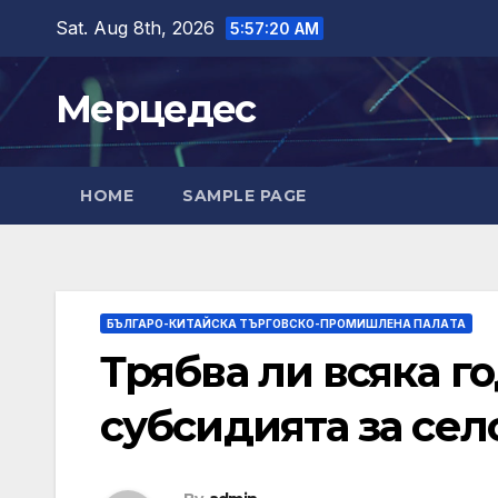
Skip
Sat. Aug 8th, 2026
5:57:21 AM
to
content
Мерцедес
HOME
SAMPLE PAGE
БЪЛГАРО-КИТАЙСКА ТЪРГОВСКО-ПРОМИШЛЕНА ПАЛAТА
Трябва ли всяка г
субсидията за сел