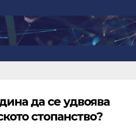
одина да се удвоява
ското стопанство?