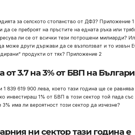
сидията за селското стопанство от ДФЗ? Приложение 1
и да се преброят на пръстите на едната ръка или тряб
ресува ли се от всички тези потрошени милиарди? Ил
да може други държави да се възползват и то извън Е
идирани“ продукти от тях? Приложение 2
 от 3.7 на 3% от БВП на Българи
 1 839 619 900 лева, което тази година ще се равнява
ако инвестираш 1% от БВП в този сектор той пада със
 3% има ли вероятност този сектор да изчезне?
рарния ни сектор тази година е