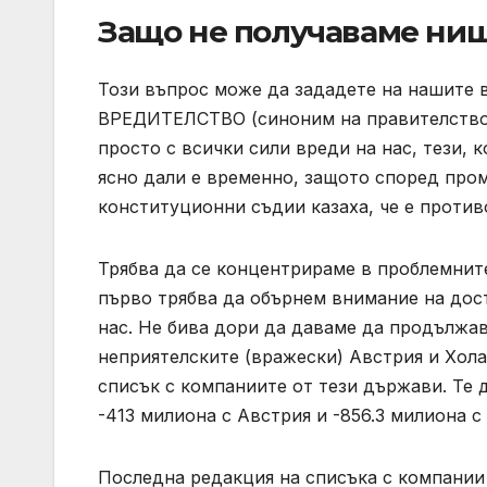
Защо не получаваме ни
Този въпрос може да зададете на нашите 
ВРЕДИТЕЛСТВО (синоним на правителство, к
просто с всички сили вреди на нас, тези,
ясно дали е временно, защото според пром
конституционни съдии казаха, че е проти
Трябва да се концентрираме в проблемните 
първо трябва да обърнем внимание на дост
нас. Не бива дори да даваме да продължав
неприятелските (вражески) Австрия и Хола
списък с компаниите от тези държави. Те 
-413 милиона с Австрия и -856.3 милиона с
Последна редакция на списъка с компании