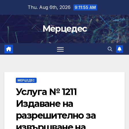
Skip
Thu. Aug 6th, 2026
9:11:56 AM
to
content
Мерцедес
МЕРЦЕДЕС
Услуга № 1211
Издаване на
разрешително за
извършване на