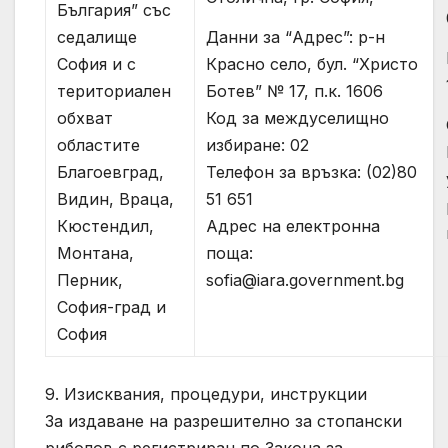
България” със
Данни за “Адрес”: р-н
седалище
Красно село, бул. “Христо
София и с
Ботев” № 17, п.к. 1606
териториален
Код за междуселищно
обхват
избиране: 02
областите
Телефон за връзка: (02)80
Благоевград,
51 651
Видин, Враца,
Адрес на електронна
Кюстендил,
поща:
Монтана,
sofia@iara.government.bg
Перник,
София-град и
София
9. Изисквания, процедури, инструкции
За издаване на разрешително за стопански