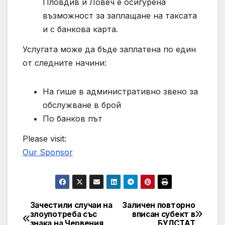
Пловдив и Ловеч е осигурена
възможност за заплащане на таксата
и с банкова карта.
Услугата може да бъде заплатена по един
от следните начини:
На гише в административно звено за
обслужване в брой
По банков път
Please visit:
Our Sponsor
Зачестили случаи на
Заличен повторно
Post
злоупотреба със
вписан субект в
знака на Червения
БУЛСТАТ