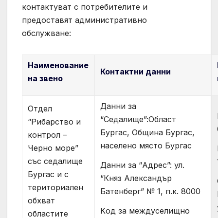
контактуват с потребителите и
предоставят административно
обслужване:
Наименование
Контактни данни
на звено
Данни за
Отдел
“Седалище”:Област
“Рибарство и
Бургас, Община Бургас,
контрол –
населено място Бургас
Черно море”
със седалище
Данни за “Адрес”: ул.
Бургас и с
“Княз Александър
териториален
Батенберг” № 1, п.к. 8000
обхват
Kод за междуселищно
областите