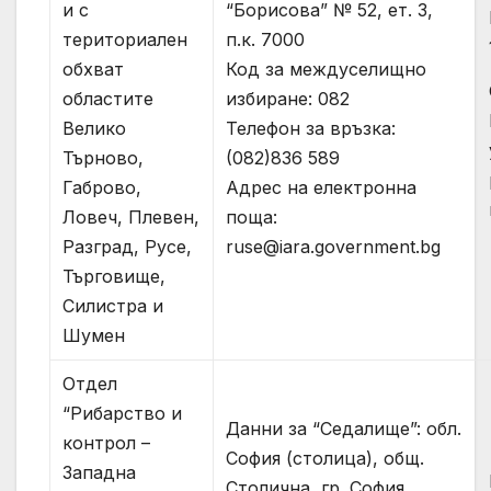
“Борисова” № 52, ет. 3,
и с
п.к. 7000
териториален
Код за междуселищно
обхват
избиране: 082
областите
Телефон за връзка:
Велико
(082)836 589
Търново,
Адрес на електронна
Габрово,
поща:
Ловеч, Плевен,
ruse@iara.government.bg
Разград, Русе,
Търговище,
Силистра и
Шумен
Отдел
“Рибарство и
Данни за “Седалище”: обл.
контрол –
София (столица), общ.
Западна
Столична, гр. София,