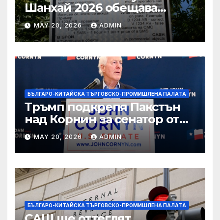
Шанхай 2026 обещава
вълнуващи научно-
MAY 20, 2026
ADMIN
технологични иновации
БЪЛГАРО-КИТАЙСКА ТЪРГОВСКО-ПРОМИШЛЕНА ПАЛAТА
Тръмп подкрепя Пакстън
над Корнин за сенатор от
Тексас в шокираща
MAY 20, 2026
ADMIN
подкрепа
БЪЛГАРО-КИТАЙСКА ТЪРГОВСКО-ПРОМИШЛЕНА ПАЛAТА
САЩ ще оттеглят