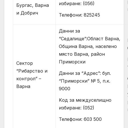
избиране: (056)
Бургас, Варна
и Добрич
Телефони: 825245
Данни за
“Седалище”:Област Варна,
Община Варна, населено
място Варна, район
Приморски
Сектор
“Рибарство и
Данни за “Адрес”: бул.
контрол” –
“Приморски” № 5, п.к.
Варна
9000
Kод за междуселищно
избиране: (052)
Телефони: 603 500