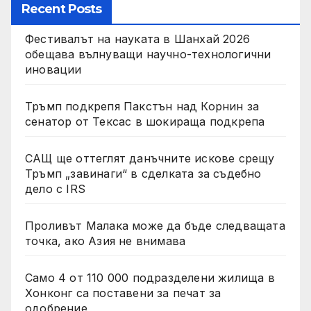
Recent Posts
Фестивалът на науката в Шанхай 2026
обещава вълнуващи научно-технологични
иновации
Тръмп подкрепя Пакстън над Корнин за
сенатор от Тексас в шокираща подкрепа
САЩ ще оттеглят данъчните искове срещу
Тръмп „завинаги“ в сделката за съдебно
дело с IRS
Проливът Малака може да бъде следващата
точка, ако Азия не внимава
Само 4 от 110 000 подразделени жилища в
Хонконг са поставени за печат за
одобрение