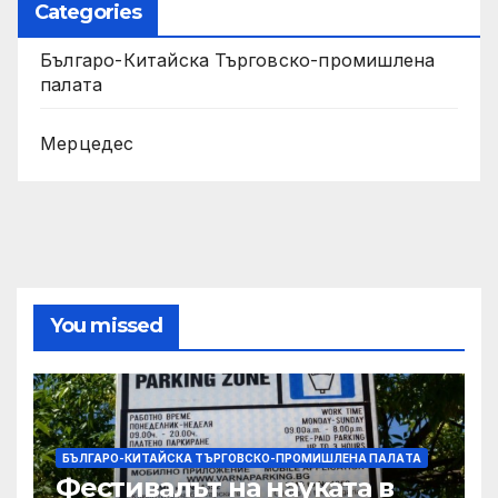
Categories
Българо-Китайска Търговско-промишлена
палaта
Мерцедес
You missed
БЪЛГАРО-КИТАЙСКА ТЪРГОВСКО-ПРОМИШЛЕНА ПАЛAТА
Фестивалът на науката в