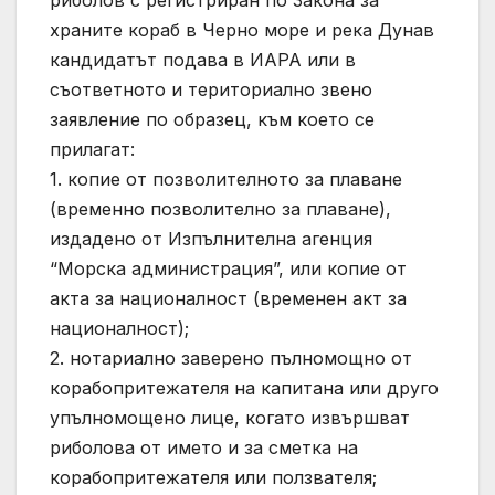
риболов с регистриран по Закона за
храните кораб в Черно море и река Дунав
кандидатът подава в ИАРА или в
съответното и териториално звено
заявление по образец, към което се
прилагат:
1. копие от позволителното за плаване
(временно позволително за плаване),
издадено от Изпълнителна агенция
“Морска администрация”, или копие от
акта за националност (временен акт за
националност);
2. нотариално заверено пълномощно от
корабопритежателя на капитана или друго
упълномощено лице, когато извършват
риболова от името и за сметка на
корабопритежателя или ползвателя;