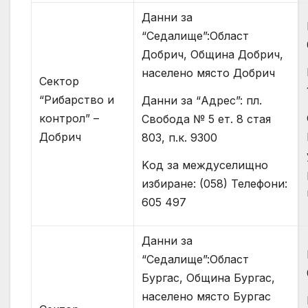
Данни за
“Седалище”:Област
Добрич, Община Добрич,
населено място Добрич
Сектор
“Рибарство и
Данни за “Адрес”: пл.
контрол” –
Свобода № 5 ет. 8 стая
Добрич
803, п.к. 9300
Kод за междуселищно
избиране: (058) Телефони:
605 497
Данни за
“Седалище”:Област
Бургас, Община Бургас,
населено място Бургас