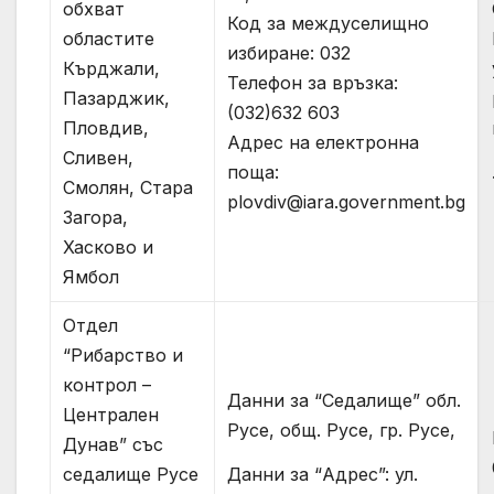
обхват
Код за междуселищно
областите
избиране: 032
Кърджали,
Телефон за връзка:
Пазарджик,
(032)632 603
Пловдив,
Адрес на електронна
Сливен,
поща:
Смолян, Стара
plovdiv@iara.government.bg
Загора,
Хасково и
Ямбол
Отдел
“Рибарство и
контрол –
Данни за “Седалище” обл.
Централен
Русе, общ. Русе, гр. Русе,
Дунав” със
Данни за “Адрес”: ул.
седалище Русе