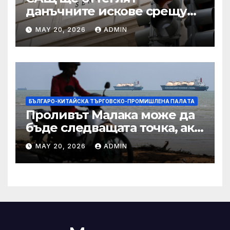
данъчните искове срещу
Тръмп „завинаги“ в
MAY 20, 2026
ADMIN
сделката за съдебно дело с
IRS
БЪЛГАРО-КИТАЙСКА ТЪРГОВСКО-ПРОМИШЛЕНА ПАЛAТА
Проливът Малака може да
бъде следващата точка, ако
Азия не внимава
MAY 20, 2026
ADMIN