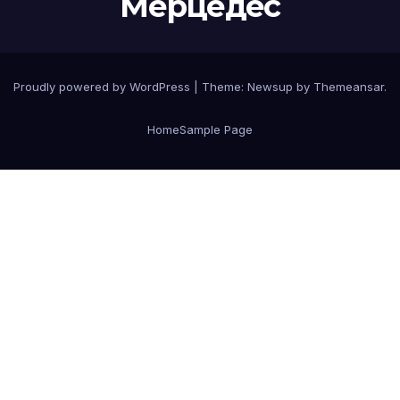
Мерцедес
Proudly powered by WordPress
|
Theme:
Newsup
by
Themeansar
.
Home
Sample Page