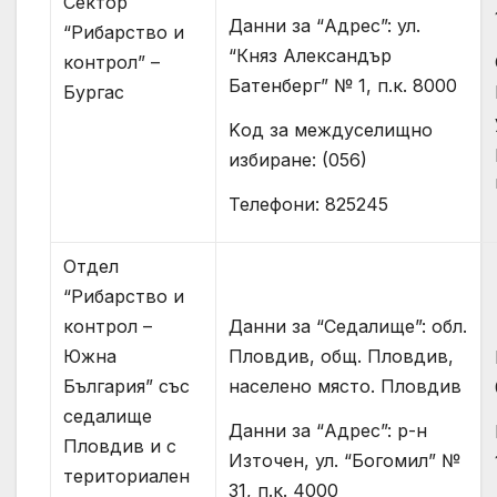
Сектор
Данни за “Адрес”: ул.
“Рибарство и
“Княз Александър
контрол” –
Батенберг” № 1, п.к. 8000
Бургас
Kод за междуселищно
избиране: (056)
Телефони: 825245
Отдел
“Рибарство и
контрол –
Данни за “Седалище”: обл.
Южна
Пловдив, общ. Пловдив,
България” със
населено място. Пловдив
седалище
Данни за “Адрес”: р-н
Пловдив и с
Източен, ул. “Богомил” №
териториален
31, п.к. 4000