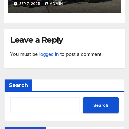
Стабилно финансово
SEP 7, 2025
ADMIN
състояние, ръст на
приходите и напредък в
реализацията на
инфраструктурни и
социални проекти
Leave a Reply
You must be
logged in
to post a comment.
Search
Search