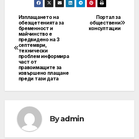
Изплащането на
Портал за
Post
обезщетенията за
обществени
бременност и
консултации
navigation
майчинство e
предвидено на 3
септември,
технически
проблем информира
част от
правоимащите за
извършено плащане
преди тази дата
By
admin