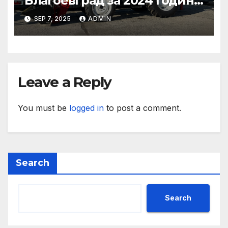
Благоевград за 2024 година:
Стабилно финансово
SEP 7, 2025
ADMIN
състояние, ръст на
приходите и напредък в
реализацията на
инфраструктурни и
социални проекти
Leave a Reply
You must be
logged in
to post a comment.
Search
Search