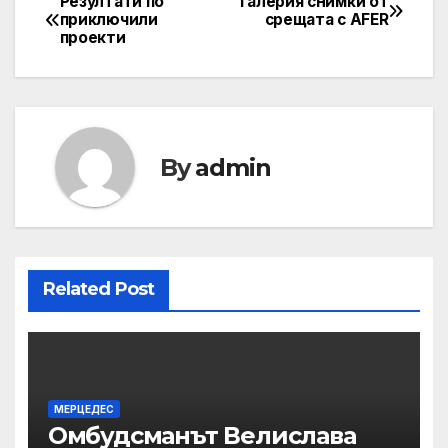
Резултати по
Галерия снимки от
Post
приключили
срещата с AFER
проекти
navigation
By
admin
Related Post
МЕРЦЕДЕС
Омбудсманът Велислава