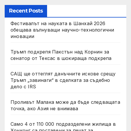
Recent Posts
Фестивалът на науката в Шанхай 2026
обещава вълнуващи научно-технологични
иновации
Тръмп подкрепя Пакстън над Корнин за
сенатор от Тексас в шокираща подкрепа
САЩ ще оттеглят данъчните искове срещу
Тръмп „завинаги“ в сделката за съдебно
дело с IRS
Проливът Малака може да бъде следващата
точка, ако Азия не внимава
Само 4 от 110 000 подразделени жилища в
Хонконг са поставени за печат за