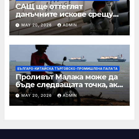
САЩ ще оттеглят
данъчните искове срещу
Тръмп „завинаги“ в
MAY 20, 2026
ADMIN
сделката за съдебно дело с
IRS
БЪЛГАРО-КИТАЙСКА ТЪРГОВСКО-ПРОМИШЛЕНА ПАЛAТА
Проливът Малака може да
бъде следващата точка, ако
Азия не внимава
MAY 20, 2026
ADMIN