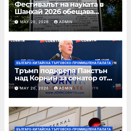
Фестивалът на науката в
Шанхай 2026 обещава
вълнуващи научно-
MAY 20, 2026
ADMIN
технологични иновации
БЪЛГАРО-КИТАЙСКА ТЪРГОВСКО-ПРОМИШЛЕНА ПАЛAТА
Тръмп подкрепя Пакстън
над Корнин за сенатор от
Тексас в шокираща
MAY 20, 2026
ADMIN
подкрепа
БЪЛГАРО-КИТАЙСКА ТЪРГОВСКО-ПРОМИШЛЕНА ПАЛAТА