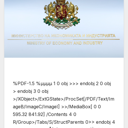
%PDF-1.5 %µµµµ 1 0 obj >>> endobj 2 0 obj
> endobj 3 0 obj
>/XObject>/ExtGState>/ProcSet[/PDF/Text/Im
ageB/ImageC/ImageI] >>/MediaBox[ 0 0
595.32 841.92] /Contents 4 0
R/Group>/Tabs/S/StructParents 0>> endobj 4