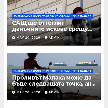
БЪЛГАРО-КИТАЙСКА ТЪРГОВСКО-ПРОМИШЛЕНА ПАЛAТА
САЩ ще оттеглят
данъчните искове срещу
Тръмп „завинаги“ в
MAY 20, 2026
ADMIN
сделката за съдебно дело с
IRS
БЪЛГАРО-КИТАЙСКА ТЪРГОВСКО-ПРОМИШЛЕНА ПАЛAТА
Проливът Малака може да
бъде следващата точка, ако
Азия не внимава
MAY 20, 2026
ADMIN