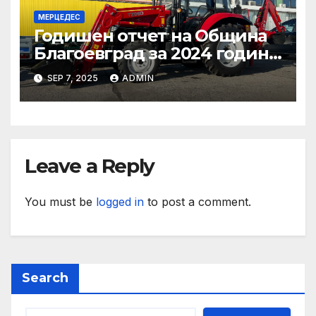
МЕРЦЕДЕС
Годишен отчет на Община
Благоевград за 2024 година:
Стабилно финансово
SEP 7, 2025
ADMIN
състояние, ръст на
приходите и напредък в
реализацията на
инфраструктурни и
социални проекти
Leave a Reply
You must be
logged in
to post a comment.
Search