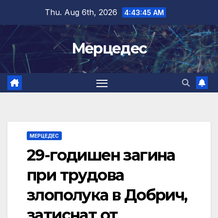
Skip
Thu. Aug 6th, 2026
4:43:46 AM
to
content
Мерцедес
МЕРЦЕДЕС
29-годишен загина
при трудова
злополука в Добрич,
затиснат от