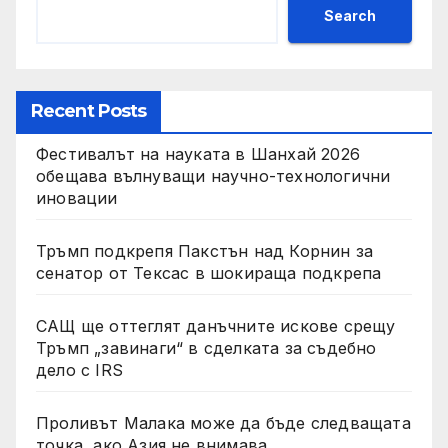
Search
Recent Posts
Фестивалът на науката в Шанхай 2026
обещава вълнуващи научно-технологични
иновации
Тръмп подкрепя Пакстън над Корнин за
сенатор от Тексас в шокираща подкрепа
САЩ ще оттеглят данъчните искове срещу
Тръмп „завинаги“ в сделката за съдебно
дело с IRS
Проливът Малака може да бъде следващата
точка, ако Азия не внимава