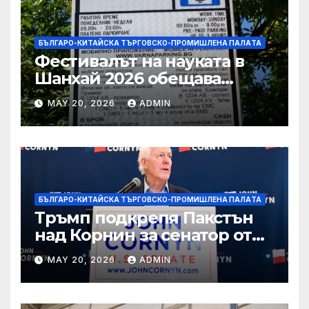
БЪЛГАРО-КИТАЙСКА ТЪРГОВСКО-ПРОМИШЛЕНА ПАЛAТА
Фестивалът на науката в
Шанхай 2026 обещава
вълнуващи научно-
MAY 20, 2026
ADMIN
технологични иновации
БЪЛГАРО-КИТАЙСКА ТЪРГОВСКО-ПРОМИШЛЕНА ПАЛAТА
Тръмп подкрепя Пакстън
над Корнин за сенатор от
Тексас в шокираща
MAY 20, 2026
ADMIN
подкрепа