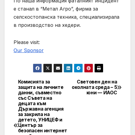
По наша информация фаталният инцидент
е станал в “Метал Агро”, фирма за
селскостопанска техника, специализирала
в производство на хедери.
Please visit:
Our Sponsor
Комисията за
Световен ден на
Post
защита на личните
околната среда – 5
данни, съвместно
юни — ИАОС
navigation
със Съвета на
децата към
Държавна агенция
за закрила на
детето, УНИЦЕФ и
Център за
безопасен интернет