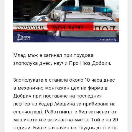
Млад мъж е загинал при трудова
злополука днес, научи Про Нюз Добрич.
Злополуката е станала около 10 часа днес
в механично монтажен цех на фирма в
Добрич при поставяне на последния
лефтер на хедер /машина за прибиране на
слънчоглед/. Работникът е бил затиснат от
машината и е загинал на място. Той е на 29
години. Бил е назначен на трудов договор.