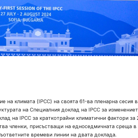
 на климата (IPCC) на своята 61-ва пленарна сесия в
руктурата на Специалния доклад на IPCC за изменениет
лад на IPCC за краткотрайни климатични фактори за 
лства членки, присъстващи на едноседмичната среща в
 съответните времеви линии на двата доклада.