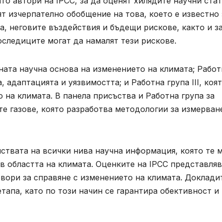
то автори на IPCC, за да оценят хилядите научни стат
ят изчерпателно обобщение на това, което е известно 
, неговите въздействия и бъдещи рискове, както и з
оследиците могат да намалят тези рискове.
чната научна основа на изменението на климата; Работ
, адаптацията и уязвимостта; и Работна група III, коят
 на климата. В панела присъства и Работна група за
е газове, която разработва методологии за измерван
ствата на всички нива научна информация, която те 
 в областта на климата. Оценките на IPCC представля
ори за справяне с изменението на климата. Доклади
етапа, като по този начин се гарантира обективност и