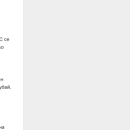
C се
во
ен
убай.
на