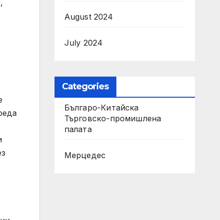
,
August 2024
July 2024
Categories
е
Българо-Китайска
реда
Търговско-промишлена
палaта
и
ез
Мерцедес