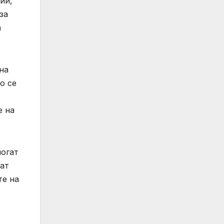
ии,
за
а
на
о се
е на
могат
ват
те на