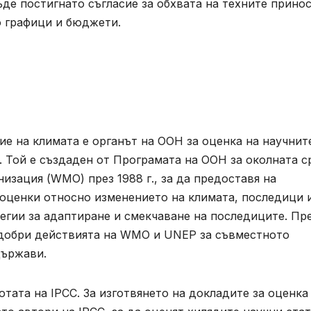
бъде постигнато съгласие за обхвата на техните принос
о графици и бюджети.
е на климата е органът на ООН за оценка на научнит
. Той е създаден от Програмата на ООН за околната с
изация (WMO) през 1988 г., за да предоставя на
оценки относно изменението на климата, последици 
тегии за адаптиране и смекчаване на последиците. Пр
добри действията на WMO и UNEP за съвместното
държави.
отата на IPCC. За изготвянето на докладите за оценка