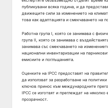
експертите безвъзмездно отделят време ка
публикувани всяка година, и да предостав
движещите сили за изменението на климата
това как адаптацията и смекчаването на п
Работна група I, която се занимава с физи
група II, която се занимава с въздействията
занимава със смекчаването на изменението
национални инвентаризации на парниковит
емисиите и поглъщанията.
Оценките на IPCC предоставят на правител
да използват за разработване на политики
ключов принос към международните прегов
IPCC се изготвят и преглеждат на няколко 
прозрачност.