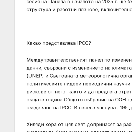
сесия на Панела в началото на 2025 г. ще 
структура и работни планове, включителн
Какво представлява IPCC?
Междуправителственият панел по изменени
данни, свързани с изменението на климата
(UNEP) и Световната метеорологична орган
политическите лидери периодични научни 
рискове от него, както и да предлага стра
същата година Общото събрание на ООН о
създаване на IPCC. В панела членуват 195 
Хиляди хора от цял свят допринасят за раб