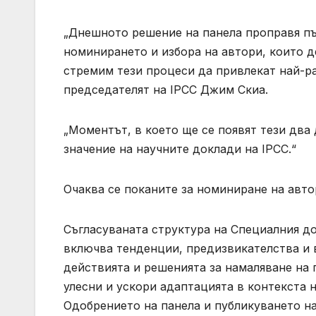
„Днешното решение на панела проправя пъ
номинирането и избора на автори, които д
стремим тези процеси да привлекат най-ра
председателят на IPCC Джим Скиа.
„Моментът, в което ще се появят тези дв
значение на научните доклади на IPCC.“
Очаква се поканите за номиниране на авт
Съгласуваната структура на Специалния д
включва тенденции, предизвикателства и 
действията и решенията за намаляване на 
улесни и ускори адаптацията в контекста 
Одобрението на панела и публикуването на