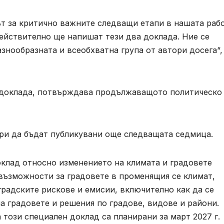
т за критично важните следващи етапи в нашата рабо
ействително ще напишат тези два доклада. Ние се
знообразната и всеобхватна група от автори досега“,
а доклада, потвърждава продължаващото политическо
ори да бъдат публикувани още следващата седмица.
оклад относно изменението на климата и градовете
възможности за градовете в променящия се климат,
градските рискове и емисии, включително как да се
на градовете и решения по градове, видове и райони.
 този специален доклад са планирани за март 2027 г.