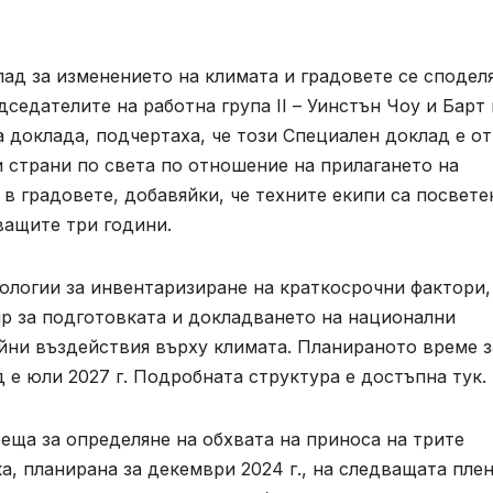
ад за изменението на климата и градовете се сподел
седателите на работна група II – Уинстън Чоу и Барт
а доклада, подчертаха, че този Специален доклад е от
 страни по света по отношение на прилагането на
 в градовете, добавяйки, че техните екипи са посвете
ващите три години.
дологии за инвентаризиране на краткосрочни фактори,
р за подготовката и докладването на национални
йни въздействия върху климата. Планираното време з
 е юли 2027 г. Подробната структура е достъпна тук.
еща за определяне на обхвата на приноса на трите
а, планирана за декември 2024 г., на следващата пле