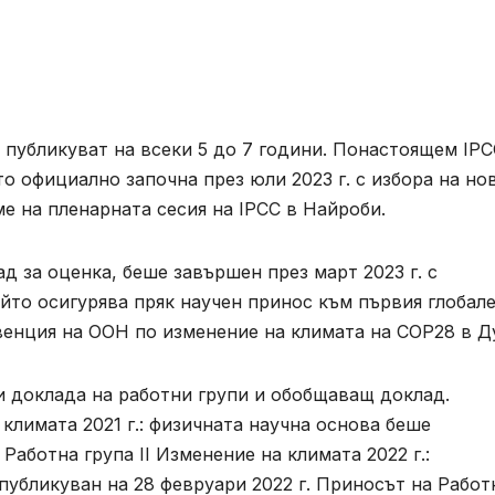
 публикуват на всеки 5 до 7 години. Понастоящем IPC
о официално започна през юли 2023 г. с избора на но
ме на пленарната сесия на IPCC в Найроби.
д за оценка, беше завършен през март 2023 г. с
йто осигурява пряк научен принос към първия глобал
венция на ООН по изменение на климата на COP28 в Д
и доклада на работни групи и обобщаващ доклад.
климата 2021 г.: физичната научна основа беше
 Работна група II Изменение на климата 2022 г.:
публикуван на 28 февруари 2022 г. Приносът на Работ