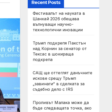
Recent Posts
Фестивалът на науката в
Шанхай 2026 обещава
вълнуващи научно-
технологични иновации
Тръмп подкрепя Пакстън
над Корнин за сенатор от
Тексас в шокираща
подкрепа
САЩ ще оттеглят данъчните
искове срещу Тръмп
„завинаги“ в сделката за
съдебно дело с IRS
Проливът Малака може да
бъде следващата точка, ако