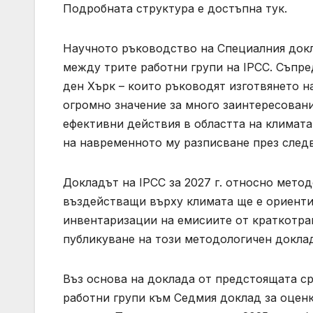
Подробната структура е достъпна тук.
Научното ръководство на Специалния докл
между трите работни групи на IPCC. Съпред
ден Хърк – които ръководят изготвянето н
огромно значение за много заинтересовани
ефективни действия в областта на климата
на навременното му разписване през след
Докладът на IPCC за 2027 г. относно мето
въздействащи върху климата ще е ориенти
инвентаризации на емисиите от краткотра
публикуване на този методологичен доклад
Въз основа на доклада от предстоящата ср
работни групи към Седмия доклад за оценк