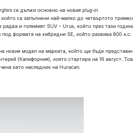
hini се дължи основно на новия plug-in
а който са запълнени най-малко до четвъртото тримес
е радва и големият SUV – Urus, който през тази годин
 под формата на хибридни SE, който развива 800 к.с.
на новия модел на марката, който ще бъде представе
терей (Калифорния), която стартира на 16 август. То
очена като наследник на Huracan.