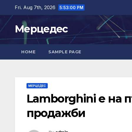
Skip
Fri. Aug 7th, 2026
5:53:01 PM
to
content
Мерцедес
HOME
SAMPLE PAGE
МЕРЦЕДЕС
Lamborghini е на п
продажби