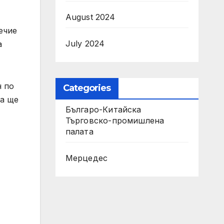
August 2024
ечие
July 2024
а
н по
Categories
ва ще
Българо-Китайска
Търговско-промишлена
палaта
Мерцедес