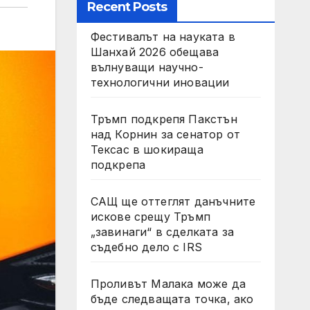
Recent Posts
Фестивалът на науката в
Шанхай 2026 обещава
вълнуващи научно-
технологични иновации
Тръмп подкрепя Пакстън
над Корнин за сенатор от
Тексас в шокираща
подкрепа
САЩ ще оттеглят данъчните
искове срещу Тръмп
„завинаги“ в сделката за
съдебно дело с IRS
Проливът Малака може да
бъде следващата точка, ако