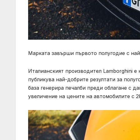
Марката завърши първото полугодие с най
Италианският производител Lamborghini е 
публикува най-добрите резултати за полуго
база генерира печалби преди облагане с да
увеличение на цените на автомобилите с 2