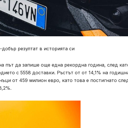
-добър резултат в историята си
на път да запише още една рекордна година, след кат
дието с 5558 доставки. Ръстът от от 14,1% на годишн
нъци от 459 милион евро, като това е постигнато сле
8,2%.