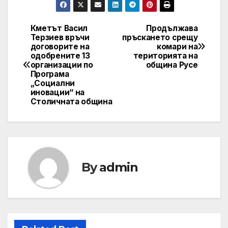
Кметът Васил
Продължава
Post
Терзиев връчи
пръскането срещу
договорите на
комари на
navigation
одобрените 13
територията на
организации по
община Русе
Програма
„Социални
иновации“ на
Столичната община
By
admin