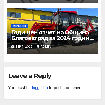
служител, който работи
съвестно
МЕРЦЕДЕС
Годишен отчет на Община
Благоевград за 2024 година:
Стабилно финансово
SEP 7, 2025
ADMIN
състояние, ръст на
приходите и напредък в
реализацията на
инфраструктурни и
социални проекти
Leave a Reply
You must be
logged in
to post a comment.