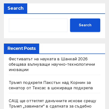
Search
Search
Recent Posts
Фестивалът на науката в Шанхай 2026
обещава вълнуващи научно-технологични
иновации
Тръмп подкрепя Пакстън над Корнин за
сенатор от Тексас в шокираща подкрепа
САЩ ще оттеглят данъчните искове срещу
Тръмп „завинаги“ в сделката за съдебно